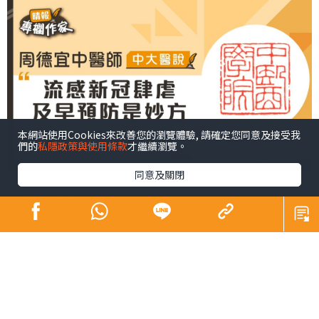
本網站使用Cookies來改善您的瀏覽體驗, 請確定您同意及接受我
們的
私隱政策與使用條款
才繼續瀏覽。
同意及關閉
近日天氣乍暖還寒，稍有不慎就容易感染外邪。衞生防護
中心日前提醒市民本地季節性流感及新冠病毒病活躍程度
上升，呼籲市民提高警覺。
中醫學認為，外感病發病固然與外邪入侵有關，然而人體
內在正氣不足亦是發病的重要條件。這能解釋到為何有些