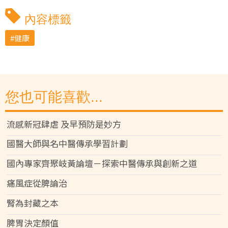
內容標籤
健康
您也可能喜歡...
流感新冠肆虐 及早預防是妙方
國醫大師與名中醫傳承學習計劃
國內專家齊聚岐黃論壇－探索中醫傳承與創新之道
痛風症從脾論治
腎為封藏之本
脾胃決定顏值