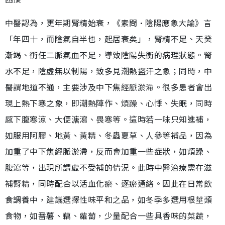
中醫認為，更年期腎精始衰，《素問·陰陽應象大論》言
「年四十，而陰氣自半也，起居衰矣」，腎精不足、天癸
漸竭、衝任二脈氣血不足，導致陰陽失衡的病理狀態。腎
水不足，陰虛無以制陽，致多見潮熱盜汗之象；同時，中
醫謂地道不通，主要涉及中下焦經脈淤滯。很多患者會出
現上熱下寒之象，即潮熱陣作、煩躁、心悸、失眠，同時
感下腹寒涼、大便溏瀉、畏寒等。這時若一味只知進補，
如服用阿膠、地黃、黃精、冬蟲夏草、人參等補品，因為
加重了中下焦經脈淤滯，反而會加重一些症狀，如煩躁、
腹瀉等，出現所謂虛不受補的情況。此時中醫治療需在滋
補腎精，同時配合以活血化瘀、逐瘀通絡。因此在日常飲
食調養中，建議選擇性味平和之品，如冬季多選用根莖類
食物，如番薯、藕、蘿蔔，少量配合一些具香味的菜蔬，