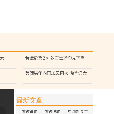
因素
黃金於第2季 多方需求均見下降
美儲局年內再加息兩次 機會仍大
最新文章
黎彼得離世｜黎彼得離世享年76歲 今年