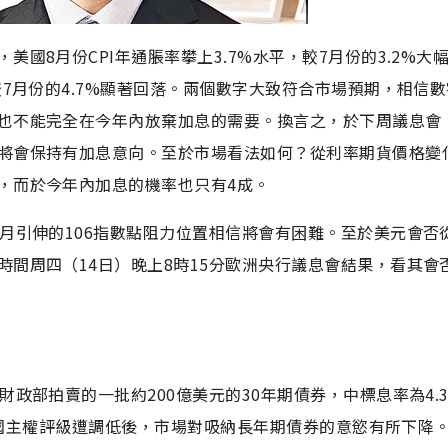
國8月份CPI年通脹率攀上3.7%水平，較7月份的3.2%大
較7月份的4.7%顯著回落。兩個數字大致符合市場預期，相信
也不能完全在今年內放棄加息的需要。換言之，於下周議息會
將會保持有加息意向。至於市場看法如何？從利率期貨價格變
，而於今年內加息的機率也只有4成。
月引伸的106指數點阻力位置相信將會有困難。至於美元會否
間周四（14日）晚上8時15分歐洲央行議息會結果，看其會
政部拍賣的一批約200億美元的30年期債券，中標息率為4.3
映美國主權評級遭調低後，市場對吸納長年期債券的意慾有所下降