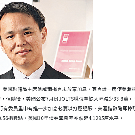
上，美國聯儲局主席鮑威爾揚言未放棄加息，其言論一度使美滙
置，但隨後，美國公布7月份JOLTS職位空缺大幅減少33.8萬
央行有委員重申有進一步加息必要以打壓通脹，美滙指數隨即掉
.56指數點，美國10年債券孳息率亦跌返4.1295厘水平。