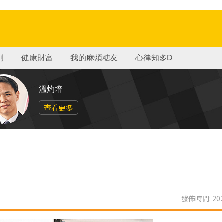
刊
健康財富
我的麻煩糖友
心律知多D
溫灼培
查看更多
發佈時間: 202