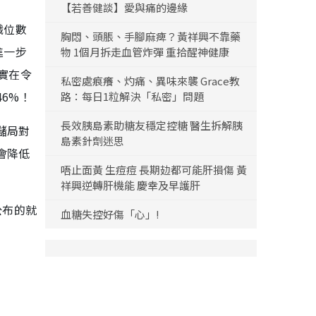
【若善健談】愛與痛的邊緣
職位數
胸悶、頭脹、手腳麻痺？黃祥興不靠藥
進一步
物 1個月拆走血管炸彈 重拾醒神健康
實在令
私密處痕癢、灼痛、異味來襲 Grace教
6%！
路：每日1粒解決「私密」問題
長效胰島素助糖友穩定控糖 醫生拆解胰
儲局對
島素針劑迷思
會降低
唔止面黃 生痘痘 長期攰都可能肝損傷 黃
祥興逆轉肝機能 慶幸及早護肝
公布的就
血糖失控好傷「心」!