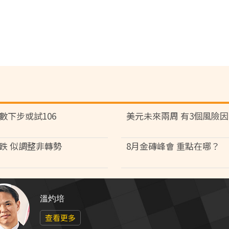
數下步或試106
美元未來兩周 有3個風險
跌 似調整非轉勢
8月金磚峰會 重點在哪？
溫灼培
查看更多