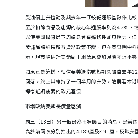
受油價上升拉動及與去年一個較低通脹基數作比較，美
至於扣除食品及能源的核心年通脹率則為4.3%，
以使美國聯儲局下周議息會有逼切性加息壓力，但
美儲局將維持所有貨幣政策不變，但在其聲明中料
示，現市場估計美儲局下周議息會加息機率近乎零
如果真是這樣，相信要美滙指數短期突破自去年12
回落，終止其維持了一個半月的升勢，這要看本港時
捍衞近期疲弱的歐元滙價。
市場吸納美國長債意慾減
周三（13日）另一個最為市場矚目的消息，是美國財
高於前兩次分別拍出的4.189厘及3.91厘，反