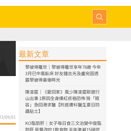
最新文章
黎彼得離世｜黎彼得離世享年76歲 今年
3月已中風臥床 好友鍾志光及盧宛茵透
露黎彼得最後時光
陳浚霆｜《愛回家》風少陳浚霆歐遊行
山出事 1原因全身爆紅疹極恐怖 險「毀
容」急回港求醫【附皮膚科醫生夏日防
蟲貼士】
3/09/01
KO脂肪肝｜女子每日食三文治變中度脂
肪肝 早餐改吃1款食物 半年激減15磅逆