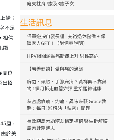
庭支柱育7歲及3歲子女
幅上揚；
生活訊息
數字不足
保單逆按自製長糧 | 充裕退休儲備 + 保
，相信
障家人GET！（附個案說明）
化顯
HPV相關頭頸癌新症上升 男性高危
【若善健談】愛與痛的邊緣
從高位
胸悶、頭脹、手腳麻痺？黃祥興不靠藥
否出招
物 1個月拆走血管炸彈 重拾醒神健康
私密處痕癢、灼痛、異味來襲 Grace教
路：每日1粒解決「私密」問題
長效胰島素助糖友穩定控糖 醫生拆解胰
45厘，
島素針劑迷思
。由於美