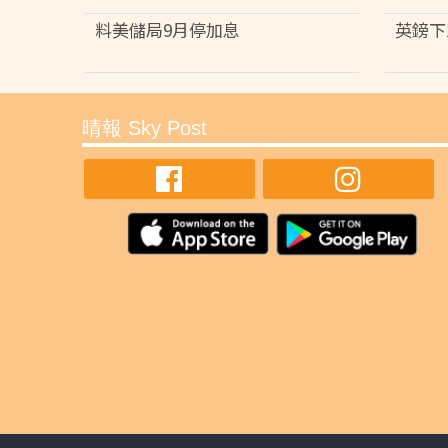
料美儲局9月停加息
英鎊下
晴報 Sky Post