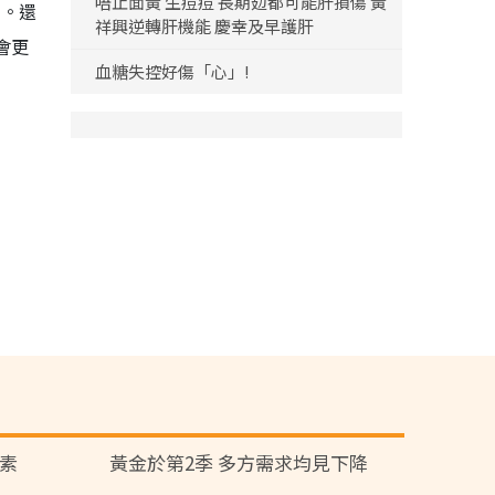
唔止面黃 生痘痘 長期攰都可能肝損傷 黃
力。還
祥興逆轉肝機能 慶幸及早護肝
會更
血糖失控好傷「心」!
因素
黃金於第2季 多方需求均見下降