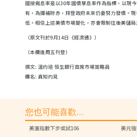
國按揭息率是以30年國債孳息率作為指標，以現今
有，為彌補財赤，拜登政府未來仍要努力發債。現
低。相信上述美債市場變化，亦會限制往後美儲局
（原文刊於9月14日《經濟通》）
（本欄逢周五刊登）
撰文: 溫灼培 恒生銀行首席市場策略員
欄名: 真知灼見
您也可能喜歡...
美滙指數下步或試106
美元強