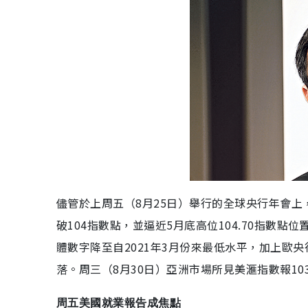
儘管於上周五（8月25日）舉行的全球央行年會
破104指數點，並逼近5月底高位104.70指數點位
體數字降至自2021年3月份來最低水平，加上歐
落。周三（8月30日）亞洲市場所見美滙指數報103
周五美國就業報告成焦點