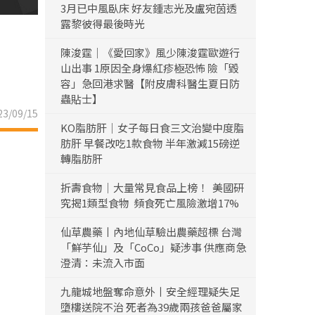
3月已中風臥床 好友鍾志光及盧宛茵透
露黎彼得最後時光
陳浚霆｜《愛回家》風少陳浚霆歐遊行
山出事 1原因全身爆紅疹極恐怖 險「毀
容」急回港求醫【附皮膚科醫生夏日防
蟲貼士】
3/09/15
KO脂肪肝｜女子每日食三文治變中度脂
肪肝 早餐改吃1款食物 半年激減15磅逆
轉脂肪肝
折壽食物｜大量常見食品上榜！ 美國研
究揭1類型食物 頻食死亡風險激增17%
仙草農藥丨內地仙草驗出農藥超標 台灣
「鮮芋仙」及「CoCo」疑涉事 供應商急
澄清：未流入市面
九龍城地盤奪命意外丨安全經理疑失足
墮樓送院不治 死者為39歲兩孩爸爸屬家