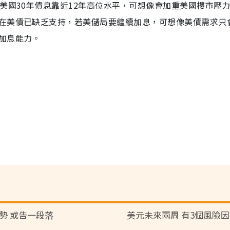
美國30年債息靠近12年高位水平，可想像會加重美國樓市壓
在美債已缺乏支持，若美儲局要繼續加息，可想像美債需求只
加息能力。
勢 或告一段落
美元未來兩周 有3個風險