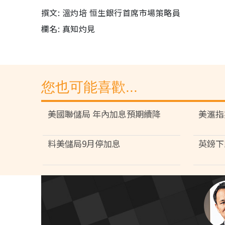
撰文: 溫灼培 恒生銀行首席市場策略員
欄名: 真知灼見
您也可能喜歡...
美國聯儲局 年內加息預期續降
美滙指
料美儲局9月停加息
英鎊下