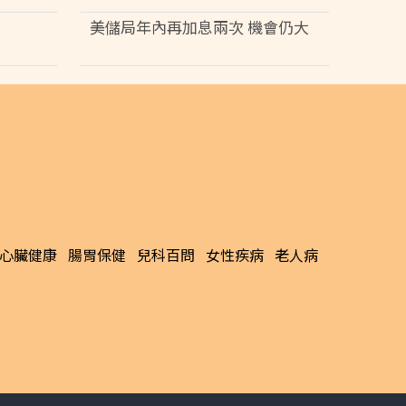
美儲局年內再加息兩次 機會仍大
心臟健康
腸胃保健
兒科百問
女性疾病
老人病