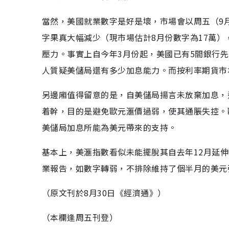
當然，美國就業數字是好是壞，市場會以周五（9
字果真大幅減少（現市場估計8月份數字為17萬
壓力。事實上自今年3月份起，美國已有5間銀行
人質疑美儲局還有多少加息能力。而按利率期貨市
另邊廂值得留意的是，自美儲局揚言未放棄加息，
着幹，目的是避免歐元滙價過弱，使其通脹失控。
美儲局加息所能為美元帶來的支持。
基本上，美滙指數看似未能擺脫其自去年12月延伸
業報告，如數字轉弱，不排除維持了個半月的美元
（原文刊於8月30日《經濟通》）
（本欄逢周五刊登）