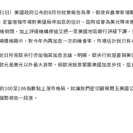
月1日）美國政府公布的8月份就業報告為準。假使非農業新增
），定當增強市場對美儲局停加息的估計，屆時或會為美元帶來
先後倒閉，加上評級機構穆迪又把一眾美國地區銀行評級下調，
場價格顯示，對今年內再加息一次的機會率，市場估計就只有4
近日所見歐央行亦加強其加息言論。明顯，歐央行就是要與美
歐元是美元以外最大貨幣，倘歐洲銳意緊跟美國加息步伐，這
的100至106指數點上落市格局。就讓我們密切觀察周五美國
強勢將告一段落。