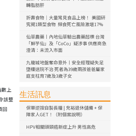
轉脂肪肝
折壽食物｜大量常見食品上榜！ 美國研
究揭1類型食物 頻食死亡風險激增17%
仙草農藥丨內地仙草驗出農藥超標 台灣
「鮮芋仙」及「CoCo」疑涉事 供應商急
澄清：未流入市面
九龍城地盤奪命意外丨安全經理疑失足
墮樓送院不治 死者為39歲兩孩爸爸屬家
庭支柱育7歲及3歲子女
指數上
生活訊息
，令該整
保單逆按自製長糧 | 充裕退休儲備 + 保
頭回
障家人GET！（附個案說明）
HPV相關頭頸癌新症上升 男性高危