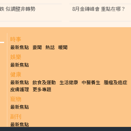
跌 似調整非轉勢
8月金磚峰會 重點在哪？
時事
最新焦點
要聞
熱話
暖聞
娛樂
最新焦點
健康
最新焦點
飲食及運動
生活健康
中醫養生
腫瘤及癌症
皮膚護理
更多專題
寵物
最新焦點
副刊
最新焦點