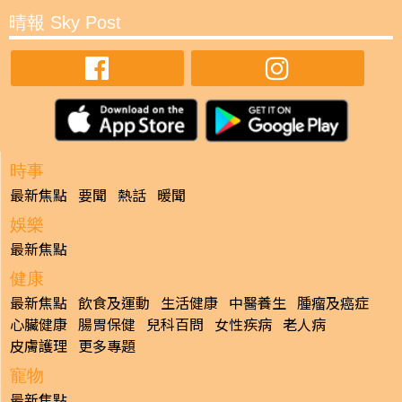
晴報 Sky Post
時事
最新焦點
要聞
熱話
暖聞
娛樂
最新焦點
健康
最新焦點
飲食及運動
生活健康
中醫養生
腫瘤及癌症
心臟健康
腸胃保健
兒科百問
女性疾病
老人病
皮膚護理
更多專題
寵物
最新焦點