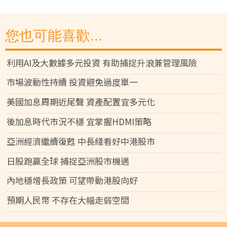
您也可能喜歡...
利用AI及大數據多元投資 有助捕捉升浪兼管理風險
市場波動性持續 投資避免過度單一
美國加息周期近尾聲 資產配置宜多元化
後加息時代市況不穩 宜掌握HDMI策略
亞洲經濟繼續復甦 中長綫看好中港股市
日股跑贏全球 捕捉亞洲股市機遇
內地穩增長政策 可望帶動港股向好
預期人民幣 不存在大幅走弱空間