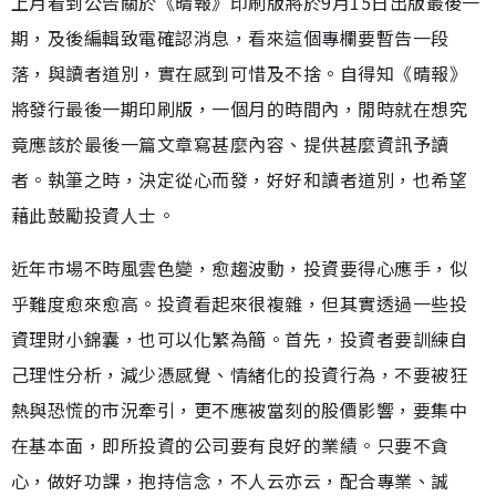
上月看到公告關於《晴報》印刷版將於9月15日出版最後一
期，及後編輯致電確認消息，看來這個專欄要暫告一段
落，與讀者道別，實在感到可惜及不捨。自得知《晴報》
將發行最後一期印刷版，一個月的時間內，閒時就在想究
竟應該於最後一篇文章寫甚麼內容、提供甚麼資訊予讀
者。執筆之時，決定從心而發，好好和讀者道別，也希望
藉此鼓勵投資人士。
近年市場不時風雲色變，愈趨波動，投資要得心應手，似
乎難度愈來愈高。投資看起來很複雜，但其實透過一些投
資理財小錦囊，也可以化繁為簡。首先，投資者要訓練自
己理性分析，減少憑感覺、情緒化的投資行為，不要被狂
熱與恐慌的市況牽引，更不應被當刻的股價影響，要集中
在基本面，即所投資的公司要有良好的業績。只要不貪
心，做好功課，抱持信念，不人云亦云，配合專業、誠