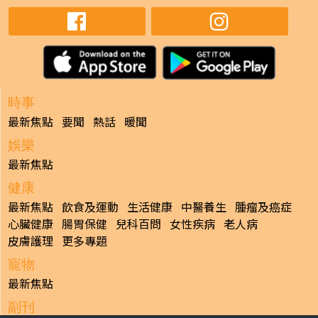
時事
最新焦點
要聞
熱話
暖聞
娛樂
最新焦點
健康
最新焦點
飲食及運動
生活健康
中醫養生
腫瘤及癌症
心臟健康
腸胃保健
兒科百問
女性疾病
老人病
皮膚護理
更多專題
寵物
最新焦點
副刊