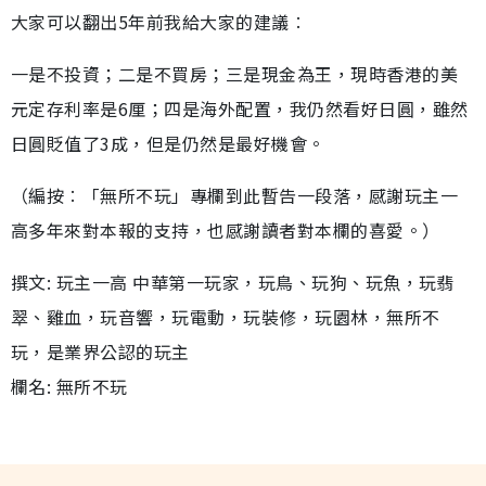
大家可以翻出5年前我給大家的建議︰
一是不投資；二是不買房；三是現金為王，現時香港的美
元定存利率是6厘；四是海外配置，我仍然看好日圓，雖然
日圓貶值了3成，但是仍然是最好機會。
（編按︰「無所不玩」專欄到此暫告一段落，感謝玩主一
高多年來對本報的支持，也感謝讀者對本欄的喜愛。）
撰文: 玩主一高 中華第一玩家，玩鳥、玩狗、玩魚，玩翡
翠、雞血，玩音響，玩電動，玩裝修，玩園林，無所不
玩，是業界公認的玩主
欄名: 無所不玩