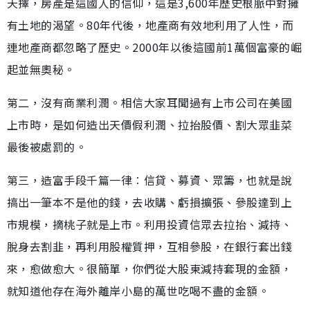
天擇，房產是這國人的信仰，這是3,600年歷史根脈中對擁
有土地的渴望。80年代後，地產商有效地利用了人性，而
連地產商都忽略了歷史。2000年以後這國前1萬個富豪的崛
起並無奧秘。
第二，沒有商業利潤。相信大家耳聞過有上市公司在美國
上市時，是如何造出天價假利潤、拉抬股價、割大眾韭菜
最後被處罰的。
第三，造富手段千篇一律︰信貸、募資、眾籌，也就是說
搞出一筆本不是他的錢，去收購、虧損擴張、參股達到上
市規模，摘桃子就是上市。利用投資信眾去拉抬、減持、
脫身去割韭，再利用股權質押，互相參股，在銀行套出錢
來，愈做愈大。很簡單，你們從大股東減持套現的金額，
就知道他存在海外離岸小島的萬世吃喝不盡的金額。