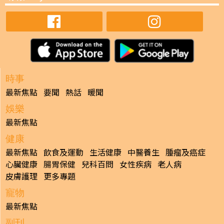
時事
最新焦點
要聞
熱話
暖聞
娛樂
最新焦點
健康
最新焦點
飲食及運動
生活健康
中醫養生
腫瘤及癌症
心臟健康
腸胃保健
兒科百問
女性疾病
老人病
皮膚護理
更多專題
寵物
最新焦點
副刊