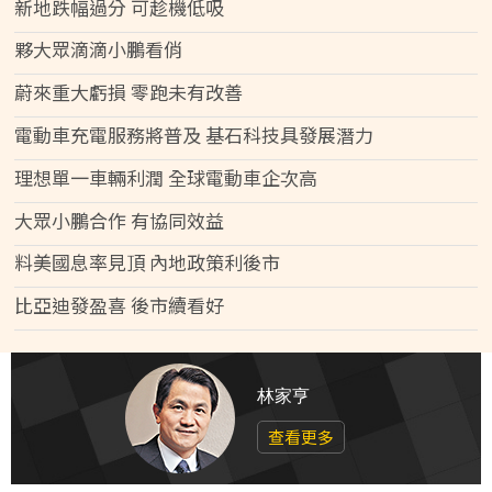
新地跌幅過分 可趁機低吸
夥大眾滴滴小鵬看俏
蔚來重大虧損 零跑未有改善
電動車充電服務將普及 基石科技具發展潛力
理想單一車輛利潤 全球電動車企次高
大眾小鵬合作 有協同效益
料美國息率見頂 內地政策利後市
比亞迪發盈喜 後市續看好
林家亨
查看更多