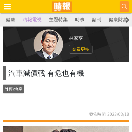
健康
晴報電視
主題特集
時事
副刊
健康財富
林家亨
查看更多
汽車減價戰 有危也有機
財經/地產
發佈時間: 2023/08/18