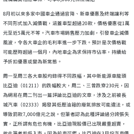
8月初以來多家中國車企通過官降、新車優惠及終端讓利等
不同形式加入減價戰，涵蓋車型超過20款，價格優惠從1萬
元至近5萬元不等。汽車市場銷售壓力加劇，引發車企減價
風波，令各大車企的毛利率進一步下跌。預計是次價格戰
可能歷時超過一個月，內地車企為求保持市佔率，持續給
予折扣優惠或變為新常態。
周一至周三各大車股均錄得不同跌幅，其中新能源車龍頭
比亞迪（01211）的跌幅較大，周二、三曾跌穿230元，因
為網易在周二刊出一篇評論比亞迪的文章，涉及之前被長
城汽車（02333）揭發其低壓油箱的廢氣排放可能違法，或
導致罰款7,000億元之說。但筆者認為此種評論過分誇張失
實，正所謂有危也有機，比亞迪現股價已出現嚴重超賣，
故此筆者趁低入市。因為前車可鑑，比亞迪在3月份汽車價