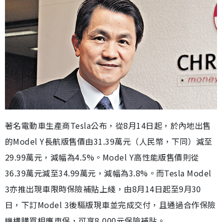
著名電動車生產商Tesla公布，從8月14日起，於內地出售
的Model Y長航版售價由31.39萬元（人民幣，下同）減至
29.99萬元，減幅為4.5%。Model Y高性能版售價則從
36.39萬元減至34.99萬元，減幅為3.8%。而Tesla Model
3亦推出現車限時保險補貼上綫，由8月14日起至9月30
日，下訂Model 3後驅版現車並完成交付，且通過合作保險
機構購買相應車保，可享8,000元保險補貼。