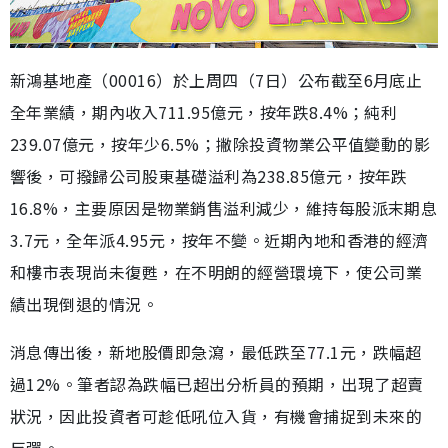
新鴻基地產（00016）於上周四（7日）公布截至6月底止
全年業績，期內收入711.95億元，按年跌8.4%；純利
239.07億元，按年少6.5%；撇除投資物業公平值變動的影
響後，可撥歸公司股東基礎溢利為238.85億元，按年跌
16.8%，主要原因是物業銷售溢利減少，維持每股派末期息
3.7元，全年派4.95元，按年不變。近期內地和香港的經濟
和樓市表現尚未復甦，在不明朗的經營環境下，使公司業
績出現倒退的情況。
消息傳出後，新地股價即急瀉，最低跌至77.1元，跌幅超
過12%。筆者認為跌幅已超出分析員的預期，出現了超賣
狀況，因此投資者可趁低吼位入貨，有機會捕捉到未來的