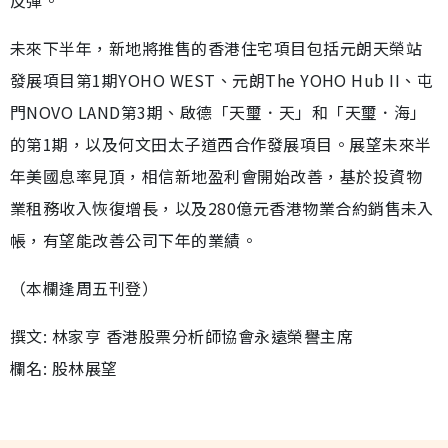
反彈。
未來下半年，新地將推售的香港住宅項目包括元朗天榮站
發展項目第1期YOHO WEST、元朗The YOHO Hub II、屯
門NOVO LAND第3期、啟德「天璽．天」和「天璽．海」
的第1期，以及何文田太子道西合作發展項目。展望未來半
年美國息率見頂，相信新地盈利會開始改善，基於投資物
業租務收入恢復增長，以及280億元香港物業合約銷售未入
帳，有望能改善公司下年的業績。
（本欄逢周五刊登）
撰文: 林家亨 香港股票分析師協會永遠榮譽主席
欄名: 股林展望