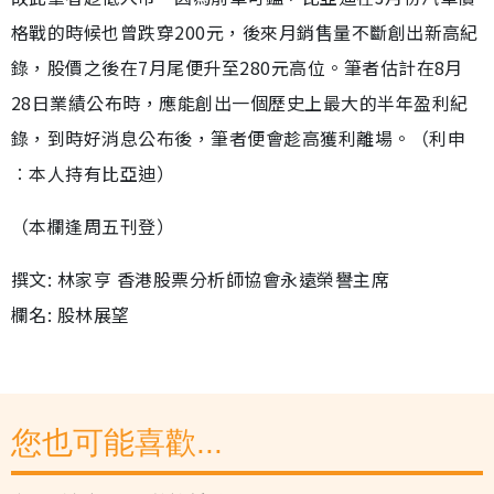
格戰的時候也曾跌穿200元，後來月銷售量不斷創出新高紀
錄，股價之後在7月尾便升至280元高位。筆者估計在8月
28日業績公布時，應能創出一個歷史上最大的半年盈利紀
錄，到時好消息公布後，筆者便會趁高獲利離場。（利申
︰本人持有比亞迪）
（本欄逢周五刊登）
撰文: 林家亨 香港股票分析師協會永遠榮譽主席
欄名: 股林展望
您也可能喜歡...