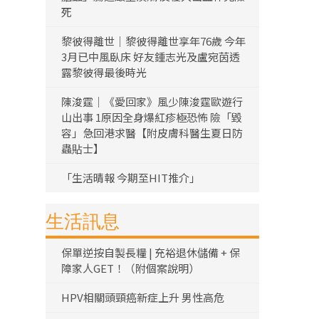
死
黎彼得離世｜黎彼得離世享年76歲 今年
3月已中風臥床 好友鍾志光及盧宛茵透
露黎彼得最後時光
陳浚霆｜《愛回家》風少陳浚霆歐遊行
山出事 1原因全身爆紅疹極恐怖 險「毀
容」急回港求醫【附皮膚科醫生夏日防
蟲貼士】
「生活晴報 今期至HIT推介」
生活訊息
保單逆按自製長糧 | 充裕退休儲備 + 保
障家人GET！（附個案說明）
HPV相關頭頸癌新症上升 男性高危