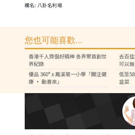
欄名: 八卦名利場
您也可能喜歡...
香港千人齊倡好精神 各界聚首創世
去百佳
界紀錄
可以無
優品 360° x 鳳溪第一小學「關注健
低至5
康 • 動喜來」
盆菜