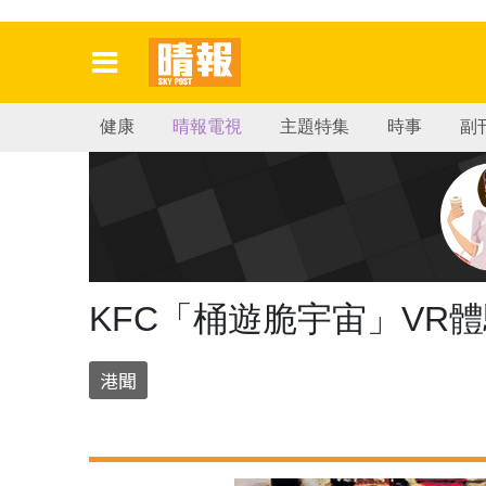
健康
晴報電視
主題特集
時事
副
KFC「桶遊脆宇宙」VR
港聞