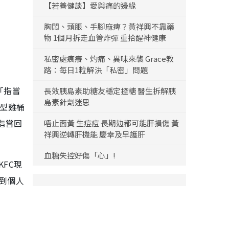
【若善健談】愛與痛的邊緣
胸悶、頭脹、手腳麻痺？黃祥興不靠藥
物 1個月拆走血管炸彈 重拾醒神健康
私密處痕癢、灼痛、異味來襲 Grace教
路：每日1粒解決「私密」問題
「指嘗
長效胰島素助糖友穩定控糖 醫生拆解胰
島素針劑迷思
巨型雞桶
指嘗回
唔止面黃 生痘痘 長期攰都可能肝損傷 黃
祥興逆轉肝機能 慶幸及早護肝
血糖失控好傷「心」!
FC現
到個人
。