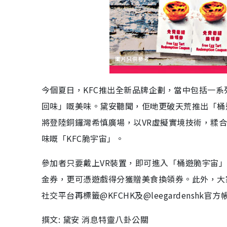
今個夏日，KFC推出全新品牌企劃，當中包括一
回味」嘅美味。黛安聽聞，佢哋更破天荒推出「桶遊
將登陸銅鑼灣希慎廣場，以VR虛擬實境技術，糅合
味嘅「KFC脆宇宙」。
參加者只要戴上VR裝置，即可進入「桶遊脆宇宙」
金券，更可憑遊戲得分獲贈美食換領券。此外，大
社交平台再標籤@KFCHK及@leegardens
撰文: 黛安 消息特靈八卦公關