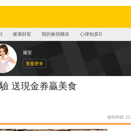
刊
健康財富
我的麻煩糖友
心律知多D
黛安
查看更多
體驗 送現金券贏美食
發佈時間: 202