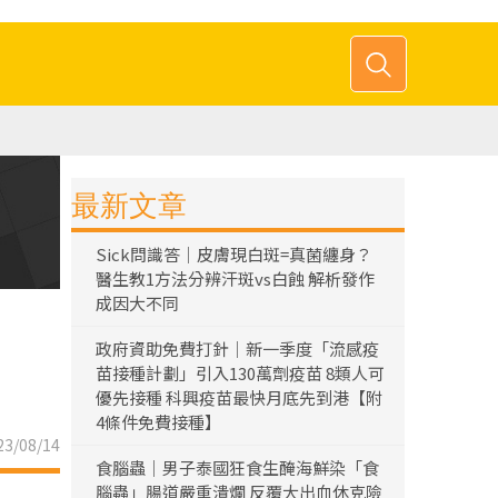
最新文章
Sick問識答｜皮膚現白斑=真菌纏身？
醫生教1方法分辨汗斑vs白蝕 解析發作
成因大不同
政府資助免費打針｜新一季度「流感疫
苗接種計劃」引入130萬劑疫苗 8類人可
優先接種 科興疫苗最快月底先到港【附
4條件免費接種】
3/08/14
食腦蟲｜男子泰國狂食生醃海鮮染「食
腦蟲」腸道嚴重潰爛 反覆大出血休克險