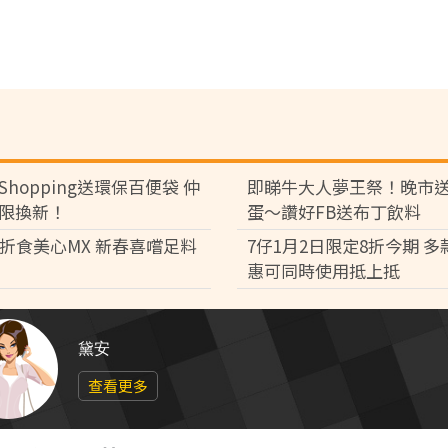
Shopping送環保百便袋 仲
即睇牛大人夢王祭！晚市
限換新！
蛋～讚好FB送布丁飲料
8折食美心MX 新春喜嚐足料
7仔1月2日限定8折今期 
惠可同時使用抵上抵
黛安
查看更多