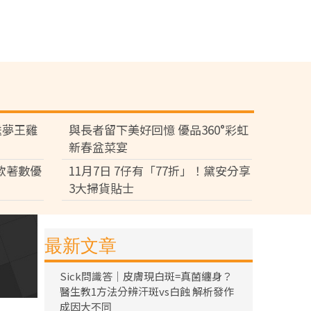
送夢王雞
與長者留下美好回憶 優品360°彩虹
新春盆菜宴
多款著數優
11月7日 7仔有「77折」！黛安分享
3大掃貨貼士
最新文章
Sick問識答｜皮膚現白斑=真菌纏身？
醫生教1方法分辨汗斑vs白蝕 解析發作
成因大不同