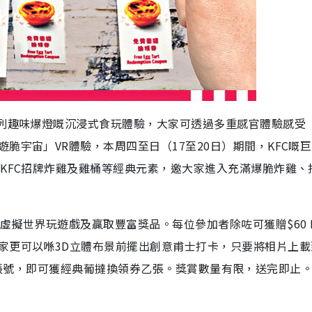
系列趣味爆燈嘅沉浸式食玩體驗，大家可透過多重感官體驗感受
脆宇宙」VR體驗，本周四至日（17至20日）期間，KFC嘅
KFC招牌炸雞及雞桶等經典元素，邀大家進入充滿爆脆炸雞、
虛擬世界玩遊戲及贏取豐富獎品。每位參加者除咗可獲贈$60 K
家更可以喺3D立體布景前擺出創意甫士打卡，只要將相片上載
hk官方帳號，即可獲經典葡撻換領券乙張。獎賞數量有限，送完即止