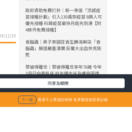
政府資助免費打針｜新一季度「流感疫
苗接種計劃」引入130萬劑疫苗 8類人可
優先接種 科興疫苗最快月底先到港【附
4條件免費接種】
4/12/10
食腦蟲｜男子泰國狂食生醃海鮮染「食
腦蟲」腸道嚴重潰爛 反覆大出血休克險
死
黎彼得離世｜黎彼得離世享年76歲 今年
3月已中風臥床 好友鍾志光及盧宛茵透
露黎彼得最後時光
同意及關閉
陳浚霆｜《愛回家》風少陳浚霆歐遊行
山出事 1原因全身爆紅疹極恐怖 險「毀
下一篇
香港千人齊倡好精神 各界聚首創世界紀錄
容」急回港求醫【附皮膚科醫生夏日防
蟲貼士】
「生活晴報 今期至HIT推介」