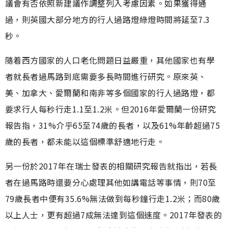
議會有否依照新建議作調整列入考慮因素。如果獲得通
過，則英國大部分地方的行人過路燈綠燈時間將延至7.3
秒。
隨着西方國家的人口老化問題日益嚴重，其他國家也有學
者就長者過馬路到底需要多長時間進行研究。原來英、
美、加拿大、愛爾蘭和南非等多個國家的行人過路燈，都
要求行人每秒行走1.1至1.2米。但2016年愛爾蘭一份研究
報告指，31%介乎65至74歲的長者，以及61%年齡超過75
歲的長者，都未能以這個標準舒適地行走。
另一份於2017年在瑞士發表的相關研究報告就指出，若長
者在過馬路時還要分心處理其他如講電話等事情，則70至
79歲長者中便有35.6%無法做到每秒鐘行走1.2米；而80歲
以上人士，更有超過7成無法達到這個速度。2017年發表的