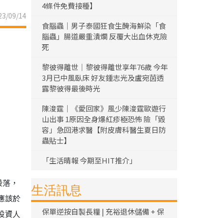
4條件免費接種】
3/09/14
食腦蟲｜男子泰國狂食生醃海鮮染「食
腦蟲」腸道嚴重潰爛 反覆大出血休克險
死
黎彼得離世｜黎彼得離世享年76歲 今年
3月已中風臥床 好友鍾志光及盧宛茵透
露黎彼得最後時光
陳浚霆｜《愛回家》風少陳浚霆歐遊行
山出事 1原因全身爆紅疹極恐怖 險「毀
容」急回港求醫【附皮膚科醫生夏日防
蟲貼士】
「生活晴報 今期至HIT推介」
段落，
生活訊息
應該於
保單逆按自製長糧 | 充裕退休儲備 + 保
投資人