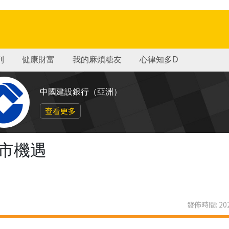
刊
健康財富
我的麻煩糖友
心律知多D
中國建設銀行（亞洲）
查看更多
市機遇
發佈時間: 202