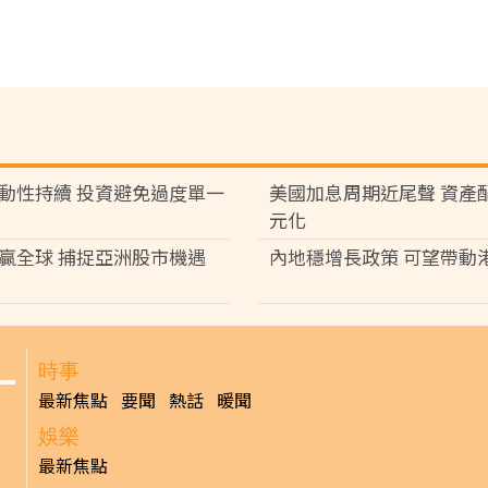
動性持續 投資避免過度單一
美國加息周期近尾聲 資產
元化
贏全球 捕捉亞洲股市機遇
內地穩增長政策 可望帶動
時事
最新焦點
要聞
熱話
暖聞
娛樂
最新焦點