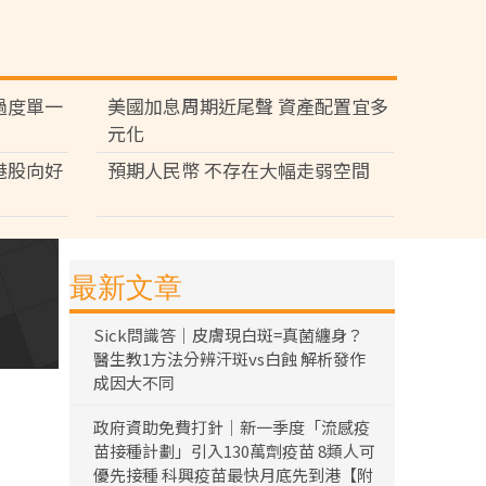
過度單一
美國加息周期近尾聲 資產配置宜多
元化
港股向好
預期人民幣 不存在大幅走弱空間
最新文章
Sick問識答｜皮膚現白斑=真菌纏身？
醫生教1方法分辨汗斑vs白蝕 解析發作
成因大不同
政府資助免費打針｜新一季度「流感疫
苗接種計劃」引入130萬劑疫苗 8類人可
優先接種 科興疫苗最快月底先到港【附