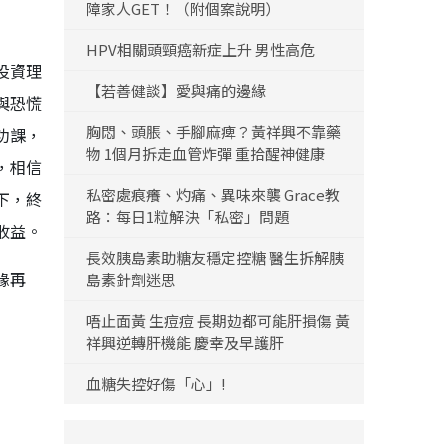
障家人GET！（附個案說明）
HPV相關頭頸癌新症上升 男性高危
投資理
【若善健談】愛與痛的邊緣
與恐慌
胸悶、頭脹、手腳麻痺？黃祥興不靠藥
功課，
物 1個月拆走血管炸彈 重拾醒神健康
，相信
私密處痕癢、灼痛、異味來襲 Grace教
下，終
路：每日1粒解決「私密」問題
收益。
長效胰島素助糖友穩定控糖 醫生拆解胰
緣再
島素針劑迷思
唔止面黃 生痘痘 長期攰都可能肝損傷 黃
祥興逆轉肝機能 慶幸及早護肝
血糖失控好傷「心」!