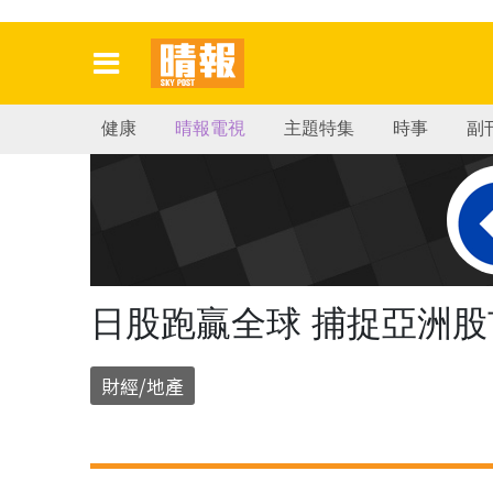
健康
晴報電視
主題特集
時事
副
日股跑贏全球 捕捉亞洲股
財經/地產