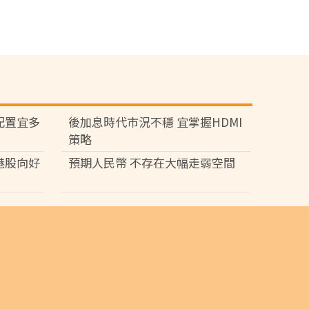
配置宜多
後加息時代市況不穩 宜掌握HDMI
策略
港股向好
預期人民幣 不存在大幅走弱空間