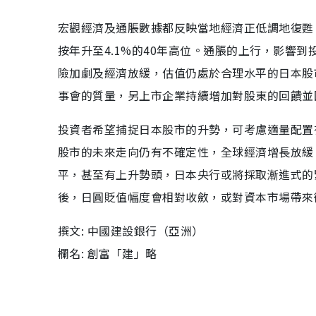
宏觀經濟及通脹數據都反映當地經濟正低調地復甦
按年升至4.1%的40年高位。通脹的上行，影響
險加劇及經濟放緩，估值仍處於合理水平的日本股
事會的質量，另上市企業持續增加對股東的回饋並
投資者希望捕捉日本股市的升勢，可考慮適量配置
股市的未來走向仍有不確定性，全球經濟增長放緩
平，甚至有上升勢頭，日本央行或將採取漸進式的
後，日圓貶值幅度會相對收斂，或對資本市場帶來
撰文: 中國建設銀行（亞洲）
欄名: 創富「建」略