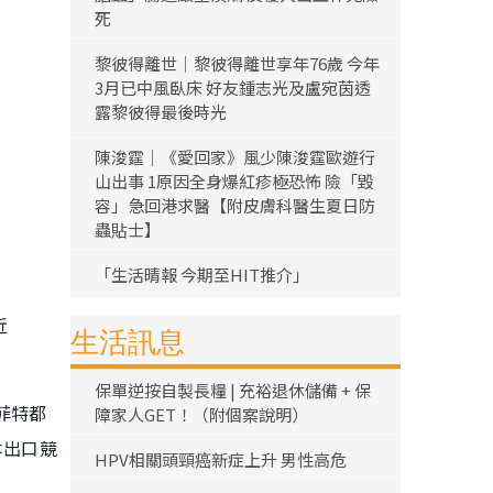
死
黎彼得離世｜黎彼得離世享年76歲 今年
3月已中風臥床 好友鍾志光及盧宛茵透
露黎彼得最後時光
陳浚霆｜《愛回家》風少陳浚霆歐遊行
山出事 1原因全身爆紅疹極恐怖 險「毀
容」急回港求醫【附皮膚科醫生夏日防
蟲貼士】
「生活晴報 今期至HIT推介」
近
生活訊息
保單逆按自製長糧 | 充裕退休儲備 + 保
菲特都
障家人GET！（附個案說明）
本出口競
HPV相關頭頸癌新症上升 男性高危