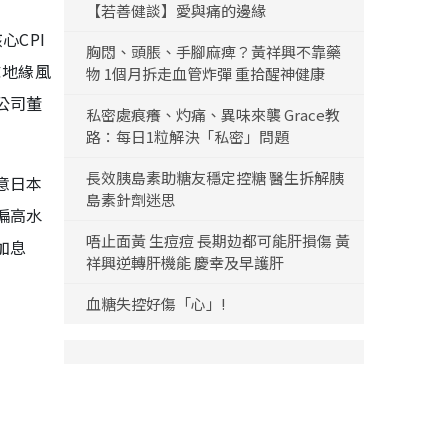
【若善健談】愛與痛的邊緣
CPI
胸悶、頭脹、手腳麻痺？黃祥興不靠藥
球地緣風
物 1個月拆走血管炸彈 重拾醒神健康
公司董
私密處痕癢、灼痛、異味來襲 Grace教
路：每日1粒解決「私密」問題
長效胰島素助糖友穩定控糖 醫生拆解胰
意日本
島素針劑迷思
偏高水
唔止面黃 生痘痘 長期攰都可能肝損傷 黃
加息
祥興逆轉肝機能 慶幸及早護肝
血糖失控好傷「心」!