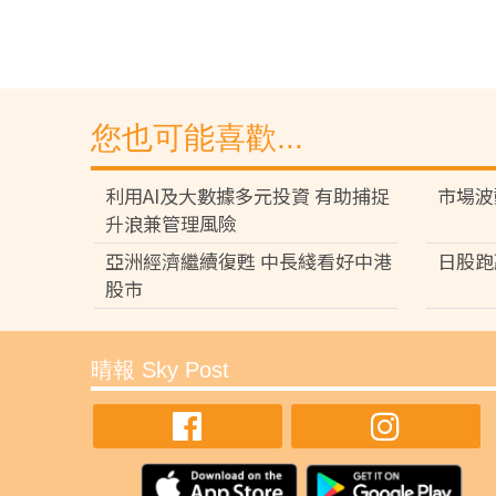
您也可能喜歡...
利用AI及大數據多元投資 有助捕捉
市場波
升浪兼管理風險
亞洲經濟繼續復甦 中長綫看好中港
日股跑
股市
晴報 Sky Post