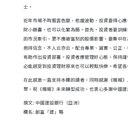
士。
近年市場不時風雲色變，愈趨波動，投資要得心應
財小錦囊，也可以化繁為簡。首先，投資者要訓練
的市況牽引，更不應被當刻的股價影響，要集中在
抱持信念，不人云亦云，配合專業、誠實、公正、
有助作出投資部署。投資者應管理好心態，保持謹
必能感受到投資理財原來也可以輕鬆快樂。希望各
在此感激一直支持本欄的讀者，同時感謝《晴報》
聚，祝《晴報》未來轉型成功，也衷心多謝中國建
撰文: 中國建設銀行（亞洲）
欄名: 創富「建」略