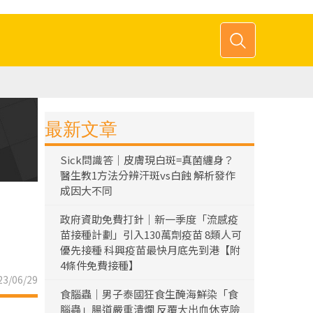
最新文章
Sick問識答｜皮膚現白斑=真菌纏身？
醫生教1方法分辨汗斑vs白蝕 解析發作
成因大不同
政府資助免費打針｜新一季度「流感疫
苗接種計劃」引入130萬劑疫苗 8類人可
優先接種 科興疫苗最快月底先到港【附
4條件免費接種】
3/06/29
食腦蟲｜男子泰國狂食生醃海鮮染「食
腦蟲」腸道嚴重潰爛 反覆大出血休克險