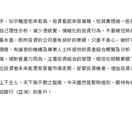
手，似乎難度愈來愈高。投資看起來很複雜，但其實透過一些
自己理性分析，減少憑感覺、情緒化的投資行為，不要被狂熱
基本面，即所投資的公司要有良好的業績。只要不貪心，做好
穩健、有誠意的機構及專業人士所提供的資產組合概覽及分析
慎，絕對要量力而為，注重投資組合的管理，相信在經驗累積
位投資者未來能更易掌握市場走勢，捉緊投資機會，增加投資
上下仝人。天下無不散之筵席，今天雖然是暫時道別，期待有
設銀行（亞洲）的客戶！