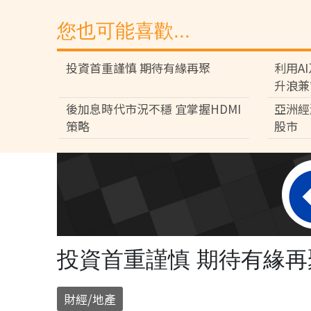
您也可能喜歡...
投資首重謹慎 期待有緣再聚
利用A
升浪兼
後加息時代市況不穩 宜掌握HDMI
亞洲經
策略
股市
投資首重謹慎 期待有緣再
財經/地產