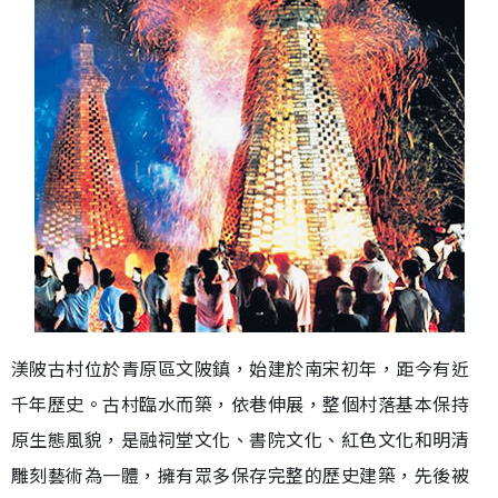
渼陂古村位於青原區文陂鎮，始建於南宋初年，距今有近
千年歷史。古村臨水而築，依巷伸展，整個村落基本保持
原生態風貌，是融祠堂文化、書院文化、紅色文化和明清
雕刻藝術為一體，擁有眾多保存完整的歷史建築，先後被