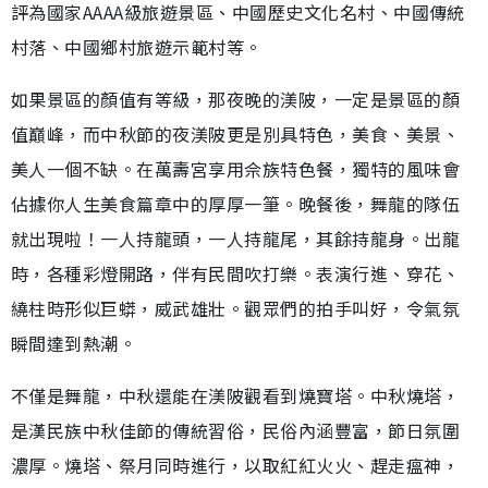
評為國家AAAA級旅遊景區、中國歷史文化名村、中國傳統
村落、中國鄉村旅遊示範村等。
如果景區的顏值有等級，那夜晚的渼陂，一定是景區的顏
值巔峰，而中秋節的夜渼陂更是別具特色，美食、美景、
美人一個不缺。在萬壽宮享用佘族特色餐，獨特的風味會
佔據你人生美食篇章中的厚厚一筆。晚餐後，舞龍的隊伍
就出現啦！一人持龍頭，一人持龍尾，其餘持龍身。出龍
時，各種彩燈開路，伴有民間吹打樂。表演行進、穿花、
繞柱時形似巨蟒，威武雄壯。觀眾們的拍手叫好，令氣氛
瞬間達到熱潮。
不僅是舞龍，中秋還能在渼陂觀看到燒寶塔。中秋燒塔，
是漢民族中秋佳節的傳統習俗，民俗內涵豐富，節日氛圍
濃厚。燒塔、祭月同時進行，以取紅紅火火、趕走瘟神，