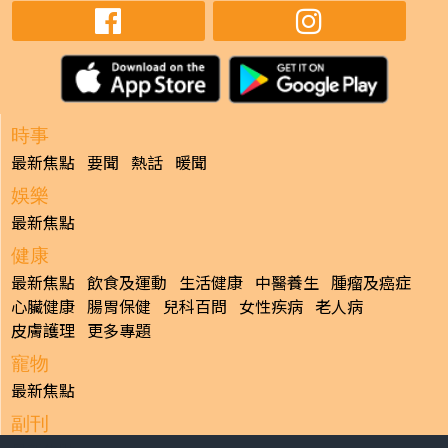
時事
最新焦點
要聞
熱話
暖聞
娛樂
最新焦點
健康
最新焦點
飲食及運動
生活健康
中醫養生
腫瘤及癌症
心臟健康
腸胃保健
兒科百問
女性疾病
老人病
皮膚護理
更多專題
寵物
最新焦點
副刊