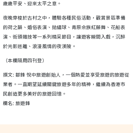
歲歲平安、迎來太平之意。
夜晚穿梭於古村之中，體驗各種民俗活動，觀賞景區準備
的荷之韻、婚俗表演、拋繡球、青原佘族紅藤舞、花船表
演、街頭雜技等一系列精采節目，讓遊客瞬間入戲，沉醉
於光影迷離、浪漫風情的夜渼陂。
（本欄隔周四刊登）
撰文: 鄒鋒 悅中旅遊創始人，一個熱愛並享受旅遊的旅遊從
業者。一直期望延續關鍵旅遊多年的精神，繼續為香港市
民創造更多美好的旅遊回憶。
欄名: 旅遊鋒