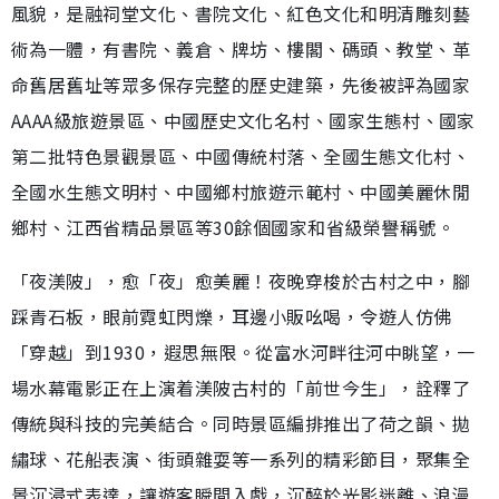
風貌，是融祠堂文化、書院文化、紅色文化和明清雕刻藝
術為一體，有書院、義倉、牌坊、樓閣、碼頭、教堂、革
命舊居舊址等眾多保存完整的歷史建築，先後被評為國家
AAAA級旅遊景區、中國歷史文化名村、國家生態村、國家
第二批特色景觀景區、中國傳統村落、全國生態文化村、
全國水生態文明村、中國鄉村旅遊示範村、中國美麗休閒
鄉村、江西省精品景區等30餘個國家和省級榮譽稱號。
「夜渼陂」，愈「夜」愈美麗！夜晚穿梭於古村之中，腳
踩青石板，眼前霓虹閃爍，耳邊小販吆喝，令遊人仿佛
「穿越」到1930，遐思無限。從富水河畔往河中眺望，一
場水幕電影正在上演着渼陂古村的「前世今生」，詮釋了
傳統與科技的完美結合。同時景區編排推出了荷之韻、拋
繡球、花船表演、街頭雜耍等一系列的精彩節目，聚集全
景沉浸式表達，讓遊客瞬間入戲，沉醉於光影迷離、浪漫