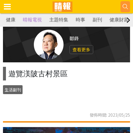
健康
晴報電視
主題特集
時事
副刊
健康財富
鄒鋒
查看更多
遊覽渼陂古村景區
生活副刊
發佈時間: 2023/05/25