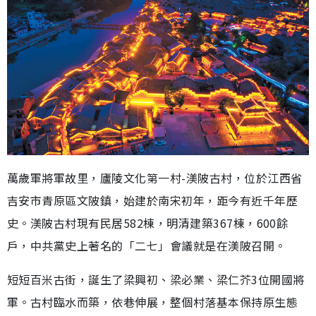
萬歲軍將軍故里，廬陵文化第一村-渼陂古村，位於江西省
吉安市青原區文陂鎮，始建於南宋初年，距今有近千年歷
史。渼陂古村現有民居582棟，明清建築367棟，600餘
戶，中共黨史上著名的「二七」會議就是在渼陂召開。
短短百米古街，誕生了梁興初、梁必業、梁仁芥3位開國將
軍。古村臨水而築，依巷伸展，整個村落基本保持原生態