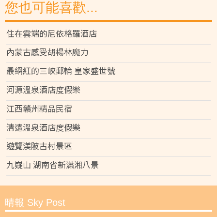
您也可能喜歡...
住在雲端的尼依格羅酒店
內蒙古感受胡楊林魔力
最網紅的三峽郵輪 皇家盛世號
河源溫泉酒店度假樂
江西贛州精品民宿
清遠溫泉酒店度假樂
遊覽渼陂古村景區
九嶷山 湖南省新瀟湘八景
晴報 Sky Post