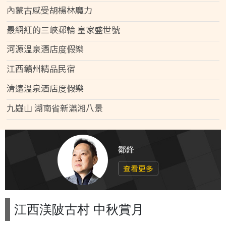
內蒙古感受胡楊林魔力
最網紅的三峽郵輪 皇家盛世號
河源溫泉酒店度假樂
江西贛州精品民宿
清遠溫泉酒店度假樂
九嶷山 湖南省新瀟湘八景
鄒鋒
查看更多
江西渼陂古村 中秋賞月