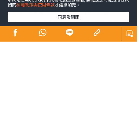
們的
私隱政策與使用條款
才繼續瀏覽。
康︰恒生指數繼續在18000點的水平爭持，不過A股的壓力
同意及關閉
仍然存在，尤其是陸股通資金外流的情況持續，影響了港
股的表現，同時在美股掛牌的中概股近日一路受壓，這令
一眾在港掛牌的科網股近日亦失去上升動力，影響恒生指
數的表現。
陸︰不過，幸好的是人民幣兌美元持續回穩，如果人民幣
真的可以止跌，那麼對港股及A股會有一定的支持作用。當
然正如之前所言，要A股及港股顯著回升，必需要經濟數據
可以持續有理想表現才可，故此短期A股及港股或已見底，
但要顯著回升，可能要多一些數據支持才可。
康︰雖然A股持續受壓，同時恒指在18000點爭持中，可是
內房股近日成為市場的焦點，而且不少在今年出現債務違