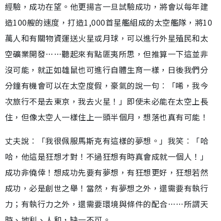
經驗，成功在望。他更揚言一旦試驗成功，將會以每年建
造100艘的速度，打造1,000首星艦組成的太空艦隊，將10
萬人和有關物資運送火星或月球，可以進行外星殖民和太
空礦業開發……聽起來有點匪夷所思，但推算一下這並非
沒可能，就正如雄鼠也可進行自體生育一樣，日後我們分
分鐘有機會可以在太空度假，豪氣的說一句︰「唏，我今
次旅行不是去東京，我去火星！」即使未必能在太空上長
住，但像太空人一樣住上一頭半個月，想落也真有可能！
丈夫說︰「我很佩服馬斯克有這樣的夢想。」我笑︰「哈
哈，他這是狂想才對！不過狂想有時真會成就一個人！」
成功非僥倖！想成功先要有夢想，有狂想更好，狂想若然
成功，必是創世之舉！當然，有夢想之外，還需要有執行
力；有執行力之外，還需要環境與條件的配合……所謂天
時、地利、人和，缺一不可。