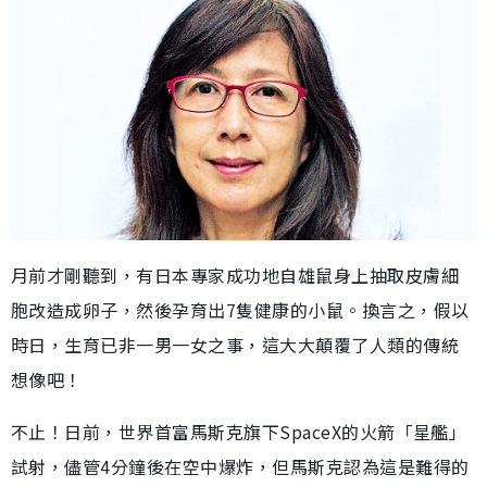
月前才剛聽到，有日本專家成功地自雄鼠身上抽取皮膚細
胞改造成卵子，然後孕育出7隻健康的小鼠。換言之，假以
時日，生育已非一男一女之事，這大大顛覆了人類的傳統
想像吧！
不止！日前，世界首富馬斯克旗下SpaceX的火箭「星艦」
試射，儘管4分鐘後在空中爆炸，但馬斯克認為這是難得的