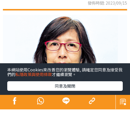
發佈時間: 2023/09/15
本網站使用Cookies來改善您的瀏覽體驗, 請確定您同意及接受我
們的
私隱政策與使用條款
才繼續瀏覽。
同意及關閉
科技高速發展，傳媒生態改變，《晴報》紙版宣布停刊。
依依不捨是必然的，但天下無不散之筵席，祝願各位別後
生活愈活愈美好！
說起親子教育，總會有說不完的話題。經歷人生半百，大