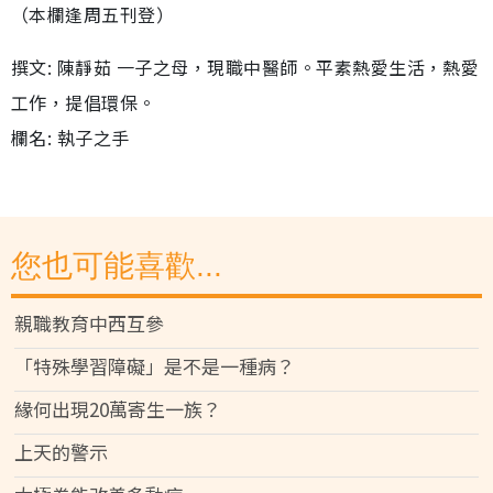
（本欄逢周五刊登）
撰文: 陳靜茹 一子之母，現職中醫師。平素熱愛生活，熱愛
工作，提倡環保。
欄名: 執子之手
您也可能喜歡...
親職教育中西互參
「特殊學習障礙」是不是一種病？
緣何出現20萬寄生一族？
上天的警示