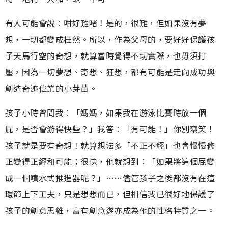
有人可能會說︰咁好難啫！是的，很難，但如果沒有夢
想，一切都變成枉然。所以，作為父母的，要好好保護孩
子天馬行空的奇想，就算當時覺得不切實際，也毋須打
壓，因為一切夢想、奇想、狂想，都有可能是走向成功與
創造奇迹偉業的小芽苗。
孩子小時曾問我︰「媽媽，如果我在游泳比賽時放一個
屁，是否會游得快些？」我答︰「有可能！」你別竊笑！
孩子就是要有奇想！就算想法多「不正不經」也會慢慢修
正變得正經和可能；很快，他就想到︰「如果將這個屁變
成一個噴水式推進器呢？」……儘管孩子之後都沒有在這
環節上下工夫，只是想想而已，但相信我已很好地保護了
孩子的創意思維，富有創意遂亦成為他的性格特質之一。