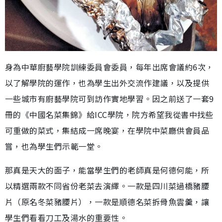
身為中華廚藝學院訓練委員會委員，每年出席會議約6次，
以了解學院的運作，也為學生出外交流作建議，以及提供
一些城市有廚藝學院可到訪作實地學習。因之前送了一套9
冊的《中國名菜集錦》給ICC學院，院方希望我從書中找些
可重做的菜式，集結成一席晚宴，在學院中菜廳供會員品
嘗，也為學生們示範一堂。
那真是天大的面子，能當學生們的老師真是何德何能，所
以精選兩款不同省份老菜去演繹。一款是四川菜過橋豬腰
片（原名冬菜豬腰片），一款是順德名菜拆骨魚雲羹，讓
學生們看看刀工及湯水的重要性。