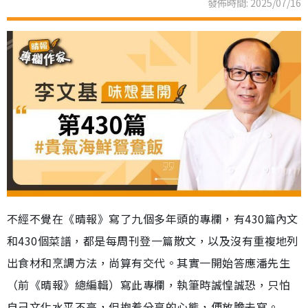
發佈時間: 2025/07/16
不經不覺在《晴報》寫了九個多年頭的專欄，有430篇內文
和430個菜譜，都是每周刊登一篇散文，以及沒有重複地列
出食材和烹調方法，尚算有交代。其實一開始答應潘先生
（前《晴報》總編輯）寫此專欄，執筆時誠惶誠恐，只怕
自己文化水平不高，但抱着分享的心態，便放膽去寫。