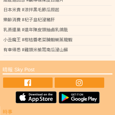
日本米貴 #涼拌黑毛節瓜撈起
樂齡消費 #杞子韭杞浸豬肝
乳燕還巢 #遠年陳皮頭抽鹵乳鴿肶
小丑魔王 #柑桔醬老菜脯蝦蝲蒸龍蝦
有幸得悉 #雞頭米榆耳南瓜浸山蘇
晴報 Sky Post
時事