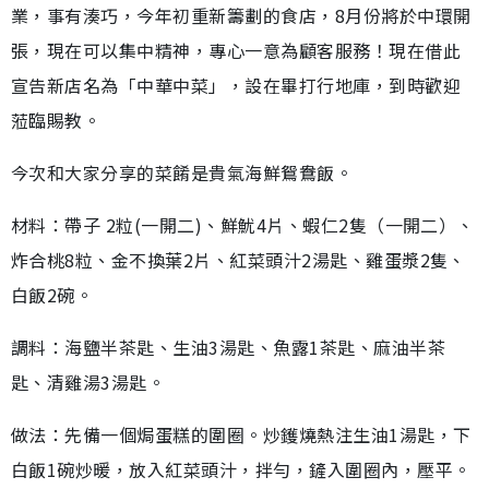
業，事有湊巧，今年初重新籌劃的食店，8月份將於中環開
張，現在可以集中精神，專心一意為顧客服務！現在借此
宣告新店名為「中華中菜」，設在畢打行地庫，到時歡迎
蒞臨賜教。
今次和大家分享的菜餚是貴氣海鮮鴛鴦飯。
材料：帶子 2粒(一開二)、鮮魷4片、蝦仁2隻（一開二）、
炸合桃8粒、金不換葉2片、紅菜頭汁2湯匙、雞蛋漿2隻、
白飯2碗。
調料：海鹽半茶匙、生油3湯匙、魚露1茶匙、麻油半茶
匙、清雞湯3湯匙。
做法：先備一個焗蛋糕的圍圈。炒鑊燒熱注生油1湯匙，下
白飯1碗炒暖，放入紅菜頭汁，拌勻，鏟入圍圈內，壓平。