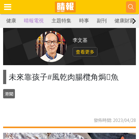
健康
晴報電視
主題特集
時事
副刊
健康財富
李文基
查看更多
未來靠孩子#風乾肉腸欖角焗魚
港聞
發佈時間: 2023/04/28