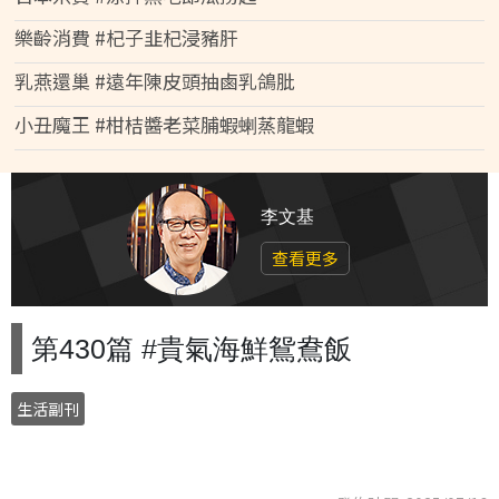
樂齡消費 #杞子韭杞浸豬肝
乳燕還巢 #遠年陳皮頭抽鹵乳鴿肶
小丑魔王 #柑桔醬老菜脯蝦蝲蒸龍蝦
李文基
查看更多
第430篇 #貴氣海鮮鴛鴦飯
生活副刊