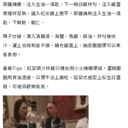
原鑊燒暖，注入生油一湯匙，下一碗白飯拌勻，注入雞蛋
漿慢拌至熱，鏟入紅米飯上壓平。原鑊燒熱注入生油一湯
匙，下鮮魷、蝦仁、
帶子炒過。灒入清雞湯、海鹽、魚露、麻油，拌勻後收
汁，灑上合桃和金不換，鋪在飯面上，抽走圍圈便可以奉
客食用。
基哥Tips：紅菜頭汁拌飯只適合用小火燒暖便成。蛋糕圍
圈用食油塗過，以便不沾上飯粒，這菜式造型上似生日蛋
糕，可增添歡樂氣氛。