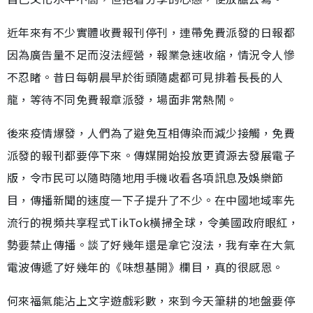
近年來有不少實體收費報刊停刊，連帶免費派發的日報都
因為廣告量不足而沒法經營，報業急速收縮，情況令人慘
不忍睹。昔日每朝晨早於街頭隨處都可見排着長長的人
龍，等待不同免費報章派發，場面非常熱鬧。
後來疫情爆發，人們為了避免互相傳染而減少接觸，免費
派發的報刊都要停下來。傳媒開始投放更資源去發展電子
版，令市民可以隨時隨地用手機收看各項訊息及娛樂節
目，傳播新聞的速度一下子提升了不少。在中國地域率先
流行的視頻共享程式TikTok橫掃全球，令美國政府眼紅，
勢要禁止傳播。談了好幾年還是拿它沒法，我有幸在大氣
電波傳遞了好幾年的《味想基開》欄目，真的很感恩。
何來福氣能沾上文字遊戲彩數，來到今天筆耕的地盤要停