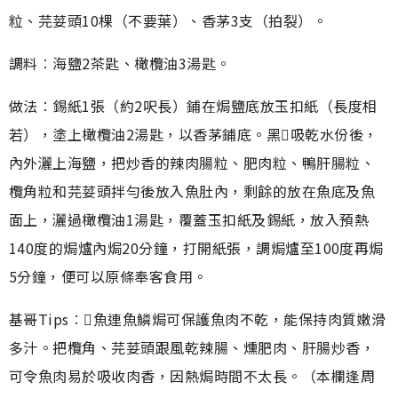
粒、芫荽頭10棵（不要葉）、香茅3支（拍裂）。
調料︰海鹽2茶匙、橄欖油3湯匙。
做法︰錫紙1張（約2呎長）鋪在焗鹽底放玉扣紙（長度相
若），塗上橄欖油2湯匙，以香茅鋪底。黑吸乾水份後，
內外灑上海鹽，把炒香的辣肉腸粒、肥肉粒、鴨肝腸粒、
欖角粒和芫荽頭拌勻後放入魚肚內，剩餘的放在魚底及魚
面上，灑過橄欖油1湯匙，覆蓋玉扣紙及錫紙，放入預熱
140度的焗爐內焗20分鐘，打開紙張，調焗爐至100度再焗
5分鐘，便可以原條奉客食用。
基哥Tips︰魚連魚鱗焗可保護魚肉不乾，能保持肉質嫩滑
多汁。把欖角、芫荽頭跟風乾辣腸、燻肥肉、肝腸炒香，
可令魚肉易於吸收肉香，因熱焗時間不太長。（本欄逢周