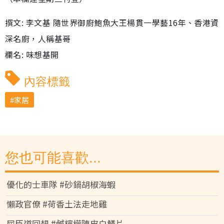
撰文: 李文基 隨世界御廚鮑魚大王楊貫一學藝16年、香港資
深名廚，人稱基哥
欄名: 味想基開
內容標籤
家居
您也可能喜歡...
優化的士車隊 #砂鍋胡椒海蝦
懶政官僚 #荷香土法走地雞
屈臣道回想 #鹹檸檬陳皮白鱔片