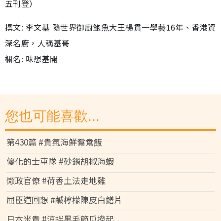
五刊登）
撰文: 李文基 隨世界御廚鮑魚大王楊貫一學藝16年、香港資
深名廚，人稱基哥
欄名: 味想基開
您也可能喜歡...
第430篇 #貴氣海鮮鴛鴦飯
優化的士車隊 #砂鍋胡椒海蝦
懶政官僚 #荷香土法走地雞
屈臣道回想 #鹹檸檬陳皮白鱔片
日本米貴 #涼拌黑毛節瓜撈起