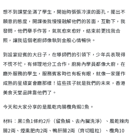
想不到課堂坐滿了學生，開始時張張冷漠的面孔，擺出不
願意的態度，開課後我慢慢融解他們的苦面，互動下，我
發問，他們舉手作答，氣氛愈來愈好，結束前更找我合
照，讓我這個老廚師像執到金般心情暢快。
到設宴迎賓的大日子，在導師們的引領下，少年兵表現得
不慌不忙，有條理地分工合作，廚房內學員都像大廚，在
廳外服務的學生，服務賓客時也有板有眼，就像一家運作
成熟的星級宴會廳那樣！這些孩子就是我們的未來，香港
美食天堂品牌靠他們了。
今天和大家分享的是風乾肉腸欖角焗魚。
材料︰黑魚1條約2斤（留魚鱗、去內臟洗淨）、風乾辣肉
腸2両、煙熏肥肉2両、鴨肝腸2両（齊切粗粒）、欖角10