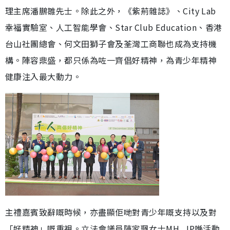
理主席潘鵬雛先士。除此之外，《紫荊雜誌》、City Lab
幸福實驗室、人工智能學會、Star Club Education、香港
台山社團總會、何文田獅子會及荃灣工商聯也成為支持機
構。陣容鼎盛，都只係為咗一齊倡好精神，為青少年精神
健康注入最大動力。
主禮嘉賓致辭嘅時候，亦盡顯佢哋對青少年嘅支持以及對
「好精神」嘅重視。立法會議員陳家珮女士MH, JP喺活動