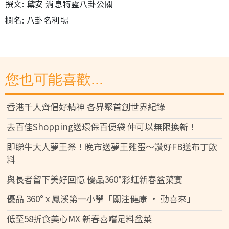
撰文: 黛安 消息特靈八卦公關
欄名: 八卦名利場
您也可能喜歡...
香港千人齊倡好精神 各界聚首創世界紀錄
去百佳Shopping送環保百便袋 仲可以無限換新！
即睇牛大人夢王祭！晚市送夢王雞蛋～讚好FB送布丁飲
料
與長者留下美好回憶 優品360°彩虹新春盆菜宴
優品 360° x 鳳溪第一小學「關注健康 • 動喜來」
低至58折食美心MX 新春喜嚐足料盆菜