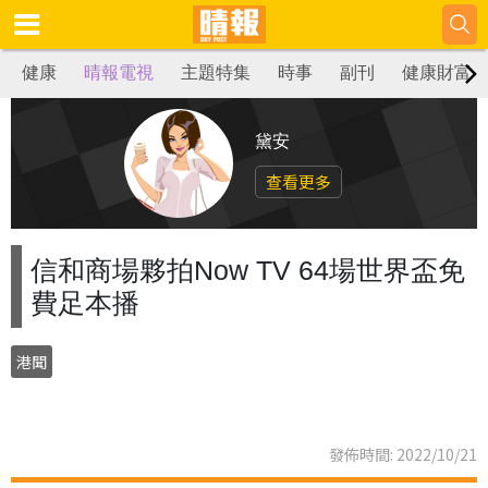
健康
晴報電視
主題特集
時事
副刊
健康財富
黛安
查看更多
信和商場夥拍Now TV 64場世界盃免
費足本播
港聞
發佈時間: 2022/10/21