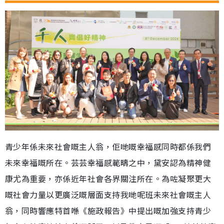
青少年係未來社會嘅主人翁，佢哋嘅幸福感同時都係我們
未來幸福嘅所在。芸芸幸福感範疇之中，黛安認為精神健
康尤為重要，亦係近年社會各界關注所在。為咗凝聚更大
嘅社會力量以更廣泛嘅層面支持我哋呢班未來社會嘅主人
翁，同時響應特首喺《施政報告》中提出嘅加強支持青少