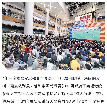
4年一度國際足球盛事世界盃，下月20日將喺卡塔爾開波
喇！黛安收到風，信和集團將斥資$880萬喺旗下商場增設
多個大電視，以及打造連串精采活動，其中3大商場，包括
奧海城、屯門市廣場及荃新天地會同NOW TV合作，全程免