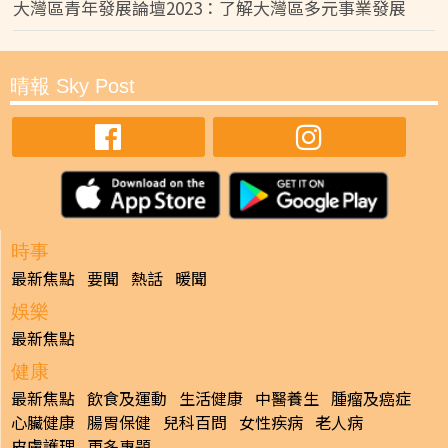
大灣區青年發展論壇2023：了解大灣區多元事業發展
晴報 Sky Post
時事
最新焦點
要聞
熱話
暖聞
娛樂
最新焦點
健康
最新焦點
飲食及運動
生活健康
中醫養生
腫瘤及癌症
心臟健康
腸胃保健
兒科百問
女性疾病
老人病
皮膚護理
更多專題