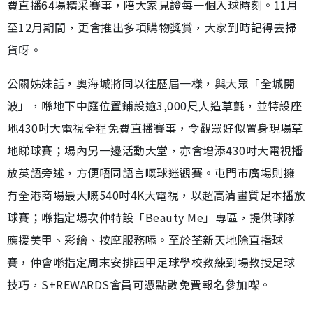
費直播64場精采賽事，陪大家見證每一個入球時刻。11月
至12月期間，更會推出多項購物獎賞，大家到時記得去掃
貨呀。
公關姊妹話，奧海城將同以往歷屆一樣，與大眾「全城開
波」，喺地下中庭位置鋪設逾3,000尺人造草氈，並特設座
地430吋大電視全程免費直播賽事，令觀眾好似置身現場草
地睇球賽；場內另一邊活動大堂，亦會增添430吋大電視播
放英語旁述，方便唔同語言嘅球迷觀賽。屯門市廣場則擁
有全港商場最大嘅540吋4K大電視，以超高清畫質足本播放
球賽；喺指定場次仲特設「Beauty Me」專區，提供球隊
應援美甲、彩繪、按摩服務㖭。至於荃新天地除直播球
賽，仲會喺指定周末安排西甲足球學校教練到場教授足球
技巧，S+REWARDS會員可憑點數免費報名參加㗎。