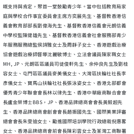
嘅支持與肯定，聚首一堂鼓勵青少年。當中包括教育局家
庭與學校合作事宜委員會主席方奕展先生、基督教香港信
義會教育部部長劉偉海先生、基督教香港信義會元朗信義
中學校監陳健雄先生、基督教香港信義會社會服務部青少
年服務服務總監侯詩雅女士及周靜子女士、香港遊戲治療
協會遊戲治療師督導沈麗敏博士、立法會議員陳家珮女士
MH, JP、元朗區區議員司徒俊軒先生、余仲良先生及劉桂
容女士、屯門區區議員麥美儀女士、大灣區扶輪社社長李
彥儀女士、寶馬山扶輪社社長張泳姿女士、香港北部都會
優秀青少年聯會會長林以律先生、香港中華廠商聯合會會
長盧金榮博士BBS，JP、香港品牌總商會會長黃毅超先
生、香港品牌總商會創會會長趙振國先生、國際美業評審
總會會長朱雯迪女士、⁠勵進國際培訓學院行政總栽倪惠畧
女士、香港品牌總商會前會長陳彩雲女士及荃灣工商聯署