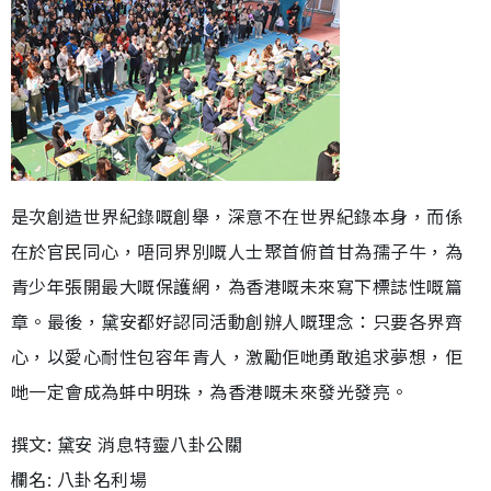
是次創造世界紀錄嘅創舉，深意不在世界紀錄本身，而係
在於官民同心，唔同界別嘅人士聚首俯首甘為孺子牛，為
青少年張開最大嘅保護網，為香港嘅未來寫下標誌性嘅篇
章。最後，黛安都好認同活動創辦人嘅理念：只要各界齊
心，以愛心耐性包容年青人，激勵佢哋勇敢追求夢想，佢
哋一定會成為蚌中明珠，為香港嘅未來發光發亮。
撰文: 黛安 消息特靈八卦公關
欄名: 八卦名利場