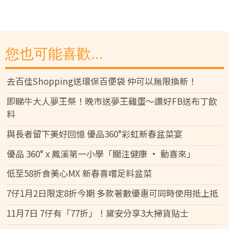
您也可能喜歡...
去百佳Shopping送環保百便袋 仲可以無限換新！
即睇牛大人夢王祭！晚市送夢王雞蛋～讚好FB送布丁飲
料
與長者留下美好回憶 優品360°彩虹新春盆菜宴
優品 360° x 鳳溪第一小學「關注健康 • 動喜來」
低至58折食美心MX 新春喜嚐足料盆菜
7仔1月2日限定8折今期 多款著數優惠可同時使用抵上抵
11月7日 7仔有「77折」！黛安分享3大掃貨貼士