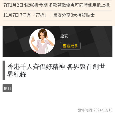
7仔1月2日限定8折今期 多款著數優惠可同時使用抵上抵
11月7日 7仔有「77折」！黛安分享3大掃貨貼士
黛安
查看更多
香港千人齊倡好精神 各界聚首創世
界紀錄
副刊
發佈時間: 2024/12/10