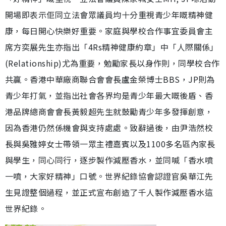
開場即表示佢同立法會眾議員均十分重視青少年嘅精神健
康，每日開心快樂好重要。家庭與學校合作事宜委員會主
席方奕展先生亦指出「4Rs精神健康約章」中「人際關係」
(Relationship)尤為重要，勉勵家長以身作則，同學校合作
共贏。香港中華廠商聯合會會長盧金榮博士BBS，JP則為
青少年打氣，並指出社會各界均是青少年最大嘅後盾、香
港品牌總商會會長黃毅超先生就鼓勵青少年多發揮創意，
因為香港仍然係機會與支持處處。致辭過後，由尹浩然校
長與吳雅婷女士帶領一眾主禮嘉賓以及1100多名區內家長
與學生，同心同行，逐步製作減壓香水，並同喊「香水噴
一噴，大家好精神」口號。世界紀錄協會認證官吳華江先
生見證整個過程，並正式宣布創造了千人製作減壓香水這
世界紀錄。