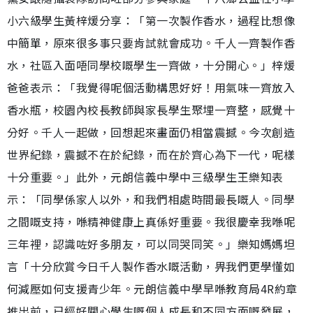
小六級學生黃梓煖分享：「第一次製作香水，過程比想像
中簡單，原來很多事只要肯試就會成功。千人一齊製作香
水，社區入面唔同學校嘅學生一齊做，十分開心。」梓煖
爸爸表示：「我覺得呢個活動構思好好！用氣味一齊放入
香水瓶，校園內校長教師與家長學生聚埋一齊整，感覺十
分好。千人一起做，回想起來畫面仍相當震撼。今次創造
世界紀錄，震撼不在於紀錄，而在於齊心為下一代，呢樣
十分重要。」此外，元朗信義中學中三級學生王樂知表
示：「同學係家人以外，和我們相處時間最長嘅人。同學
之間嘅支持，喺精神健康上真係好重要。我很慶幸我喺呢
三年裡，認識咗好多朋友，可以同哭同笑。」樂知媽媽坦
言「十分欣賞今日千人製作香水嘅活動，畀我們更學懂如
何減壓如何支援青少年。元朗信義中學早喺教育局4R約章
推出前，已經好關心學生嘅個人成長和不同方面嘅發展，