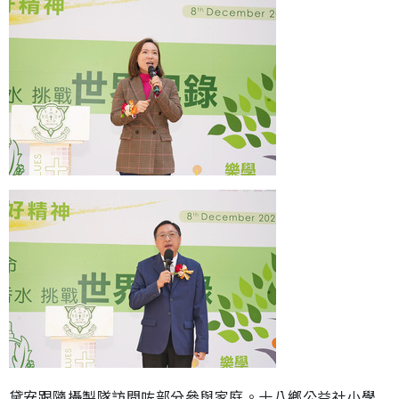
黛安跟隨攝製隊訪問咗部分參與家庭。十八鄉公益社小學