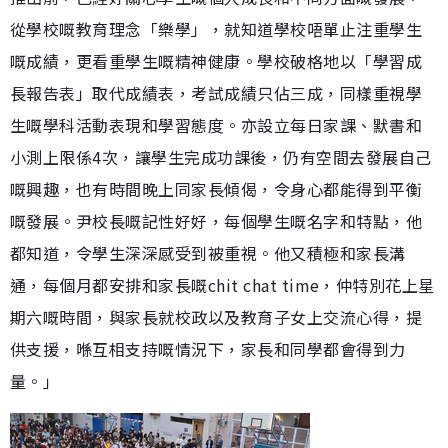
從學校嘅教育理念「樂學」，就知道學校唔單止注重學生
嘅成績，更看重學生嘅精神健康。學校破格地以「學習成
長報告表」取代成績表，考試成績只佔三成，同樣重視學
生嘅學科活動表現和學習態度。亦設立每日家課、默書和
小測上限係4次，讓學生完成功課後，仍有空間去發展自己
嘅興趣，也有時間晚上同家長傾偈，令身心都能得到平衡
嘅發展。尹校長嘅記性好好，每個學生嘅名字和特點，他
都知道，令學生深深感受到被重視。他又積極和家長溝
通，每個月都安排和家長嘅chit chat time，仲特別花上星
期六嘅時間，與家長就校政以及教育子女上交流心得，提
供支援，喺互相支持嘅情況下，家長和同學都會得到力
量。」