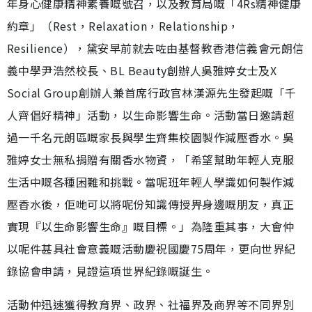
年身心健康精神素養嘅號召，以及教育局嘅「4Rs精神健康
約章」（Rest，Relaxation，Relationship，
Resilience），黛安早前就去咗由基督教香港信義會元朗信
義中學尹浩然校長、BL Beauty創辦人吳雅婷女士及X
Social Group創辦人兼首席行政官林漢源先生發起嘅「千
人齊倡好精神」活動，以生命影響生命。活動當日邀請超
過一千名元朗區嘅家長與學生齊集校園製作減壓香水。吳
雅婷女士無私捐贈有關香水物資，「希望幫助年輕人克服
生活中嘅各種困難和挑戰。當呢班年輕人學識如何製作減
壓香水後，佢哋可以將呢份知識傳授畀身邊嘅朋友，真正
實現『以生命影響生命』嘅目標。」為隆重其事，大會仲
以呢件甚具社會意義嘅活動慶祝國慶75周年，更向世界紀
錄協會申請，見證這項世界紀錄嘅誕生。
活動仲迅速獲得教育界、政界、社福界及商界等不同界別