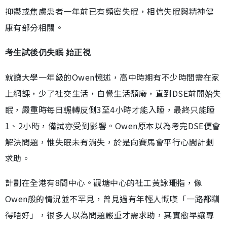
抑鬱或焦慮患者一年前已有頻密失眠，相信失眠與精神健
康有部分相關。
考生試後仍失眠 始正視
就讀大學一年級的Owen憶述，高中時期有不少時間需在家
上網課，少了社交生活，自覺生活頹廢，直到DSE前開始失
眠，嚴重時每日輾轉反側3至4小時才能入睡，最終只能睡
1、2小時，備試亦受到影響。Owen原本以為考完DSE便會
解決問題，惟失眠未有消失，於是向賽馬會平行心間計劃
求助。
計劃在全港有8間中心。觀塘中心的社工黃詠珊指，像
Owen般的情況並不罕見，曾見過有年輕人慨嘆「一路都瞓
得唔好」，很多人以為問題嚴重才需求助，其實愈早讓專