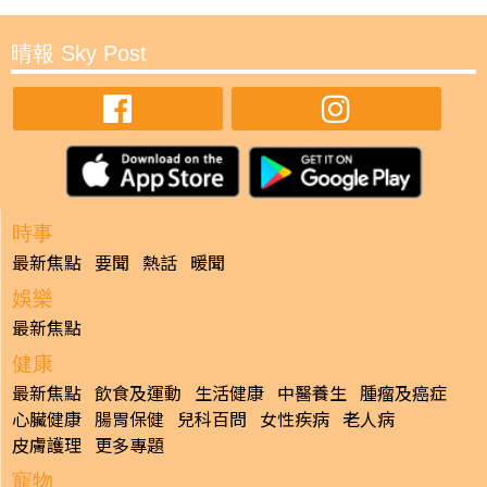
晴報 Sky Post
時事
最新焦點
要聞
熱話
暖聞
娛樂
最新焦點
健康
最新焦點
飲食及運動
生活健康
中醫養生
腫瘤及癌症
心臟健康
腸胃保健
兒科百問
女性疾病
老人病
皮膚護理
更多專題
寵物