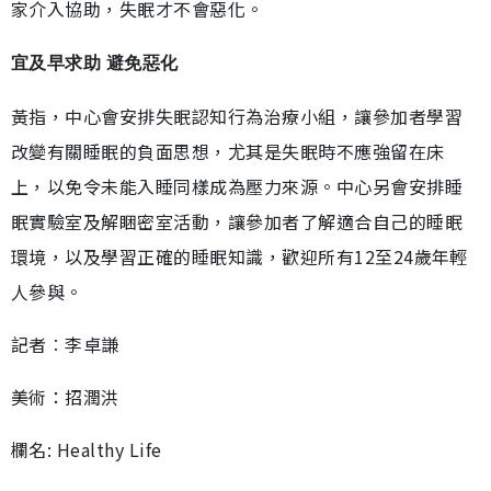
家介入協助，失眠才不會惡化。
宜及早求助 避免惡化
黃指，中心會安排失眠認知行為治療小組，讓參加者學習
改變有關睡眠的負面思想，尤其是失眠時不應強留在床
上，以免令未能入睡同樣成為壓力來源。中心另會安排睡
眠實驗室及解睏密室活動，讓參加者了解適合自己的睡眠
環境，以及學習正確的睡眠知識，歡迎所有12至24歲年輕
人參與。
記者︰李卓謙
美術：招潤洪
欄名: Healthy Life