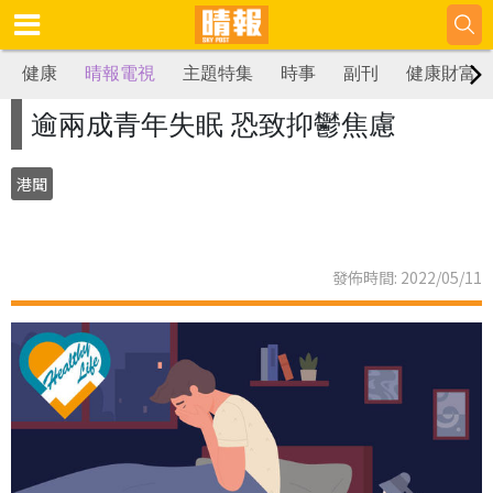
健康
晴報電視
主題特集
時事
副刊
健康財富
逾兩成青年失眠 恐致抑鬱焦慮
港聞
發佈時間: 2022/05/11