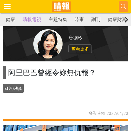
健康
晴報電視
主題特集
時事
副刊
健康財富
唐德玲
查看更多
阿里巴巴曾經令妳無仇報？
財經/地產
發佈時間: 2022/04/20