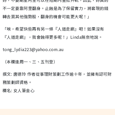
妳，不要期望阿里可以在短期內重拾升軌，因此，妳真的
不一定要靠阿里翻身。止蝕是為了保留實力，將套現的錢
轉去買其他強勢股，翻身的機會可能更大呢！」
「唉，希望快些再有另一條『人道走廊』吧！如果沒有
『人道走廊』，我會蝕得更多呢！」Linda無奈地說。
tong_lydia223@yahoo.com.au
（本欄逢周一、三、五刊登）
撰文: 唐德玲 作者從事理財策劃工作逾十年，並擁有認可財
務策劃師資格。
欄名: 女人筆金心