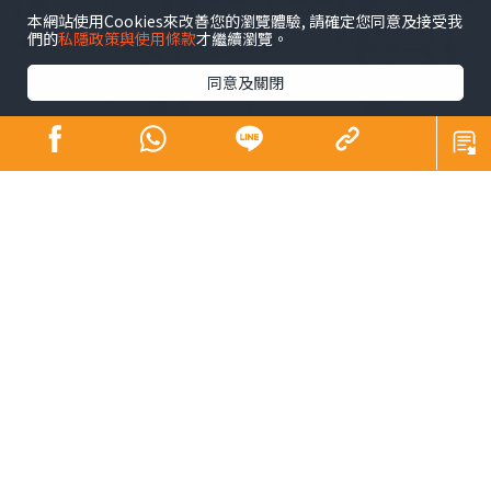
本網站使用Cookies來改善您的瀏覽體驗, 請確定您同意及接受我
們的
私隱政策與使用條款
才繼續瀏覽。
同意及關閉
姊妹們，今日是《晴報》印刷版最後一天和讀者見面，也
代表本欄也去到最後一篇文章了。
一晃眼，原來我在本欄和大家談「心」，已經11年零一個
星期了，第一篇《女人筆金心》是在2012年9月6日出版
的。這個專欄之所以稱為「女人筆金心」，背後確實因為
有點「不甘心」。
新一代女性 撑起半邊天
我相信，我們這一代的女性，正是基於很多「不甘心」，