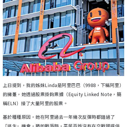
上日提到，我的姊妹Linda是阿里巴巴（9988，下稱阿里）
的擁躉，她透過股票掛鈎票據（Equity Linked Note，簡
稱ELN）接了大量阿里的股票。
基於種種原因，她在阿里過去一年幾次反彈時都錯過了
「逃生」機會，猶如戰爭時，平民百姓沒有在交戰國提供