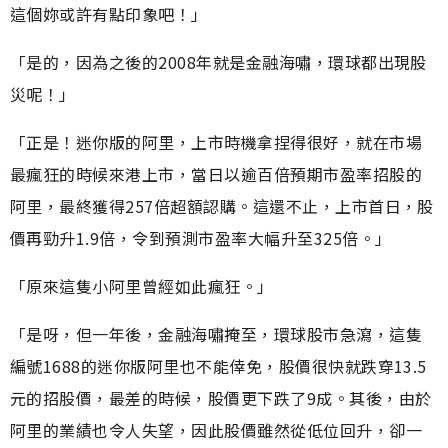
這個妳或許有點印象吧！」
「是的，因為之後的2008年就是金融海嘯，環球都出現股
災呢！」
「正是！迷你版的阿里，上市時機拿捏得很好，就在市場
最瘋狂的時候來港上市，當日以逾百倍預期市盈率招股的
阿里，最終獲得257倍超額認購。這還不止，上市首日，股
價再勁升1.9倍，令到預測市盈率大幅升至325倍。」
「原來這隻小阿里曾經如此瘋狂。」
「是呀，但一年後，金融海嘯掩至，環球股市急瀉，這隻
編號1688的迷你版阿里也不能倖免，股價很快就跌穿13.5
元的招股價，最差的時候，股價更下跌了9成。其後，由於
阿里的業績也令人失望，因此股價雖然從低位回升，卻一