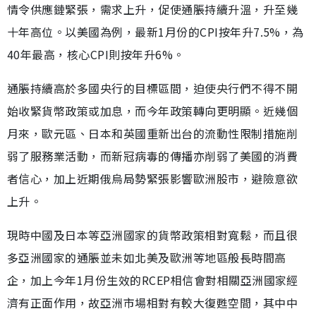
情令供應鏈緊張，需求上升，促使通脹持續升溫，升至幾
十年高位。以美國為例，最新1月份的CPI按年升7.5%，為
40年最高，核心CPI則按年升6%。
通脹持續高於多國央行的目標區間，迫使央行們不得不開
始收緊貨幣政策或加息，而今年政策轉向更明顯。近幾個
月來，歐元區、日本和英國重新出台的流動性限制措施削
弱了服務業活動，而新冠病毒的傳播亦削弱了美國的消費
者信心，加上近期俄烏局勢緊張影響歐洲股市，避險意欲
上升。
現時中國及日本等亞洲國家的貨幣政策相對寬鬆，而且很
多亞洲國家的通脹並未如北美及歐洲等地區般長時間高
企，加上今年1月份生效的RCEP相信會對相關亞洲國家經
濟有正面作用，故亞洲市場相對有較大復甦空間，其中中