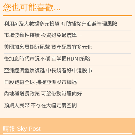
您也可能喜歡...
利用AI及大數據多元投資 有助捕捉升浪兼管理風險
市場波動性持續 投資避免過度單一
美國加息周期近尾聲 資產配置宜多元化
後加息時代市況不穩 宜掌握HDMI策略
亞洲經濟繼續復甦 中長綫看好中港股市
日股跑贏全球 捕捉亞洲股市機遇
內地穩增長政策 可望帶動港股向好
預期人民幣 不存在大幅走弱空間
晴報 Sky Post