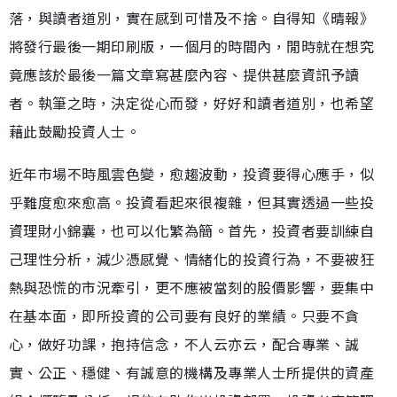
落，與讀者道別，實在感到可惜及不捨。自得知《晴報》
將發行最後一期印刷版，一個月的時間內，閒時就在想究
竟應該於最後一篇文章寫甚麼內容、提供甚麼資訊予讀
者。執筆之時，決定從心而發，好好和讀者道別，也希望
藉此鼓勵投資人士。
近年市場不時風雲色變，愈趨波動，投資要得心應手，似
乎難度愈來愈高。投資看起來很複雜，但其實透過一些投
資理財小錦囊，也可以化繁為簡。首先，投資者要訓練自
己理性分析，減少憑感覺、情緒化的投資行為，不要被狂
熱與恐慌的市況牽引，更不應被當刻的股價影響，要集中
在基本面，即所投資的公司要有良好的業績。只要不貪
心，做好功課，抱持信念，不人云亦云，配合專業、誠
實、公正、穩健、有誠意的機構及專業人士所提供的資產