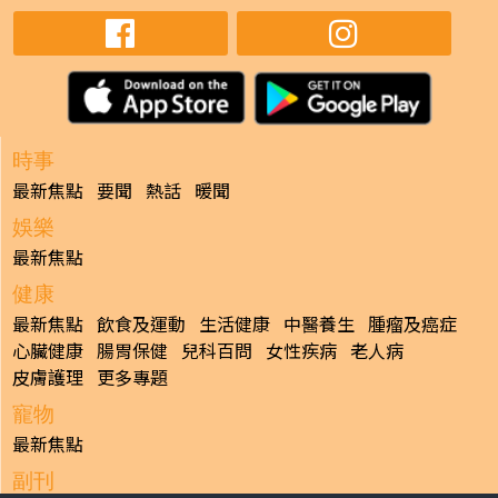
時事
最新焦點
要聞
熱話
暖聞
娛樂
最新焦點
健康
最新焦點
飲食及運動
生活健康
中醫養生
腫瘤及癌症
心臟健康
腸胃保健
兒科百問
女性疾病
老人病
皮膚護理
更多專題
寵物
最新焦點
副刊