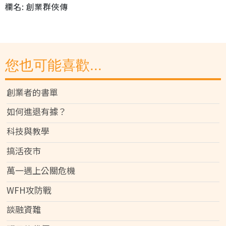
欄名: 創業群俠傳
您也可能喜歡...
創業者的書單
如何進退有據？
科技與教學
搞活夜市
萬一遇上公關危機
WFH攻防戰
談融資難