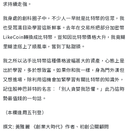
求持續走強。
我身處的創科圈子中，不少人一早就是比特幣的信眾，我
也受耳濡目染學習這新鮮事。去年在交易所把部分加密幣
LikeCoin轉換成比特幣，豈知因比特幣價格大升，我竟糊
里糊塗搭上了順風車，嘗到丁點甜頭。
我之所以沾手比特幣這種價格波幅甚大的資產，心態上是
出於學習，多於想致富。如果你和我一樣，身為門外漢但
又想進場，除利用這機會加緊學習有關比特幣的知識外，
記住股神巴菲特的名言︰「別人貪婪我恐懼。」此乃這時
勢最值錢的一句話。
（本欄逢周五刊登）
撰文: 黃雅麗 《創業大時代》作者、初創公關顧問