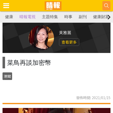
健康
晴報電視
主題特集
時事
副刊
健康財富
黃雅麗
查看更多
菜鳥再談加密幣
港聞
發佈時間: 2021/01/15