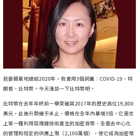
若要簡單地總結2020年，我會用3個詞彙︰COVID-19、特
朗普、比特幣。今天淺談一下比特幣吧。
比特幣在去年年終前一舉突破其2017年的歷史高位19,800
美元，此後升勢幾乎未止，價格在全年內暴增3倍。它是世
上第一種利用區塊鏈技術產生的加密貨幣，全面去中心化
的管理和恒定的供應上限（2,100萬個），使它成為加密幣