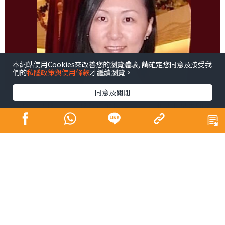
本網站使用Cookies來改善您的瀏覽體驗, 請確定您同意及接受我
們的
私隱政策與使用條款
才繼續瀏覽。
同意及關閉
今天是《晴報》實體報發行的最後一天，也是本欄告別讀
者的一天。既然有緣同路走到盡頭，我想為讀者準備一份
紀念品，不如弄一張「創業者的書單」。
創業者一上場就是自己公司的CEO，沒通過一般上班族必經
的企業晉升階梯，遇到公司發展或人事管理上的難題時，
怎麼辦？不少靠看書自學。Bill Gates、Mark
Zuckerberg、Elon Musk等，都是科技界出了名的「讀書