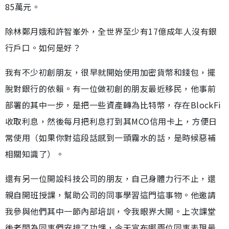
85萬元。
除林鄭月娥和許智峯外，全世界至少有17億成年人沒有銀
行戶口。如何是好？
我有不少初創朋友，很早就開始使用加密貨幣和錢包，擺
脫對銀行的依賴。有一位做初創的朋友最近移民，他事前
部署的其中一步，是把一些資產轉為比特幣，存在BlockFi
收取利息，然後每月把利息打到其MCO信用卡上，方便日
常使用（如果你對這段話感到一頭霧水的話，是時候惡補
相關知識了）。
還有另一位開設科技公司的朋友，自己身體力行不止，還
親自開班授課，幫助公司的同事學習這門這事物。他邀請
我參與他們其中一節內部培訓，令我眼界大開。上次課堂
後老闆為同事們安排了功課，今天宣布哪兩位同事表現最