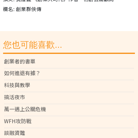
欄名: 創業群俠傳
您也可能喜歡...
創業者的書單
如何進退有據？
科技與教學
搞活夜市
萬一遇上公關危機
WFH攻防戰
談融資難