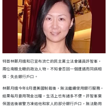
特首林鄭月娥和已宣布流亡的民主黨立法會議員許智峯，
兩位南轅北轍的政治人物，不知會否因一個遭遇而同病相
憐︰失去銀行戶口。
林鄭月娥今年8月遭美國制裁後，無法繼續使用銀行服務，
結果每月要用現金出糧，生活上也有諸多不便。許智峯棄
保潛逃後被警方凍結他和家人的部分銀行戶口，無法動用