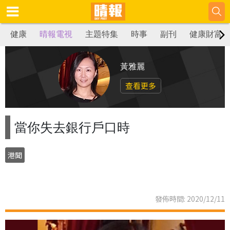
健康
晴報電視
主題特集
時事
副刊
健康財富
黃雅麗
查看更多
當你失去銀行戶口時
港聞
發佈時間: 2020/12/11