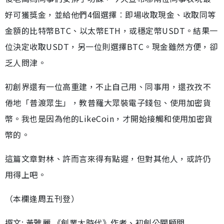
好可獲獎金，並給他們4個選擇︰即場收取現金、收取同等
金額的比特幣BTC、以太幣ETH，或穩定幣USDT。結果一
位決定收取USDT，另一位則選擇BTC。現金雖然方便，卻
乏人問津。
初創界還有一位高重建，不止自己用、同事用，還孜孜不
倦地「普渡眾生」，教普羅大眾裝電子錢包、使用加密貨
幣。我也是因為他的LikeCoin，才開始接觸和使用加密貨
幣的。
這篇文章對林、許而言來得有點遲，但對其他人，或許仍
用得上吧。
（本欄逢周五刊登）
撰文: 黃雅麗 《創業大時代》作者、初創公關顧問