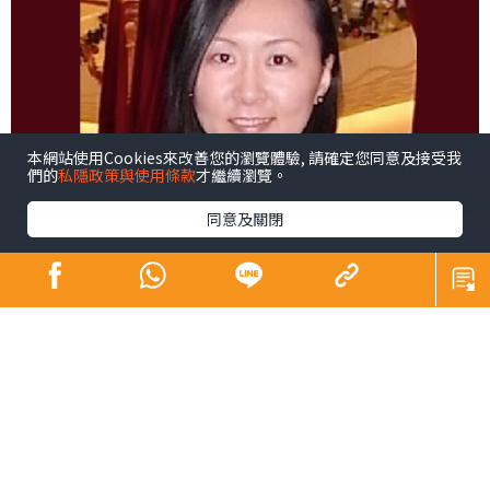
本網站使用Cookies來改善您的瀏覽體驗, 請確定您同意及接受我
們的
私隱政策與使用條款
才繼續瀏覽。
同意及關閉
今天是《晴報》實體報發行的最後一天，也是本欄告別讀
者的一天。既然有緣同路走到盡頭，我想為讀者準備一份
紀念品，不如弄一張「創業者的書單」。
創業者一上場就是自己公司的CEO，沒通過一般上班族必經
的企業晉升階梯，遇到公司發展或人事管理上的難題時，
怎麼辦？不少靠看書自學。Bill Gates、Mark
Zuckerberg、Elon Musk等，都是科技界出了名的「讀書