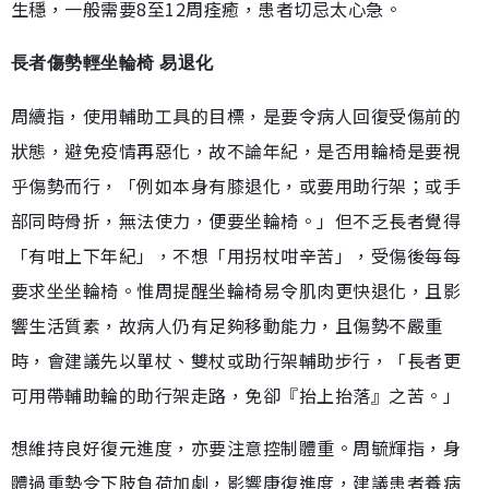
生穩，一般需要8至12周痊癒，患者切忌太心急。
長者傷勢輕坐輪椅 易退化
周續指，使用輔助工具的目標，是要令病人回復受傷前的
狀態，避免疫情再惡化，故不論年紀，是否用輪椅是要視
乎傷勢而行，「例如本身有膝退化，或要用助行架；或手
部同時骨折，無法使力，便要坐輪椅。」但不乏長者覺得
「有咁上下年紀」，不想「用拐杖咁辛苦」，受傷後每每
要求坐坐輪椅。惟周提醒坐輪椅易令肌肉更快退化，且影
響生活質素，故病人仍有足夠移動能力，且傷勢不嚴重
時，會建議先以單杖、雙杖或助行架輔助步行，「長者更
可用帶輔助輪的助行架走路，免卻『抬上抬落』之苦。」
想維持良好復元進度，亦要注意控制體重。周毓輝指，身
體過重勢令下肢負荷加劇，影響康復進度，建議患者養病