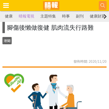
健康
晴報電視
主題特集
時事
副刊
健康財富
腳傷後懶做復健 肌肉流失行路難
港聞
發佈時間: 2020/11/20