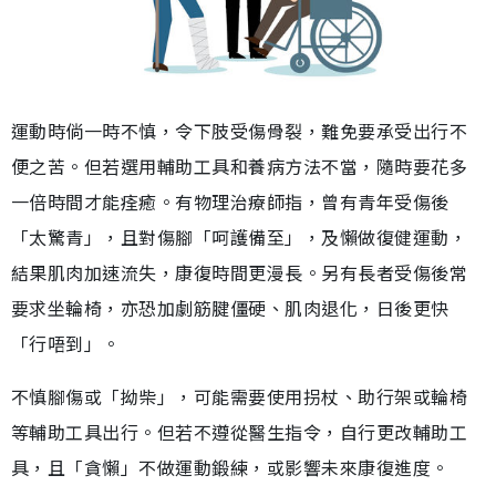
運動時倘一時不慎，令下肢受傷骨裂，難免要承受出行不
便之苦。但若選用輔助工具和養病方法不當，隨時要花多
一倍時間才能痊癒。有物理治療師指，曾有青年受傷後
「太驚青」，且對傷腳「呵護備至」，及懶做復健運動，
結果肌肉加速流失，康復時間更漫長。另有長者受傷後常
要求坐輪椅，亦恐加劇筋腱僵硬、肌肉退化，日後更快
「行唔到」。
不慎腳傷或「拗柴」，可能需要使用拐杖、助行架或輪椅
等輔助工具出行。但若不遵從醫生指令，自行更改輔助工
具，且「貪懶」不做運動鍛練，或影響未來康復進度。