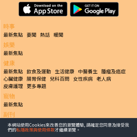
時事
最新焦點
要聞
熱話
暖聞
娛樂
最新焦點
健康
最新焦點
飲食及運動
生活健康
中醫養生
腫瘤及癌症
心臟健康
腸胃保健
兒科百問
女性疾病
老人病
皮膚護理
更多專題
寵物
最新焦點
副刊
最新焦點
本網站使用Cookies來改善您的瀏覽體驗, 請確定您同意及接受我
們的
私隱政策與使用條款
才繼續瀏覽。
日報