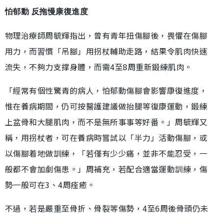
怕郁動 反拖慢康復進度
物理治療師周毓輝指出，曾有青年扭傷腳後，畏懼在傷腳
用力，而習慣「吊腳」用拐杖輔助走路，結果令肌肉快速
流失，不夠力支撑身體，而需4至8周重新鍛練肌肉。
「經常有個性驚青的病人，怕郁動傷腳會影響康復進度，
惟在養病期間，仍可按醫護建議做抬腿等復康運動，鍛練
上盆骨和大腿肌肉，而不是無所事事等好番。」周毓輝又
稱，用拐杖者，可在養病時嘗試以「半力」活動傷腳，或
以傷腳着地做訓練，「若僅有少少痛，並非不能忍受，一
般都不會加劇傷患。」周補充，若配合適當運動訓練，傷
勢一般可在3、4周痊癒。
不過，若是嚴重至骨折、骨裂等傷勢，4至6周後骨頭仍未