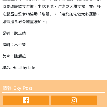
時要改變飲食習慣，少吃肥膩、油炸或太甜食物，亦可多
吃豐蛋白質食物協助「增肌」，「始終無法做太多運動，
如常進食必令體重增加。」
記者︰脫芷晴
編輯：林子豐
美術：陳超雄
欄名: Healthy Life
晴報 Sky Post