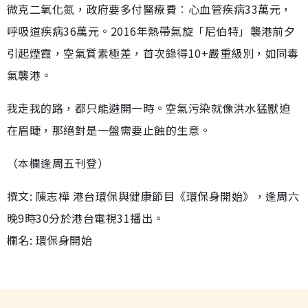
微克二氧化氮，政府要多付醫療費︰心血管疾病33萬元，
呼吸道疾病36萬元。2016年熱帶氣旋「尼伯特」襲港前夕
引起煙霞，空氣質素極差，首次錄得10+嚴重級別，如同毒
氣襲港。
我走我的路，都只能避開一時。空氣污染就像洪水猛獸迫
在眉睫，那絕對是一盤需要止蝕的生意。
（本欄逢周五刊登）
撰文: 陳志樺 港台環保與健康節目《環保身開始》，逢周六
晚9時30分於港台電視31播出。
欄名: 環保身開始