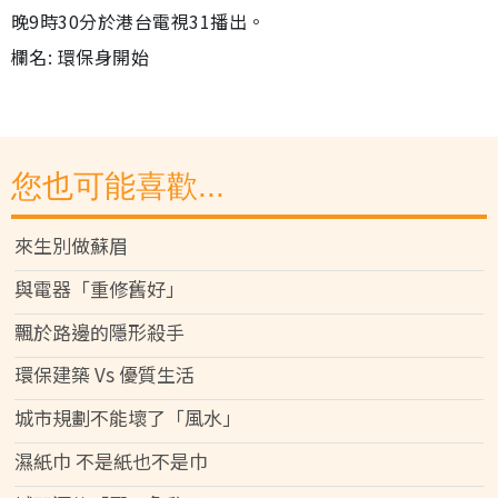
晚9時30分於港台電視31播出。
欄名: 環保身開始
您也可能喜歡...
來生別做蘇眉
與電器「重修舊好」
飄於路邊的隱形殺手
環保建築 Vs 優質生活
城市規劃不能壞了「風水」
濕紙巾 不是紙也不是巾