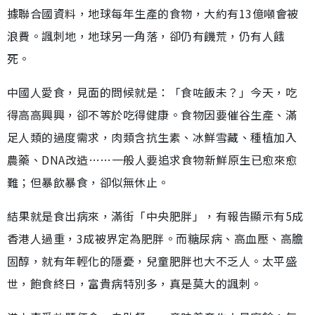
據聯合國資料，地球每年生產的食物，大約有13億噸會被
浪費。諷刺地，地球另一角落，卻仍有饑荒，仍有人餓
死。
中國人愛食，見面的問候就是：「食咗飯未？」今天，吃
得高高興興，卻不等於吃得健康。食物因要催谷生產、滿
足人類的過度需求，肉類含抗生素、冰鮮雪藏、種植加入
農藥、DNA改造……一般人要追求食物新鮮原生已愈來愈
難；但暴飲暴食，卻似無休止。
結果就是食出病來，滿街「中央肥胖」，有報告顯示有5成
香港人過重，3成被界定為肥胖。而糖尿病、高血壓、高膽
固醇，就有年輕化的隱憂，兒童肥胖也大不乏人。太平盛
世，飽食終日，富貴病特別多，真是莫大的諷刺。