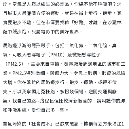
煙。空氣是人賴以維生的必需品，你總不能不呼吸吧？況
且城市人最廉價方便的運動，就是在街上步行、跑步。其
實要跑步不難，但在市區要找條「好路」才難。在沙灘林
蔭中緩步跑，只屬電影中的美好世界。
馬路邊浮游的隱形殺手，包括二氧化氮、二氧化硫、臭
氧、可吸入懸浮粒子（PM10）及微細懸浮粒子
（PM2.5），主要來自車輛、發電廠及周邊地區的城市和工
業。PM2.5特別微細，殺傷力大，令患上肺病、肺癌的風險
大增。你在繁忙的馬路邊步行、跑步、運動，或得不償
失。所以我寧願走冤枉路，多拐幾個彎，避開交通與廢
氣，找自己的路--路程長但比較清新愜意的。請呵護你的肺
和呼吸系統，愛你自己多一些。
空氣污染的「社會成本」已愈來愈高。據稱每立方米增加1