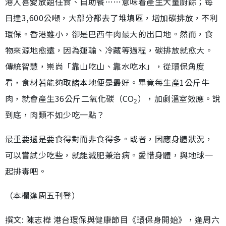
港人喜愛放題任食、自助餐……意味着產生大量廚餘；每
日達3,600公噸，大部分都去了堆填區，增加碳排放，不利
環保。香港雖小，卻是巴西牛肉最大的出口地。然而，食
物來源地愈遠，因為運輸、冷藏等過程，碳排放就愈大。
傳統智慧，崇尚「靠山吃山、靠水吃水」，從環保角度
看，食材若能夠取諸本地便是最好。畢竟每生產1公斤牛
肉，就會產生36公斤二氧化碳（CO
），加劇溫室效應。說
2
到底，肉類不如少吃一點？
最重要還是要食得對而非食得多。或者，因應身體狀況，
可以嘗試少吃些，就能減肥兼治病。愛惜身體，與地球一
起排毒吧。
（本欄逢周五刊登）
撰文: 陳志樺 港台環保與健康節目《環保身開始》，逢周六