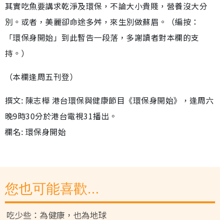
其實吃魚要講求乾淨及環保，不論大小貴賤，營養沒大分
別。或者，美麗卻命途多舛，來生別做蘇眉。（編按：
「環保身開始」到此暫告一段落，多謝讀者對本欄的支
持。）
（本欄逢周五刊登）
撰文: 陳志樺 港台環保與健康節目《環保身開始》，逢周六
晚9時30分於港台電視31播出。
欄名: 環保身開始
您也可能喜歡...
吃少些：為健康，也為地球