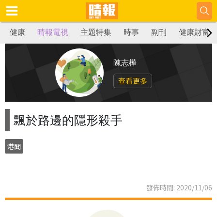
健康
晴報電視
主題特集
時事
副刊
健康財富
陳志樺
查看更多
飄於路邊的隱形殺手
港聞
發佈時間: 2020/11/06