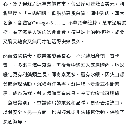
心下鑊？但蘇眉近年有價有市，每公斤可達幾百美元，利
潤豐厚。「白肉細嫩、低脂肪高蛋白質、海中雞肉、四大
名魚、含豐富Omega-3……」不斷抬舉追捧，惹來過度捕
撈，為了滿足人類的濫食貪食。這星球上的動植物，或要
又醜又難食又無用才能活得安樂長久。
然而造物精奇，愈美麗愈要當心。不少蘇眉身懷「雪卡
毒」，多來自海中藻類，再從食物鏈進入蘇眉體內，地球
暖化更有利藻類生長，即毒素更多。還有水銀，因火山爆
發或燒煤活動，沉積海洋為害。蘇眉吃下毒素並不斷累
積，成為海鮮，對人類健康有威脅。今天食家或可透過
「魚臉識別」，查證蘇眉的來源和品種，是否合法進口，
以保安全。另一方面，也間接減少非法捕撈活動，保護了
瀕危海魚。