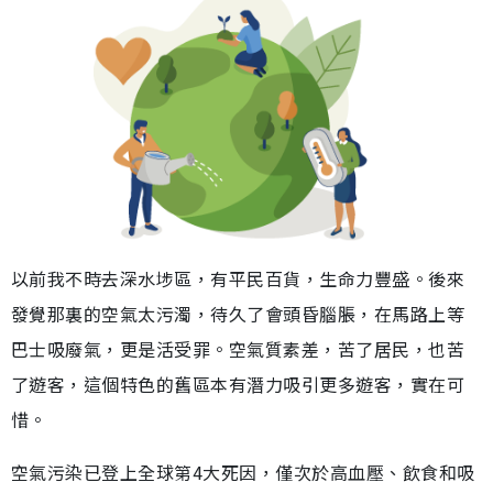
以前我不時去深水埗區，有平民百貨，生命力豐盛。後來
發覺那裏的空氣太污濁，待久了會頭昏腦脹，在馬路上等
巴士吸廢氣，更是活受罪。空氣質素差，苦了居民，也苦
了遊客，這個特色的舊區本有潛力吸引更多遊客，實在可
惜。
空氣污染已登上全球第4大死因，僅次於高血壓、飲食和吸