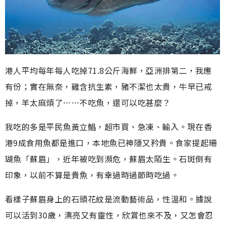
港人平均每年每人吃掉71.8公斤海鮮，亞洲排第二，我應
有份；實在無奈，雞含抗生素，豬不潔也太貴，牛早已戒
掉，羊太麻煩了……不吃魚，還可以吃甚麼？
我吃的多是平民魚黃立鯧，超市買、急凍、輸入。現在香
港9成食用魚都是進口，本地魚已神隱又矜貴。食家提起珊
瑚魚「蘇眉」，近年被吃到瀕危，蘇眉太陌生。石斑倒有
印象，以前不算是貴魚，有幸過時過節時吃過。
看樣子蘇眉身上的石頭花紋是流動藝術品，性溫和。據說
可以活到30歲，漂亮又有靈性，欣賞也來不及，又怎會忍