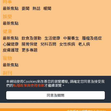
時事
最新焦點
要聞
熱話
暖聞
娛樂
最新焦點
健康
最新焦點
飲食及運動
生活健康
中醫養生
腫瘤及癌症
心臟健康
腸胃保健
兒科百問
女性疾病
老人病
皮膚護理
更多專題
寵物
最新焦點
副刊
最新焦點
本網站使用Cookies來改善您的瀏覽體驗, 請確定您同意及接受我
們的
私隱政策與使用條款
才繼續瀏覽。
日報
揭頁版
港聞
財經/地產
中國/國際
娛樂
Healthy Life
同意及關閉
生活副刊
親子/教育
體育
專題/人物
昔日晴報