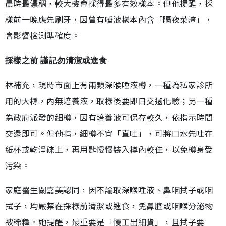
晨時最濃稠，較大機會採得最多有效樣本。但他提醒，採
樣前一晚應先刷牙，因曾有唾液樣本內含「隔夜菜渣」，
會影響檢測準確度。
採樣之前 謹記勿清潔或進食
林補充，現時市面上有兩類深喉唾液樽，一種為私家診所
用的大樽，內無培養液，取樣後要即日交還化驗；另一種
為政府派發的細樽，因有培養液可保存較久，依指示時間
交還即可。但他指，細樽不宜「直吐」，可將口水先吐在
紙杯或乾淨碟上，再用匙慢慢裝入樽內較佳，以免樽身受
污染。
家庭醫生關嘉美認同，因不論取深喉唾液、鼻咽拭子或咽
拭子，均嚴禁在採樣前清潔或進食，免鼻腔或咽喉分泌物
被稀釋。她提醒，最重要是「慢工出細貨」，且拭子要