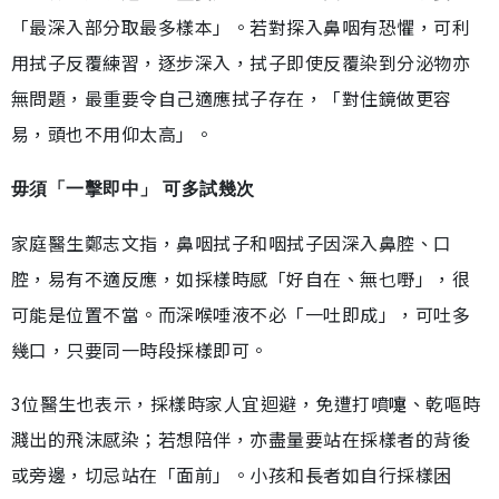
「最深入部分取最多樣本」。若對探入鼻咽有恐懼，可利
用拭子反覆練習，逐步深入，拭子即使反覆染到分泌物亦
無問題，最重要令自己適應拭子存在，「對住鏡做更容
易，頭也不用仰太高」。
毋須「一擊即中」 可多試幾次
家庭醫生鄭志文指，鼻咽拭子和咽拭子因深入鼻腔、口
腔，易有不適反應，如採樣時感「好自在、無乜嘢」，很
可能是位置不當。而深喉唾液不必「一吐即成」，可吐多
幾口，只要同一時段採樣即可。
3位醫生也表示，採樣時家人宜迴避，免遭打噴嚏、乾嘔時
濺出的飛沫感染；若想陪伴，亦盡量要站在採樣者的背後
或旁邊，切忌站在「面前」。小孩和長者如自行採樣困