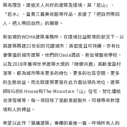
築為理念，建造天人共好的建築及環境，其「若山」、
「若水」、富貴三義美術館等作品，表達了「把自然帶回
人，把人帶回自然」的願景。
新加坡的WOHA建築事務所，在環境日益敗壞的狀況下，以
其建築再建21世紀的花園城市：高密度且可持續，亦有社
會價值的城市建築。他們的Oasia酒店、新加坡藝術學校，
以及2018年獲得世界建築大獎的「綠銀共居」高齡垂直村
落等，都為城市帶來更多的綠化、更多的社區空間、更多
的生態效益。而北歐建築更是在此方面佔領先地位，建築
師BIG的8 House和The Mountain「山」住宅、焚化爐結
合滑雪場等，每一項目除了是創意超脫外，同樣帶來對環
境和人的裨益。
希望以此作「筆講建築」專欄的最後一篇，呼喚所有人的