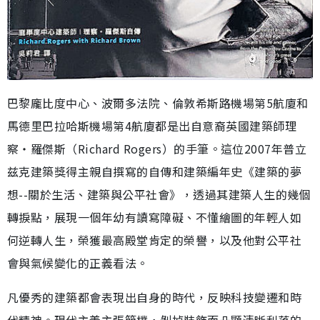
巴黎龐比度中心、波爾多法院、倫敦希斯路機場第5航廈和
馬德里巴拉哈斯機場第4航廈都是出自意裔英國建築師理
察‧羅傑斯（Richard Rogers）的手筆。這位2007年普立
兹克建築獎得主親自撰寫的自傳和建築編年史《建築的夢
想--關於生活、建築與公平社會》，透過其建築人生的幾個
轉捩點，展現一個年幼有讀寫障礙、不懂繪圖的年輕人如
何逆轉人生，榮獲最高殿堂肯定的榮譽，以及他對公平社
會與氣候變化的正義看法。
凡優秀的建築都會表現出自身的時代，反映科技變遷和時
代精神。現代主義主張簡樸，剝掉裝飾而凸顯清晰利落的