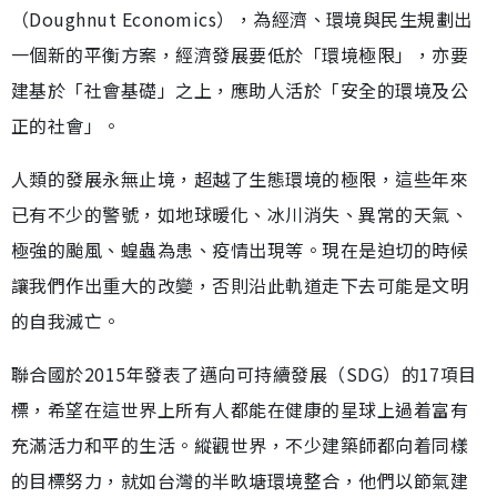
（Doughnut Economics），為經濟、環境與民生規劃出
一個新的平衡方案，經濟發展要低於「環境極限」，亦要
建基於「社會基礎」之上，應助人活於「安全的環境及公
正的社會」。
人類的發展永無止境，超越了生態環境的極限，這些年來
已有不少的警號，如地球暖化、冰川消失、異常的天氣、
極強的颱風、蝗蟲為患、疫情出現等。現在是迫切的時候
讓我們作出重大的改變，否則沿此軌道走下去可能是文明
的自我滅亡。
聯合國於2015年發表了邁向可持續發展（SDG）的17項目
標，希望在這世界上所有人都能在健康的星球上過着富有
充滿活力和平的生活。縱觀世界，不少建築師都向着同樣
的目標努力，就如台灣的半畂塘環境整合，他們以節氣建