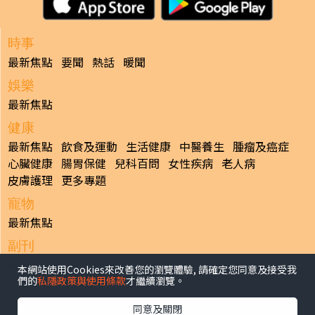
時事
最新焦點
要聞
熱話
暖聞
娛樂
最新焦點
健康
最新焦點
飲食及運動
生活健康
中醫養生
腫瘤及癌症
心臟健康
腸胃保健
兒科百問
女性疾病
老人病
皮膚護理
更多專題
寵物
最新焦點
副刊
最新焦點
本網站使用Cookies來改善您的瀏覽體驗, 請確定您同意及接受我
們的
私隱政策與使用條款
才繼續瀏覽。
日報
揭頁版
港聞
財經/地產
中國/國際
娛樂
Healthy Life
同意及關閉