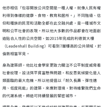
他亦相信「包容開放公共空間是一種人權，就像人民有權
利得到像樣的健康、食物、教育和居所。」不同階級、信
仰和種族的民眾和活動全都在此交融共處，是一種城市文
明和公平社會的表現。所以他大多數的作品都會在地面創
造貼合人性的公共空間，如2015年完成的利德賀大樓
（Leadenhall Building）可看到7層樓高的公共領域，於
倫敦相當罕見。
身為建築師，他比社會學家更致力關注不公平制度威脅着
社會紋理，設法弭平貧富懸殊問題，和反思氣候變化是人
類面臨的最大危機。所以他提倡以「耐久長壽、彈性適
用、低度耗能」的建築，來應對環境，對待維繫我們生命
的代謝系統，締造可持續發展的緊密城市。
讀畢全書，發覺可以不當成純粹談建築的書，反而關乎如