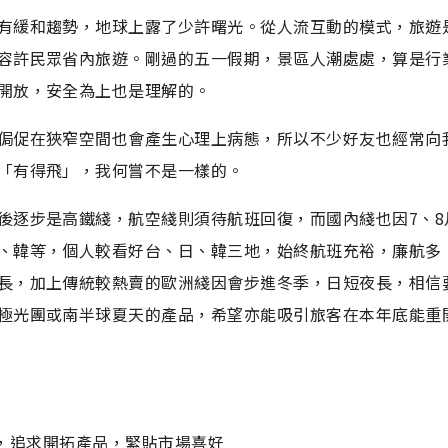
有緩和趨勢，地球上露了少許曙光。從人流互動的模式，旅遊
容許民眾省內旅遊。剛過的五一假期，景區人潮處處，算是行
開放，安全為上也是理解的。
侷促在狹窄空間也會產生心理上病態，所以不少好友也經常向
「有得飛」，我何嘗不是一樣的。
後逐步是高鐵綫，航空綫則須待航班回復，而國內綫也因7、8
、韓等，個人較看好台、日、韓三地，始終航班充裕，廉航多
長，加上傳統較熱賣的歐洲綫因會步進冬季，日短夜長，相信
極光團或南半球夏天的產品，希望亦能吸引旅客在本年底能重
業者，追求開拓產品，緊貼市場喜好