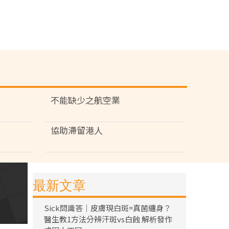
不能缺少之航空業
協助滯留港人
最新文章
Sick問識答｜皮膚現白斑=真菌纏身？
醫生教1方法分辨汗斑vs白蝕 解析發作