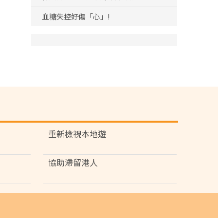
血糖失控好傷「心」!
重新檢視本地遊
協助滯留港人