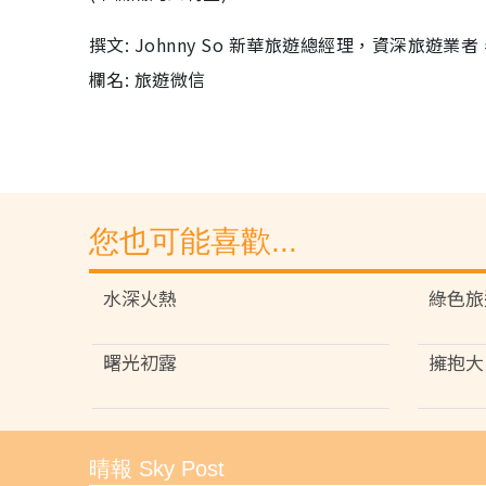
撰文: Johnny So 新華旅遊總經理，資深旅遊
欄名: 旅遊微信
您也可能喜歡...
水深火熱
綠色旅
曙光初露
擁抱大
晴報 Sky Post