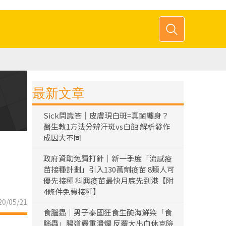
最新文章
Sick問識答｜皮膚現白斑=真菌纏身？
醫生教1方法分辨汗斑vs白蝕 解析發作
成因大不同
政府資助免費打針｜新一季度「流感疫
苗接種計劃」引入130萬劑疫苗 8類人可
優先接種 科興疫苗最快月底先到港【附
4條件免費接種】
0/05/21
食腦蟲｜男子泰國狂食生醃海鮮染「食
腦蟲」腸道嚴重潰爛 反覆大出血休克險