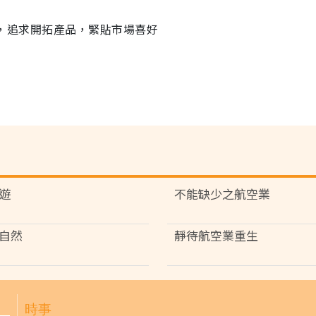
業者，追求開拓產品，緊貼市場喜好
遊
不能缺少之航空業
自然
靜待航空業重生
時事