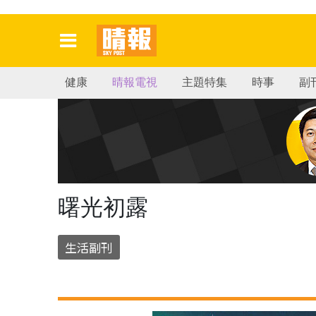
健康
晴報電視
主題特集
時事
副
曙光初露
生活副刊