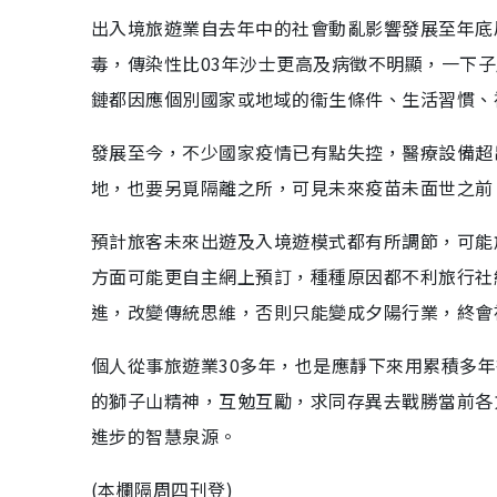
出入境旅遊業自去年中的社會動亂影響發展至年底
毒，傳染性比03年沙士更高及病徵不明顯，一下
鏈都因應個別國家或地域的衞生條件、生活習慣、
發展至今，不少國家疫情已有點失控，醫療設備超
地，也要另覓隔離之所，可見未來疫苗未面世之前
預計旅客未來出遊及入境遊模式都有所調節，可能
方面可能更自主網上預訂，種種原因都不利旅行社
進，改變傳統思維，否則只能變成夕陽行業，終會
個人從事旅遊業30多年，也是應靜下來用累積多
的獅子山精神，互勉互勵，求同存異去戰勝當前各
進步的智慧泉源。
(本欄隔周四刊登)