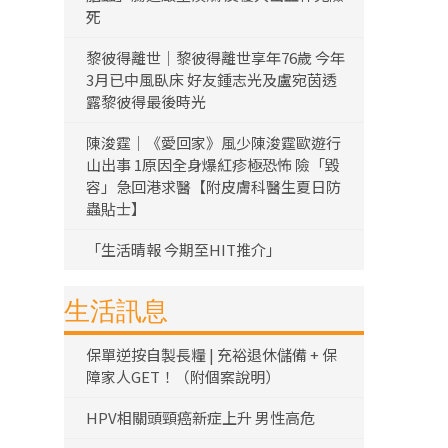
死
黎彼得離世｜黎彼得離世享年76歲 今年
3月已中風臥床 好友鍾志光及盧宛茵透
露黎彼得最後時光
陳浚霆｜《愛回家》風少陳浚霆歐遊行
山出事 1原因全身爆紅疹極恐怖 險「毀
容」急回港求醫【附皮膚科醫生夏日防
蟲貼士】
「生活晴報 今期至HIT推介」
生活訊息
保單逆按自製長糧 | 充裕退休儲備 + 保
障家人GET！（附個案說明）
HPV相關頭頸癌新症上升 男性高危