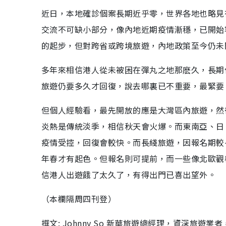
近日，本地確診個案長期近乎零，世界各地也略見
交流不可缺小部分，像內地近期疫情漸穩，已開始
的起步，但對跨省或跨境旅遊，內地政策至今仍未
多年來相信港人從未被困在彈丸之地那麽久，長期
旅遊仍要多久才回復，說去哪裏已不重要，最緊要
但個人經驗看，最先開放的應是大灣區內旅遊，然
炎熱是傳統淡季，相信秋天會火爆。而東南亞、日
疫情受控，回復會較快。而長綫旅遊，因報名期較
年春才有起色。但報名則可提前，而一些像北歐觀
信港人出遊餓了太久了，有得出門已喜出望外。
（本欄隔周四刊登）
撰文: Johnny So 新華旅遊總經理，資深旅遊