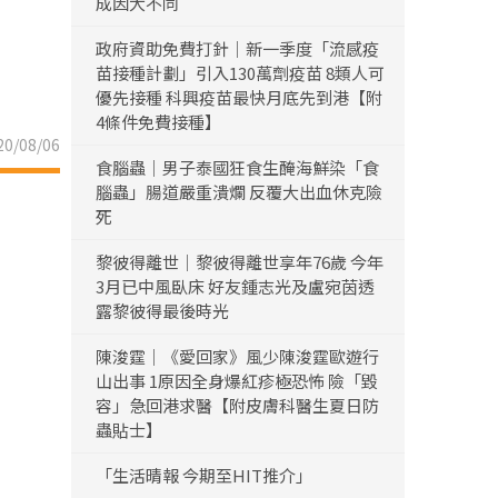
成因大不同
政府資助免費打針｜新一季度「流感疫
苗接種計劃」引入130萬劑疫苗 8類人可
優先接種 科興疫苗最快月底先到港【附
4條件免費接種】
0/08/06
食腦蟲｜男子泰國狂食生醃海鮮染「食
腦蟲」腸道嚴重潰爛 反覆大出血休克險
死
黎彼得離世｜黎彼得離世享年76歲 今年
3月已中風臥床 好友鍾志光及盧宛茵透
露黎彼得最後時光
陳浚霆｜《愛回家》風少陳浚霆歐遊行
山出事 1原因全身爆紅疹極恐怖 險「毀
容」急回港求醫【附皮膚科醫生夏日防
蟲貼士】
「生活晴報 今期至HIT推介」