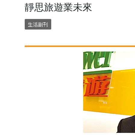
靜思旅遊業未來
生活副刊