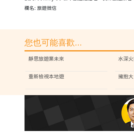
欄名: 旅遊微信
您也可能喜歡...
靜思旅遊業未來
水深火
重新檢視本地遊
擁抱大