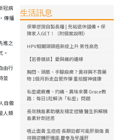
新冠病
生活訊息
，傳播
保單逆按自製長糧 | 充裕退休儲備 + 保
障家人GET！（附個案說明）
先進之
HPV相關頭頸癌新症上升 男性高危
式。
【若善健談】愛與痛的邊緣
自由行
胸悶、頭脹、手腳麻痺？黃祥興不靠藥
時並
物 1個月拆走血管炸彈 重拾醒神健康
私密處痕癢、灼痛、異味來襲 Grace教
路：每日1粒解決「私密」問題
人自傲
長效胰島素助糖友穩定控糖 醫生拆解胰
是人類
島素針劑迷思
唔止面黃 生痘痘 長期攰都可能肝損傷 黃
祥興逆轉肝機能 慶幸及早護肝