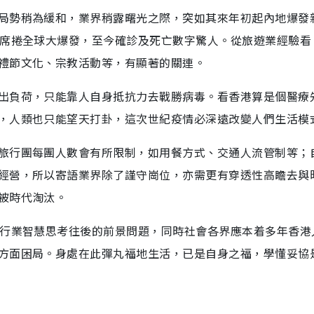
局勢稍為緩和，業界稍露曙光之際，突如其來年初起內地爆發
子席捲全球大爆發，至今確診及死亡數字驚人。從旅遊業經驗看
禮節文化、宗教活動等，有顯著的關連。
出負荷，只能靠人自身抵抗力去戰勝病毒。看香港算是個醫療
，人類也只能望天打卦，這次世紀疫情必深遠改變人們生活模
旅行團每團人數會有所限制，如用餐方式、交通人流管制等；
經營，所以寄語業界除了謹守崗位，亦需更有穿透性高瞻去與
被時代淘汰。
年行業智慧思考往後的前景問題，同時社會各界應本着多年香港
方面困局。身處在此彈丸福地生活，已是自身之福，學懂妥協