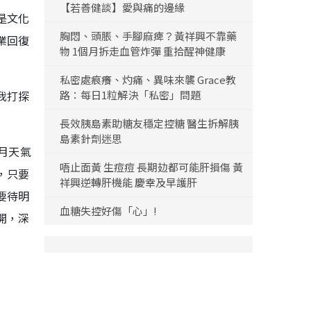
【若善健談】愛與痛的邊緣
是文化
胸悶、頭脹、手腳麻痺？黃祥興不靠藥
業回復
物 1個月拆走血管炸彈 重拾醒神健康
私密處痕癢、灼痛、異味來襲 Grace教
我打探
路：每日1粒解決「私密」問題
長效胰島素助糖友穩定控糖 醫生拆解胰
島素針劑迷思
月天氣
唔止面黃 生痘痘 長期攰都可能肝損傷 黃
，只要
祥興逆轉肝機能 慶幸及早護肝
要待明
血糖失控好傷「心」!
開，深