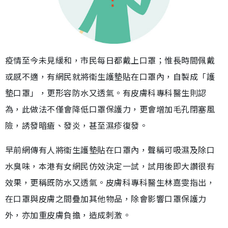
疫情至今未見緩和，市民每日都戴上口罩；惟長時間佩戴
或感不適，有網民就將衞生護墊貼在口罩內，自製成「護
墊口罩」，更形容防水又透氣。有皮膚科專科醫生則認
為，此做法不僅會降低口罩保護力，更會增加毛孔閉塞風
險，誘發暗瘡、發炎，甚至濕疹復發。
早前網傳有人將衞生護墊貼在口罩內，聲稱可吸濕及除口
水臭味，本港有女網民仿效決定一試，試用後即大讚很有
效果，更稱既防水又透氣。皮膚科專科醫生林嘉雯指出，
在口罩與皮膚之間疊加其他物品，除會影響口罩保護力
外，亦加重皮膚負擔，造成刺激。