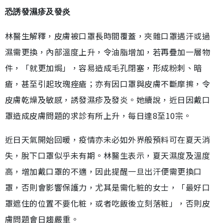
恐誘發濕疹及發炎
林醫生解釋，皮膚被口罩長時間覆蓋，夾雜口罩遇汗或過
濕需更換，內部溫度上升，令油脂增加，若再疊加一層物
件，「就更加焗」，容易造成毛孔閉塞，形成粉刺、暗
瘡，甚至引起玫瑰痤瘡；亦有因口罩與皮膚不斷摩擦，令
皮膚乾燥及敏感，誘發濕疹及發炎。她續說，近日因戴口
罩造成皮膚問題的求診有所上升，每日達8至10宗。
近日天氣開始回暖，疫情亦未必如外界般預料可在夏天消
失，脫下口罩似乎未有期。林醫生表示，夏天濕度及溫度
高，增加戴口罩的不適，因此提醒一旦出汗便需更換口
罩，否則會影響保護力，尤其是需化粧的女士，「最好口
罩遮住的位置不要化粧，或者吃飯後立刻落粧」，否則皮
膚問題會日趨嚴重。