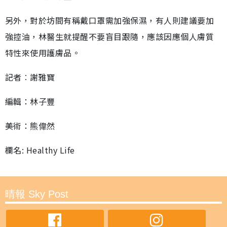
另外，對於坊間有稱戴口罩需加強保濕，有人則建議要加
強控油，林醫生就提醒不要盲目跟隨，應該因應個人膚質
特性來使用護膚品。
記者︰謝雅寶
編輯：林子豐
美術：熊偉然
欄名: Healthy Life
晴報 Sky Post