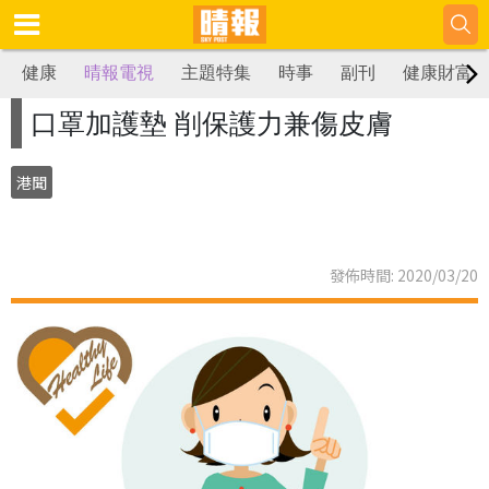
健康
晴報電視
主題特集
時事
副刊
健康財富
口罩加護墊 削保護力兼傷皮膚
港聞
發佈時間: 2020/03/20