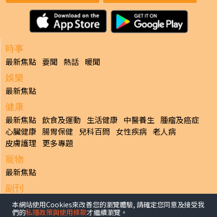
時事
最新焦點
要聞
熱話
暖聞
娛樂
最新焦點
健康
最新焦點
飲食及運動
生活健康
中醫養生
腫瘤及癌症
心臟健康
腸胃保健
兒科百問
女性疾病
老人病
皮膚護理
更多專題
寵物
最新焦點
副刊
最新焦點
本網站使用Cookies來改善您的瀏覽體驗, 請確定您同意及接受我
們的
私隱政策與使用條款
才繼續瀏覽。