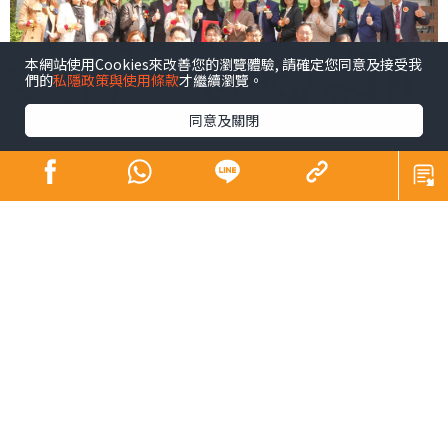
本網站使用Cookies來改善您的瀏覽體驗, 請確定您同意及接受我
們的
私隱政策與使用條款
才繼續瀏覽。
同意及關閉
青少年係未來社會嘅主人翁，佢哋嘅幸福感同時都係我們
未來幸福嘅所在。芸芸幸福感範疇之中，黛安認為精神健
康尤為重要，亦係近年社會各界關注所在。為咗凝聚更大
嘅社會力量以更廣泛嘅層面支持我哋呢班未來社會嘅主人
翁，同時響應特首喺《施政報告》中提出嘅加強支持青少
年身心健康精神素養嘅號召，以及教育局嘅「4Rs精神健康
約章」（Rest，Relaxation，Relationship，
Resilience），黛安早前就去咗由基督教香港信義會元朗信
義中學尹浩然校長、BL Beauty創辦人吳雅婷女士及X