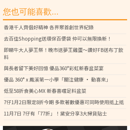
您也可能喜歡...
香港千人齊倡好精神 各界聚首創世界紀錄
去百佳Shopping送環保百便袋 仲可以無限換新！
即睇牛大人夢王祭！晚市送夢王雞蛋～讚好FB送布丁飲
料
與長者留下美好回憶 優品360°彩虹新春盆菜宴
優品 360° x 鳳溪第一小學「關注健康 • 動喜來」
低至58折食美心MX 新春喜嚐足料盆菜
7仔1月2日限定8折今期 多款著數優惠可同時使用抵上抵
11月7日 7仔有「77折」！黛安分享3大掃貨貼士