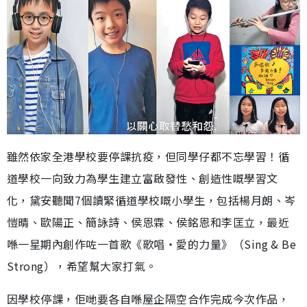
雖然依家全港學校要停課抗疫，但同學仔都不忘學習！循
道學校一向致力為學生建立富啟發性、創造性嘅學習文
化，黛安聽聞7個讀緊循道學校嘅小學生，包括楊月朗、岑
愷晴、歐陽正、簡詠詩、侯恩霖、侯銘恩和李匡立，最近
喺一星期內創作咗一首歌《歌唱‧愛的力量》（Sing & Be
Strong），希望幫大家打氣。
因學校停課，佢哋要各自喺屋企隔空合作完成今次作品，