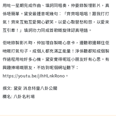
用咗一星期完成作曲、填詞同唱奏，仲要錄製埋影片，真
係唔簡單。黛安最鍾意呢幾句︰「齊齊唱唱唱！跟我打打
氣！齊來互勉互愛開心歡笑，以愛心取替愁和怨，以愛來
互引牽！」填詞功力同成首歌嘅旋律認真唔錯。
佢哋錄製影片時，仲加埋自製嘅心意卡，邊聽歌邊睇住佢
哋嘅打氣句子，成個人都充滿正能量！淨係聽都知成個製
作過程用咗好多心機，黛安覺得呢班小朋友好有心思。有
興趣捧場嘅朋友，不妨到呢個網址聽下：
https://youtu.be/jIhHLnkRono。
撰文: 黛安 消息特靈八卦公關
欄名: 八卦名利場