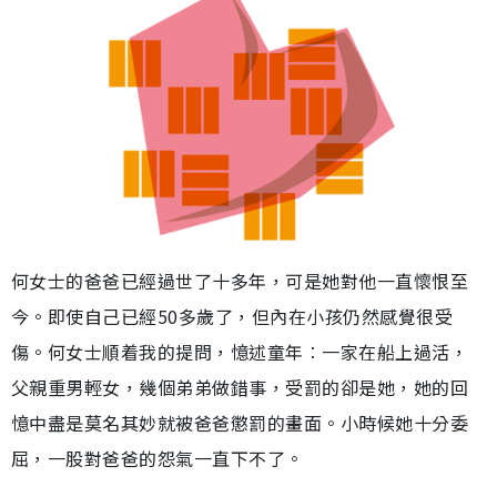
何女士的爸爸已經過世了十多年，可是她對他一直懷恨至
今。即使自己已經50多歲了，但內在小孩仍然感覺很受
傷。何女士順着我的提問，憶述童年︰一家在船上過活，
父親重男輕女，幾個弟弟做錯事，受罰的卻是她，她的回
憶中盡是莫名其妙就被爸爸懲罰的畫面。小時候她十分委
屈，一股對爸爸的怨氣一直下不了。