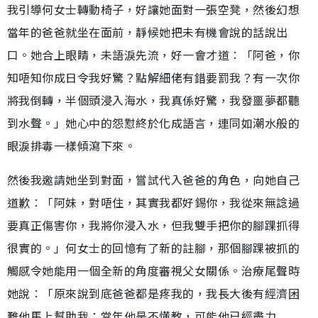
我引導何女士轉動椅子，好讓她面對一張空凳，然後幻想
當年的爸爸就坐在面前，靜候她把未有機會說的話說出
口。她合上眼睛，未語淚先流，好一會才道︰「阿爸，你
知唔知你成日令我好驚？點解細佬有錯要罰我？有一次你
將我倒轉，半個頭浸入海水，我真係好驚，我發噩夢都聽
到水聲。」她心中的怨懟終於化成語言，連同如潮水般的
眼淚排毒一樣傾瀉下來。
然後我邀請她坐到對面，嘗試代入爸爸的角色，向她自己
道歉︰「阿妹，對唔住，其實我都好錫你，我從來無諗過
要真正傷害你，我將你浸入水，但我雙手把你的腳踝抓得
很實的。」何女士的回憶有了新的註腳，那個腳踝被抓的
觸感令她能用一個全新的角度審視父女關係。治療尾聲時
她說︰「原來說到底爸爸都是疼我的，我長大後有經濟困
難他馬上幫助我；當年他是不懂教，可能他已經盡力