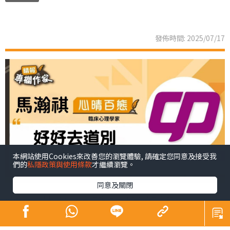
發佈時間: 2025/07/17
本網站使用Cookies來改善您的瀏覽體驗, 請確定您同意及接受我
們的
私隱政策與使用條款
才繼續瀏覽。
同意及關閉
最後一篇晴報專欄，今次想說一下有關道別的課題。
臨床心理學家與受助者進行心理治療，療程總會有結束的