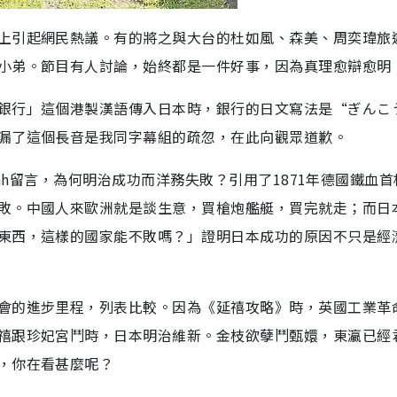
上引起網民熱議。有的將之與大台的杜如風、森美、周奕瑋旅
小弟。節目有人討論，始終都是一件好事，因為真理愈辯愈明
銀行」這個港製漢語傳入日本時，銀行的日文寫法是“ぎんこ
漏了這個長音是我同字幕組的疏忽，在此向觀眾道歉。
 Wah留言，為何明治成功而洋務失敗？引用了1871年德國鐵血
敗。中國人來歐洲就是談生意，買槍炮艦艇，買完就走；而日
東西，這樣的國家能不敗嗎？」證明日本成功的原因不只是經
會的進步里程，列表比較。因為《延禧攻略》時，英國工業革
禧跟珍妃宮鬥時，日本明治維新。金枝欲孽鬥甄嬛，東瀛已經
，你在看甚麼呢？