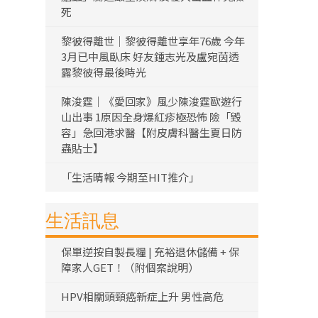
死
黎彼得離世｜黎彼得離世享年76歲 今年
3月已中風臥床 好友鍾志光及盧宛茵透
露黎彼得最後時光
陳浚霆｜《愛回家》風少陳浚霆歐遊行
山出事 1原因全身爆紅疹極恐怖 險「毀
容」急回港求醫【附皮膚科醫生夏日防
蟲貼士】
「生活晴報 今期至HIT推介」
生活訊息
保單逆按自製長糧 | 充裕退休儲備 + 保
障家人GET！（附個案說明）
HPV相關頭頸癌新症上升 男性高危