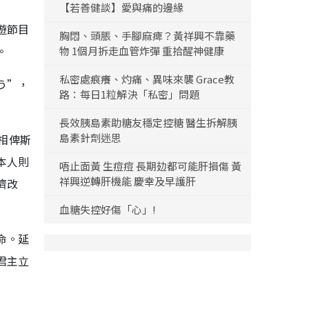
【若善健談】愛與痛的邊緣
遊節目
胸悶、頭脹、手腳麻痺？黃祥興不靠藥
。
物 1個月拆走血管炸彈 重拾醒神健康
私密處痕癢、灼痛、異味來襲 Grace教
う”，
路：每日1粒解決「私密」問題
長效胰島素助糖友穩定控糖 醫生拆解胰
島素針劑迷思
首相俾斯
本人則
唔止面黃 生痘痘 長期攰都可能肝損傷 黃
祥興逆轉肝機能 慶幸及早護肝
濟改
血糖失控好傷「心」!
命。延
君主立