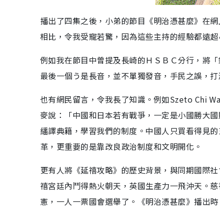
播出了四集之後，小弟的節目《明治憑甚麼》在網
相比，令我受寵若驚，因為這些主持的經驗都遠超
例如我在節目中曾提及長崎的ＨＳＢＣ分行，將「
最後一個う是長音，並不單獨發音，手民之誤，打
也有網民留言，令我長了知識。例如Szeto Chi
麥說：「中國和日本若有戰爭，一定是小國勝大國
繙譯典籍，學習我們的制度。中國人只買看得見的
革，更重要的是靠改良政治制度和文明開化。
更有人將《延禧攻略》的歷史背景，與同期國際社
禧宮廷內鬥得熱火朝天，英國生產力一飛沖天。慈
憲，一人一票國會選舉了。《明治憑甚麼》播出時