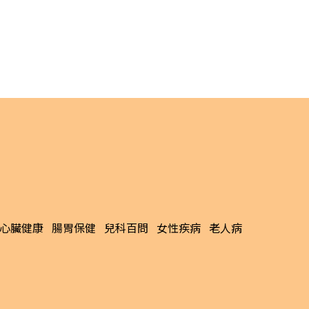
心臟健康
腸胃保健
兒科百問
女性疾病
老人病