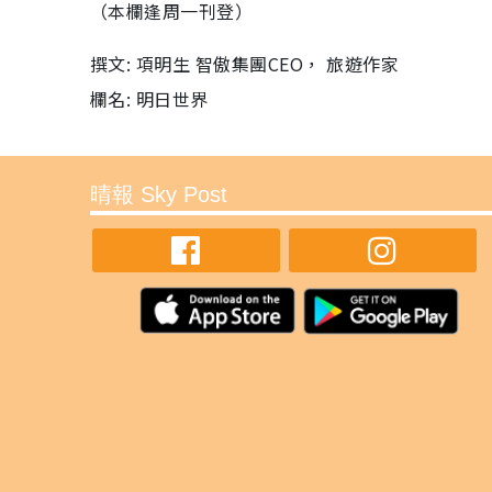
（本欄逢周一刊登）
撰文: 項明生 智傲集團CEO， 旅遊作家
欄名: 明日世界
晴報 Sky Post