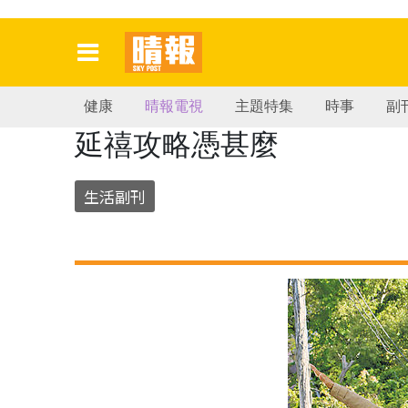
健康
晴報電視
主題特集
時事
副
延禧攻略憑甚麼
生活副刊