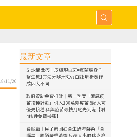
最新文章
Sick問識答｜皮膚現白斑=真菌纏身？
醫生教1方法分辨汗斑vs白蝕 解析發作
8/11/26
成因大不同
政府資助免費打針｜新一季度「流感疫
苗接種計劃」引入130萬劑疫苗 8類人可
優先接種 科興疫苗最快月底先到港【附
4條件免費接種】
食腦蟲｜男子泰國狂食生醃海鮮染「食
腦蟲」腸道嚴重潰爛 反覆大出血休克險