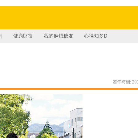
刊
健康財富
我的麻煩糖友
心律知多D
發佈時間: 201