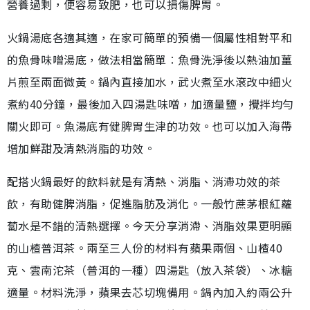
營養過剩，便容易致肥，也可以損傷脾胃。
火鍋湯底各適其適，在家可簡單的預備一個屬性相對平和
的魚骨味噌湯底，做法相當簡單︰魚骨洗淨後以熱油加薑
片煎至兩面微黃。鍋內直接加水，武火煮至水滾改中細火
煮約40分鐘，最後加入四湯匙味噌，加適量鹽，攪拌均勻
關火即可。魚湯底有健脾胃生津的功效。也可以加入海帶
增加鮮甜及清熱消脂的功效。
配搭火鍋最好的飲料就是有清熱、消脂、消滯功效的茶
飲，有助健脾消脂，促進脂肪及消化。一般竹蔗茅根紅蘿
蔔水是不錯的清熱選擇。今天分享消滯、消脂效果更明顯
的山楂普洱茶。兩至三人份的材料有蘋果兩個、山楂40
克、雲南沱茶（普洱的一種）四湯匙（放入茶袋）、冰糖
適量。材料洗淨，蘋果去芯切塊備用。鍋內加入約兩公升