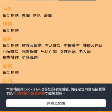
時事
最新焦點
要聞
熱話
暖聞
娛樂
最新焦點
健康
最新焦點
飲食及運動
生活健康
中醫養生
腫瘤及癌症
心臟健康
腸胃保健
兒科百問
女性疾病
老人病
皮膚護理
更多專題
寵物
最新焦點
副刊
最新焦點
本網站使用Cookies來改善您的瀏覽體驗, 請確定您同意及接受我
們的
私隱政策與使用條款
才繼續瀏覽。
日報
揭頁版
港聞
財經/地產
中國/國際
娛樂
Healthy Life
同意及關閉
生活副刊
親子/教育
體育
專題/人物
昔日晴報