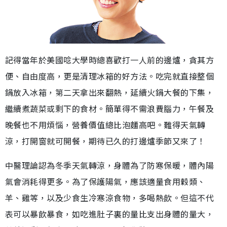
記得當年於美國唸大學時總喜歡打一人前的邊爐，貪其方
便、自由度高，更是清理冰箱的好方法。吃完就直接整個
鍋放入冰箱，第二天拿出來翻熱，延續火鍋大餐的下集，
繼續煮蔬菜或剩下的食材。簡單得不需浪費腦力，午餐及
晚餐也不用煩惱，營養價值總比泡麵高吧。難得天氣轉
涼，打開窗就可開餐，期待已久的打邊爐季節又來了！
中醫理論認為冬季天氣轉涼，身體為了防寒保暖，體內陽
氣會消耗得更多。為了保護陽氣，應該適量食用穀類、
羊、雞等，以及少食生冷寒涼食物，多喝熱飲。但這不代
表可以暴飲暴食，如吃進肚子裏的量比支出身體的量大，