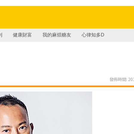
刊
健康財富
我的麻煩糖友
心律知多D
發佈時間: 201