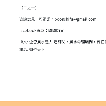
（二之一）
歡迎意見，可電郵：poonshifu@gmail.com
facebook專頁：問問師父
撰文: 企管風水達人 潘師父，風水命理顧問，曾任職
欄名: 微型天下