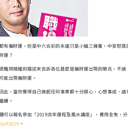
都有偏財運，但是中六合彩的永遠只是小貓三幾隻，中安慰獎
財運？
很難用精確的描述來告訴各位甚麼是偏財運出現的徵兆，不過
可能出現偏財運。
因此，當你覺得自己做起任何事業都十分順心，心想事成、諸
繼續。
趣可以報名參加「2019流年運程及風水講座」，費用全免，分
o/psf2019
。