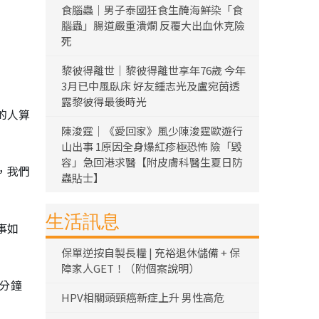
食腦蟲｜男子泰國狂食生醃海鮮染「食
腦蟲」腸道嚴重潰爛 反覆大出血休克險
死
黎彼得離世｜黎彼得離世享年76歲 今年
3月已中風臥床 好友鍾志光及盧宛茵透
露黎彼得最後時光
的人算
陳浚霆｜《愛回家》風少陳浚霆歐遊行
山出事 1原因全身爆紅疹極恐怖 險「毀
容」急回港求醫【附皮膚科醫生夏日防
，我們
蟲貼士】
生活訊息
事如
保單逆按自製長糧 | 充裕退休儲備 + 保
障家人GET！（附個案說明）
分鐘
HPV相關頭頸癌新症上升 男性高危