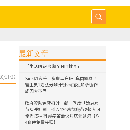
最新文章
「生活晴報 今期至HIT推介」
8/11/22
Sick問識答｜皮膚現白斑=真菌纏身？
醫生教1方法分辨汗斑vs白蝕 解析發作
成因大不同
政府資助免費打針｜新一季度「流感疫
苗接種計劃」引入130萬劑疫苗 8類人可
優先接種 科興疫苗最快月底先到港【附
4條件免費接種】