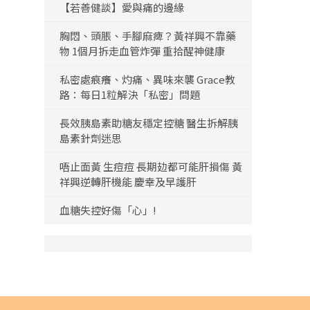
【若善健談】愛與痛的邊緣
胸悶、頭脹、手腳麻痺？黃祥興不靠藥
物 1個月拆走血管炸彈 重拾醒神健康
私密處痕癢、灼痛、異味來襲 Grace教
路：每日1粒解決「私密」問題
長效胰島素助糖友穩定控糖 醫生拆解胰
島素針劑迷思
唔止面黃 生痘痘 長期攰都可能肝損傷 黃
祥興逆轉肝機能 慶幸及早護肝
血糖失控好傷「心」!