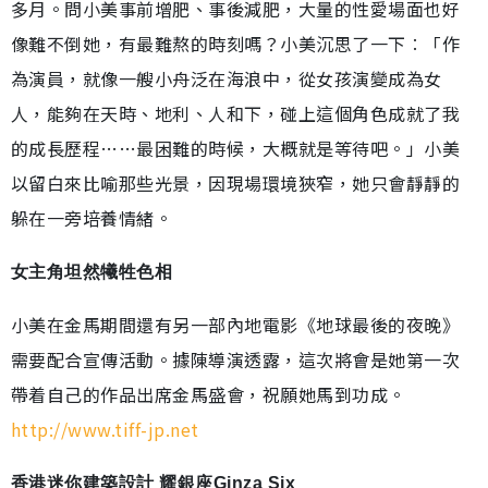
多月。問小美事前增肥、事後減肥，大量的性愛場面也好
像難不倒她，有最難熬的時刻嗎？小美沉思了一下︰「作
為演員，就像一艘小舟泛在海浪中，從女孩演變成為女
人，能夠在天時、地利、人和下，碰上這個角色成就了我
的成長歷程……最困難的時候，大概就是等待吧。」小美
以留白來比喻那些光景，因現場環境狹窄，她只會靜靜的
躲在一旁培養情緒。
女主角坦然犧牲色相
小美在金馬期間還有另一部內地電影《地球最後的夜晚》
需要配合宣傳活動。據陳導演透露，這次將會是她第一次
帶着自己的作品出席金馬盛會，祝願她馬到功成。
http://www.tiff-jp.net
香港迷你建築設計 耀銀座Ginza Six