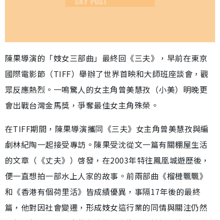
陳果導演的「妓女三部曲」最終回《三夫》，早前在東京
國際電影節（TIFF）舉辦了世界首映和大師班座談會，觀
眾反應熱烈。一鳴驚人的女主角曾美慧孜（小美）明晚更
會出戰台灣金馬獎，爭奪最佳女主角殊榮。
在TIFF期間，陳果導演攜同《三夫》女主角曾美慧孜與編
劇林紀陶一起接受專訪。陳果受沈從文一篇有關棚屋生活
的文章（《丈夫》）啓發，在2003年特往鳳凰城遊歷後，
便一直想拍一部水上人家的故事。前兩部曲《榴槤飄飄》
和《香港有個荷里活》皆成績優異，事隔17年後的最終
篇，他對因社會變遷，形成妓女這行業的同情與關注仍然