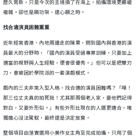
歷久常新，只是今次的主境換了在海上，拍攝環境更嚴峻
複雜。卻也是顯功架、還心願之時。
找合適演員困難重重
近年經常香港、內地兩邊走的陳果，問到國內與香港的演
員最大的分野時，「國內的演員受過專業訓練，只要加上
適當的視野與人生經驗，便會很優秀。」但可以是把雙刃
刀，會被困於學院派的一套演戲模式。
戲內的三夫非常入型入格，找合適的演員困難嗎？「嘩！
那三位丈夫真的拍死我！尤其那兩個老人家，要他們記得
對白，又要外形似。」有些外形比現在的人選更適合，唯
獨擔心沒法駕馭，最終還是決定放棄。
整個項目由落實選用小美作女主角至完成拍攝，只用了個