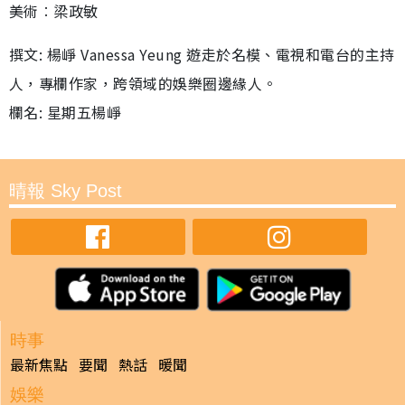
美術︰梁政敏
撰文: 楊崢 Vanessa Yeung 遊走於名模、電視和電台的主持
人，專欄作家，跨領域的娛樂圈邊緣人。
欄名: 星期五楊崢
晴報 Sky Post
時事
最新焦點
要聞
熱話
暖聞
娛樂