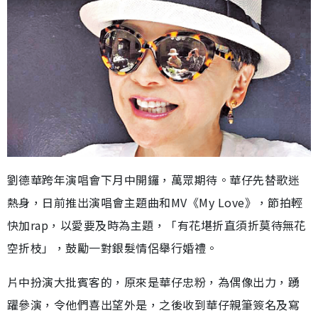
劉德華跨年演唱會下月中開鑼，萬眾期待。華仔先替歌迷
熱身，日前推出演唱會主題曲和MV《My Love》，節拍輕
快加rap，以愛要及時為主題，「有花堪折直須折莫待無花
空折枝」，鼓勵一對銀髮情侶舉行婚禮。
片中扮演大批賓客的，原來是華仔忠粉，為偶像出力，踴
躍參演，令他們喜出望外是，之後收到華仔親筆簽名及寫