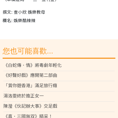
撰文: 查小欣 娛樂教母
欄名: 娛樂酷辣辣
您也可能喜歡...
《白蛇傳．情》將粵劇年輕化
《好聲好戲》應開第二部曲
「賞你遊香港」滿足旅行癮
湯洛雯終於擔正女一
陳瀅《伙記辦大事》交足戲
《真．三國無双》精采！