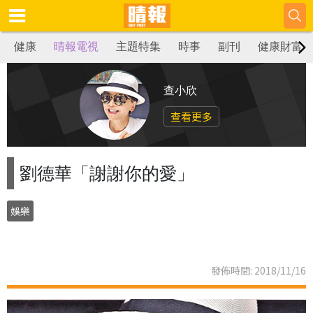
健康
晴報電視
主題特集
時事
副刊
健康財富
查小欣
查看更多
劉德華「謝謝你的愛」
娛樂
發佈時間: 2018/11/16