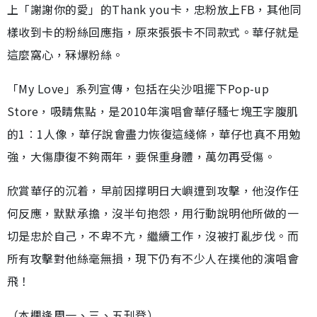
上「謝謝你的愛」的Thank you卡，忠粉放上FB，其他同
樣收到卡的粉絲回應指，原來張張卡不同款式。華仔就是
這麼窩心，冧爆粉絲。
「My Love」系列宣傳，包括在尖沙咀擺下Pop-up
Store，吸睛焦點，是2010年演唱會華仔騷七塊王字腹肌
的1︰1人像，華仔說會盡力恢復這綫條，華仔也真不用勉
強，大傷康復不夠兩年，要保重身體，萬勿再受傷。
欣賞華仔的沉着，早前因撑明日大嶼遭到攻擊，他沒作任
何反應，默默承擔，沒半句抱怨，用行動說明他所做的一
切是忠於自己，不卑不亢，繼續工作，沒被打亂步伐。而
所有攻擊對他絲毫無損，現下仍有不少人在撲他的演唱會
飛！
（本欄逢周一、三、五刊登）