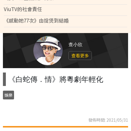
ViuTV的社會責任
《感動她77次》由掟煲到結婚
查小欣
查看更多
《白蛇傳．情》將粵劇年輕化
娛樂
發佈時間: 2021/05/31