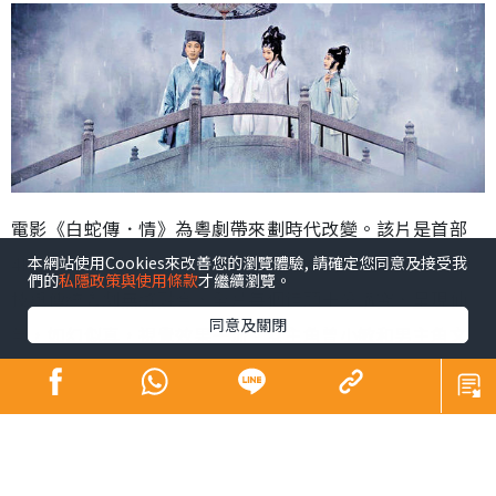
電影《白蛇傳．情》為粵劇帶來劃時代改變。該片是首部
4K全景聲粵劇電影，將戲曲的「唱念做打」電影化，將科
本網站使用Cookies來改善您的瀏覽體驗, 請確定您同意及接受我
們的
私隱政策與使用條款
才繼續瀏覽。
技與傳統粵劇無縫融合，全片每個鏡頭十分講究，呈現仙
同意及關閉
氣，如幻似真，視覺效果一流。女主角曾小敏和男主角文
汝清是國家一級演員，演出毋庸置疑，雖然對他們陌生，
但電影夠張力，無礙欣賞。
白素貞、青蛇、許仙、法海的故事，耳熟能詳，不易討
好，《白蛇傳．情》則憑拍攝手法新穎，融入中國繪畫藝