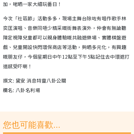
加，啱晒一家大細玩番日！
今次「社區節」活動多多，現場主舞台除咗有唱作歌手林
奕匡演唱、音樂同唔少精采嘅街舞表演外，仲會有無論聽
障定視障兒童都可以親身體驗嘅共融遊樂場、實體棋盤遊
戲、兒童開設快閃環保商店等活動，夠晒多元化，有興趣
嘅朋友仔，今個星期日中午12點至下午5點記住去中環遮打
道感受吓喇！
撰文: 黛安 消息特靈八卦公關
欄名: 八卦名利場
您也可能喜歡...