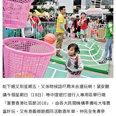
眨下眼又到星期五，又係時候諗吓周末去邊玩喇！黛安聽
講今個星期日（18日）喺中環遮打道行人專用區舉行嘅
「滙豐香港社區節2018」，由各大民間機構準備咗大堆豐
富好玩，又有意義嘅遊戲同活動嘉年華，仲完全免費參