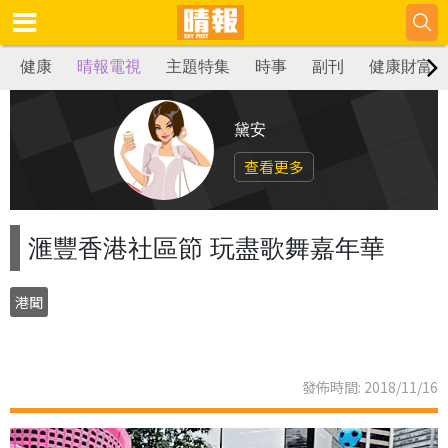
健康
晴報電視
主題特集
時事
副刊
健康財富
黛安
查看更多
滙豐香港社區節 玩盡歌舞嘉年華
港聞
發佈時間: 2018/11/16