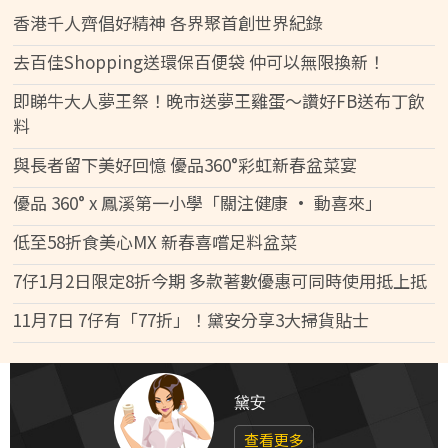
香港千人齊倡好精神 各界聚首創世界紀錄
去百佳Shopping送環保百便袋 仲可以無限換新！
即睇牛大人夢王祭！晚市送夢王雞蛋～讚好FB送布丁飲
料
與長者留下美好回憶 優品360°彩虹新春盆菜宴
優品 360° x 鳳溪第一小學「關注健康 • 動喜來」
低至58折食美心MX 新春喜嚐足料盆菜
7仔1月2日限定8折今期 多款著數優惠可同時使用抵上抵
11月7日 7仔有「77折」！黛安分享3大掃貨貼士
黛安
查看更多