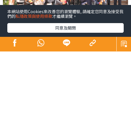
本網站使用Cookies來改善您的瀏覽體驗, 請確定您同意及接受我
們的
私隱政策與使用條款
才繼續瀏覽。
同意及關閉
青少年係未來社會嘅主人翁，佢哋嘅幸福感同時都係我們
未來幸福嘅所在。芸芸幸福感範疇之中，黛安認為精神健
康尤為重要，亦係近年社會各界關注所在。為咗凝聚更大
嘅社會力量以更廣泛嘅層面支持我哋呢班未來社會嘅主人
翁，同時響應特首喺《施政報告》中提出嘅加強支持青少
年身心健康精神素養嘅號召，以及教育局嘅「4Rs精神健康
約章」（Rest，Relaxation，Relationship，
Resilience），黛安早前就去咗由基督教香港信義會元朗信
義中學尹浩然校長、BL Beauty創辦人吳雅婷女士及X
Social Group創辦人兼首席行政官林漢源先生發起嘅「千
人齊倡好精神」活動，以生命影響生命。活動當日邀請超