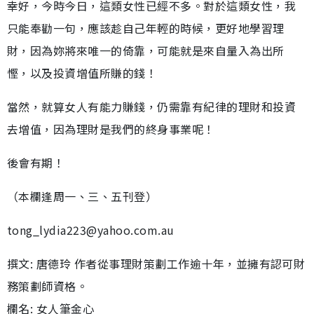
幸好，今時今日，這類女性已經不多。對於這類女性，我
只能奉勸一句，應該趁自己年輕的時候，更好地學習理
財，因為妳將來唯一的倚靠，可能就是來自量入為出所
慳，以及投資增值所賺的錢！
當然，就算女人有能力賺錢，仍需靠有紀律的理財和投資
去增值，因為理財是我們的終身事業呢！
後會有期！
（本欄逢周一、三、五刊登）
tong_lydia223@yahoo.com.au
撰文: 唐德玲 作者從事理財策劃工作逾十年，並擁有認可財
務策劃師資格。
欄名: 女人筆金心