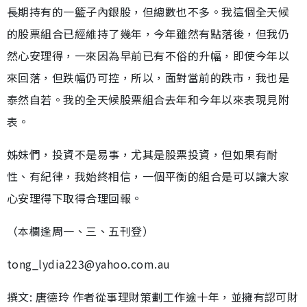
長期持有的一籃子內銀股，但總數也不多。我這個全天候
的股票組合已經維持了幾年，今年雖然有點落後，但我仍
然心安理得，一來因為早前已有不俗的升幅，即使今年以
來回落，但跌幅仍可控，所以，面對當前的跌市，我也是
泰然自若。我的全天候股票組合去年和今年以來表現見附
表。
姊妹們，投資不是易事，尤其是股票投資，但如果有耐
性、有紀律，我始終相信，一個平衡的組合是可以讓大家
心安理得下取得合理回報。
（本欄逢周一、三、五刊登）
tong_lydia223@yahoo.com.au
撰文: 唐德玲 作者從事理財策劃工作逾十年，並擁有認可財