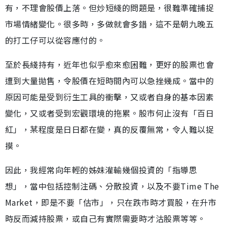
有，不理會股價上落。但炒短綫的問題是，很難準確捕捉
市場情緒變化。很多時，多做就會多錯，這不是朝九晚五
的打工仔可以從容應付的。
至於長綫持有，近年也似乎愈來愈困難，更好的股票也會
遭到大量拋售，令股價在短時間內可以急挫幾成。當中的
原因可能是受到衍生工具的衝擊，又或者自身的基本因素
變化，又或者受到宏觀環境的拖累。股市何止沒有「百日
紅」，某程度是日日都在變，真的反覆無常，令人難以捉
摸。
因此，我經常向年輕的姊妹灌輸幾個投資的「指導思
想」，當中包括控制注碼、分散投資，以及不要Time The
Market，即是不要「估市」，只在跌市時才買股，在升市
時反而減持股票，或自己有實際需要時才沽股票等等。