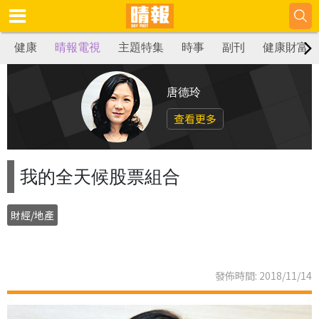
健康
晴報電視
主題特集
時事
副刊
健康財富
唐德玲
查看更多
我的全天候股票組合
財經/地產
發佈時間: 2018/11/14