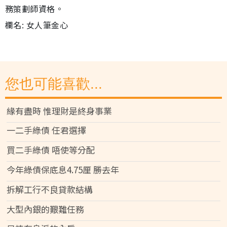
務策劃師資格。
欄名: 女人筆金心
您也可能喜歡...
緣有盡時 惟理財是終身事業
一二手綠債 任君選擇
買二手綠債 唔使等分配
今年綠債保底息4.75厘 勝去年
拆解工行不良貸款結構
大型內銀的艱難任務