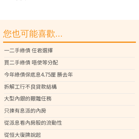
您也可能喜歡...
一二手綠債 任君選擇
買二手綠債 唔使等分配
今年綠債保底息4.75厘 勝去年
拆解工行不良貸款結構
大型內銀的艱難任務
只揀有息派的內房
從派息看內房股的流動性
從恒大復牌說起