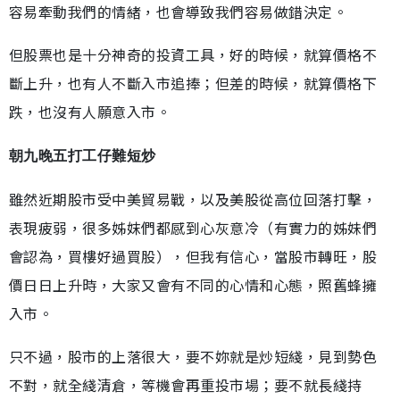
容易牽動我們的情緒，也會導致我們容易做錯決定。
但股票也是十分神奇的投資工具，好的時候，就算價格不
斷上升，也有人不斷入市追捧；但差的時候，就算價格下
跌，也沒有人願意入市。
朝九晚五打工仔難短炒
雖然近期股市受中美貿易戰，以及美股從高位回落打擊，
表現疲弱，很多姊妺們都感到心灰意冷（有實力的姊妹們
會認為，買樓好過買股），但我有信心，當股市轉旺，股
價日日上升時，大家又會有不同的心情和心態，照舊蜂擁
入市。
只不過，股市的上落很大，要不妳就是炒短綫，見到勢色
不對，就全綫清倉，等機會再重投市場；要不就長綫持