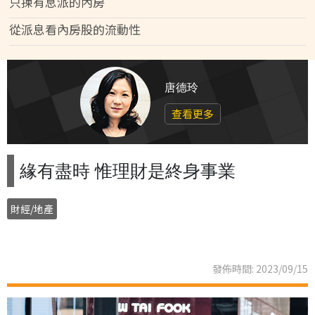
只揀有息派的內房
從派息看內房股的流動性
唐德玲
查看更多
緣有盡時 惟理財是終身事業
財經/地產
發佈時間: 2023/09/15