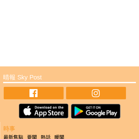
晴報 Sky Post
時事
最新焦點
要聞
熱話
暖聞