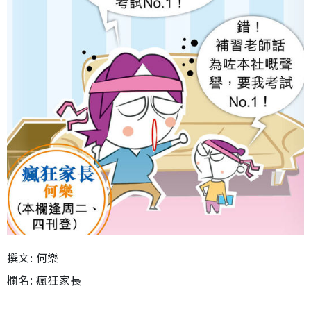
撰文: 何樂
欄名: 瘋狂家長