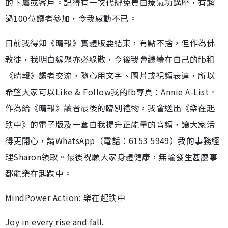
的下屬或客戶。記得有一次代辦免費自療氣功講座，有超
過100位讀者參加，令我感動不已。
日前我得知《晴報》實體版要結束，有點不捨，但作為佛
教徒，我明白緣聚亦必緣散，今後我會繼續在自己的fb和
《晴報》讀者交流，隨心用文字、圖片或視頻表達，所以
希望大家可以Like & Follow我的fb專頁：Annie A-List。
作為給《晴報》讀者最後的臨別禮物，我會送出《樂在起
跌中》的電子版及一套自我提升正能量的音頻，讓大家活
得更開心，請WhatsApp（電話：6153 5949）我的事務經
理Sharon領取。最後祝願大家身體健康，無論發生甚麼事
都能樂在起跌中。
MindPower Action: 樂在起跌中
Joy in every rise and fall.