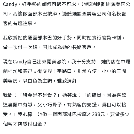
Candy，好手勢的師傅可遇不可求，她那時剛離開舊美容公
司，我邊做面部淋巴按摩，邊聽她談舊美容公司和名模顧
客的有趣往事。
我欣賞她的通面部淋巴的好手勢，同時她實行會員卡制，
做一次付一次錢，因此成為她的長期客戶。
現在Candy自己出來開美容院，我十分支持。她的店在中環
蘭桂坊和德己立街交界十字路口，非常方便，小小的三間
美容房，以白色為主調，雅致清靜。
我問：「租金是不是貴？」她笑說︰「的確貴，因為喜歡
這裏鬧中有靜，又小巧骨子，有熟客的支援，貴租可以接
受。」我心算，她做一個面部淋巴按摩才288元，要做多少
個客才夠繳付租金？