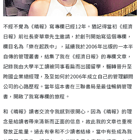
不經不覺為《晴報》寫專欄已經12年。猶記得當初《經濟
日報》前社長麥華章先生邀請，於創刊開始寫這個專欄，
欄目名為「樂在起跌中」，延續我於2006年出版的一本半
自傳的管理叢書，結集了我在《經濟日報》的專欄文章，
記錄我由大學半工讀被同事看扁而出國留學，輾轉晉升至
跨國企業總經理，及至如何於2006年成立自己的管理顧問
公司的心路歷程。當年這本書在三聯書局是最佳暢銷管理
書，開啟了我寫專欄的旅程。
和《晴報》讀者交流令我感到很開心，因為《晴報》的理
念是給讀者帶來清新而正面的信息，故此我的文章也重視
發放正能量。過去有幸和不少讀者結緣，當中有些成為我