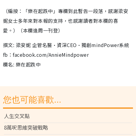
（編按：「樂在起跌中」專欄到此暫告一段落，感謝梁安
妮女士多年來對本報的支持，也感謝讀者對本欄的喜
愛。）（本欄逢周一刊登）
撰文: 梁安妮 企管名醫•資深CEO•獨創mindPower系統
fb：facebook.com/AnnieMindpower
欄名: 樂在起跌中
您也可能喜歡...
人生交叉點
8萬呎思維突破戰略