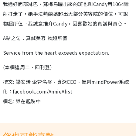
我通好面部淋巴，蘇梅島曬出來的斑也叫Candy用1064鐳
射打走了，她手法熟練遠超出大部分美容院的價值，可說
物超所值。我誠意推介Candy，因喜歡她的真誠與真心。
A點之句︰真誠美容 物超所值
Service from the heart exceeds expectation.
(本欄逢周二、四刊登)
撰文: 梁安琋 企管名醫•資深CEO•獨創mindPower系統
fb：facebook.com/AnnieAlist
欄名: 樂在起跌中