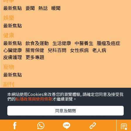
時事
最新焦點
要聞
熱話
暖聞
娛樂
最新焦點
健康
最新焦點
飲食及運動
生活健康
中醫養生
腫瘤及癌症
心臟健康
腸胃保健
兒科百問
女性疾病
老人病
皮膚護理
更多專題
寵物
最新焦點
副刊
最新焦點
本網站使用Cookies來改善您的瀏覽體驗, 請確定您同意及接受我
們的
私隱政策與使用條款
才繼續瀏覽。
日報
揭頁版
港聞
財經/地產
中國/國際
娛樂
Healthy Life
同意及關閉
生活副刊
親子/教育
體育
專題/人物
昔日晴報
香港經濟日報版權所有©2026