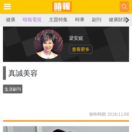
健康
晴報電視
主題特集
時事
副刊
健康財富
梁安妮
查看更多
真誠美容
生活副刊
發佈時間: 2018/11/08