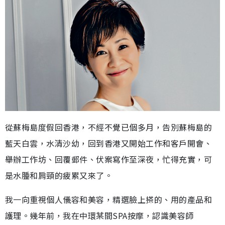
從蘇梅島度假回香港，不經不覺已個多月，告別蘇梅島的
藍天白雲，水清沙幼，回到香港又開始工作和客戶開會、
舉辦工作坊、回覆郵件、伏案寫作至深夜，忙得充實，可
是水腫和肩頸的疲累又來了。
我一向重視個人儀容和美容，精選臉上搽的、用的產品和
護理。幾年前，我在中環某間SPA按摩，認識美容師