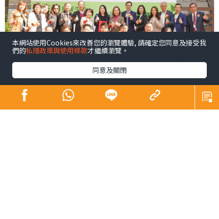
本網站使用Cookies來改善您的瀏覽體驗, 請確定您同意及接受我
們的
私隱政策與使用條款
才繼續瀏覽。
同意及關閉
青少年係未來社會嘅主人翁，佢哋嘅幸福感同時都係我們
未來幸福嘅所在。芸芸幸福感範疇之中，黛安認為精神健
康尤為重要，亦係近年社會各界關注所在。為咗凝聚更大
嘅社會力量以更廣泛嘅層面支持我哋呢班未來社會嘅主人
翁，同時響應特首喺《施政報告》中提出嘅加強支持青少
年身心健康精神素養嘅號召，以及教育局嘅「4Rs精神健康
約章」（Rest，Relaxation，Relationship，
Resilience），黛安早前就去咗由基督教香港信義會元朗信