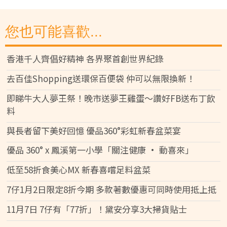
您也可能喜歡...
香港千人齊倡好精神 各界聚首創世界紀錄
去百佳Shopping送環保百便袋 仲可以無限換新！
即睇牛大人夢王祭！晚市送夢王雞蛋～讚好FB送布丁飲
料
與長者留下美好回憶 優品360°彩虹新春盆菜宴
優品 360° x 鳳溪第一小學「關注健康 • 動喜來」
低至58折食美心MX 新春喜嚐足料盆菜
7仔1月2日限定8折今期 多款著數優惠可同時使用抵上抵
11月7日 7仔有「77折」！黛安分享3大掃貨貼士