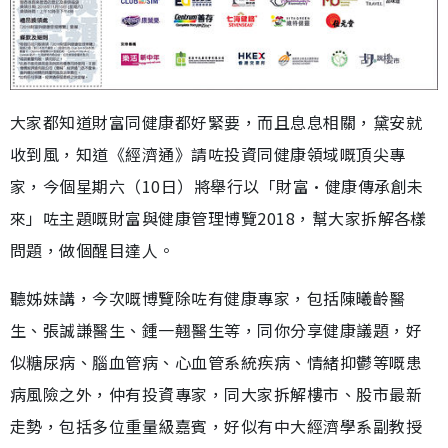
大家都知道財富同健康都好緊要，而且息息相關，黛安就
收到風，知道《經濟通》請咗投資同健康領域嘅頂尖專
家，今個星期六（10日）將舉行以「財富•健康傳承創未
來」咗主題嘅財富與健康管理博覽2018，幫大家拆解各樣
問題，做個醒目達人。
聽姊妹講，今次嘅博覽除咗有健康專家，包括陳曦齡醫
生、張誠謙醫生、鍾一翹醫生等，同你分享健康議題，好
似糖尿病、腦血管病、心血管系統疾病、情緒抑鬱等嘅患
病風險之外，仲有投資專家，同大家拆解樓市、股市最新
走勢，包括多位重量級嘉賓，好似有中大經濟學系副教授