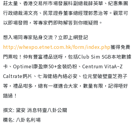
莊太量、香港交易所市場發展科副總裁薛英華、紀惠集團
行政總裁湯文亮、民眾證券董事總經理郭思治等。觀眾可
以即場發問，等專家們即時解答到你嘅疑問。
想入場同專家貼身交流？立即上網登記
http://whexpo.etnet.com.hk/form/index.php
獲得免費
門票啦！仲有豐富禮品送呀，包括Club Sim 5GB本地數據
卡、Optimel康盈樂50+金裝奶粉、Centrum VitaA~Z
Caltrate鈣片、七海健絡內絡必安、位元堂破壁靈芝孢子
等，禮品咁多，總有一樣適合大家，數量有限，記得唔好
錯過！
撰文: 黛安 消息特靈八卦公關
欄名: 八卦名利場