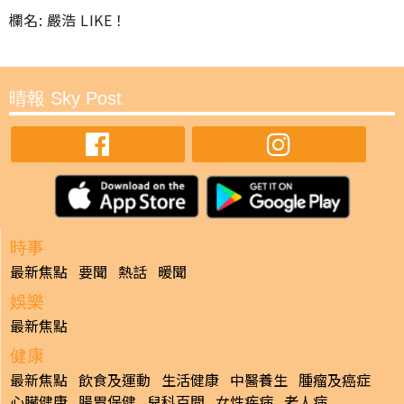
欄名: 嚴浩 LIKE！
晴報 Sky Post
時事
最新焦點
要聞
熱話
暖聞
娛樂
最新焦點
健康
最新焦點
飲食及運動
生活健康
中醫養生
腫瘤及癌症
心臟健康
腸胃保健
兒科百問
女性疾病
老人病