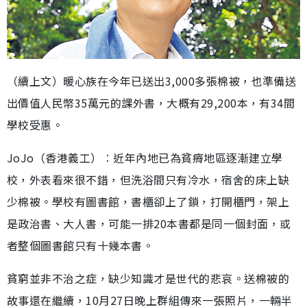
（續上文）暖心族在今年已送出3,000多張棉被，也準備送
出價值人民幣35萬元的課外書，大概有29,200本，有34間
學校受惠。
JoJo（香港義工）︰近年內地已為貧瘠地區逐漸建立學
校，外表看來很不錯，但洗浴間只有冷水，宿舍的床上缺
少棉被。學校有圖書館，書櫃卻上了鎖，打開櫃門，架上
是政治書、大人書，可能一排20本書都是同一個封面，或
者整個圖書館只有十幾本書。
貧窮並非不治之症，缺少知識才是世代的悲哀。送棉被的
故事還在繼續，10月27日晚上群組傳來一張照片，一輛半