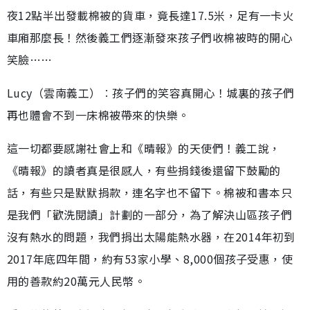
夜12點半出發載棉被的貨車，竟長達17.5米，足有一卡火
車廂那麼長！然後義工們逐漸發來孩子們收棉被時的開心
笑臉……
Lucy（雲南義工）︰孩子們的笑容真開心！城裏的孩子們
再也體會不到一床棉被帶來的快樂。
這一切都要感謝社會上和《晴報》的天使們！義工說，
《晴報》的讀者真是很感人，有些捐錢後還留下鼓勵的
話，有些只是默默捐款，連名字也不留下。棉被和書本只
是我們「歡洗閱讀」計劃的一部分，為了解決山區孩子們
沒有熱水的問題，我們捐出太陽能熱水器，在2014年初到
2017年底四年間，約有53家小學、8,000個孩子受惠，使
用的善款約20萬元人民幣。