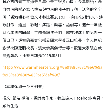
暖心族的義工在過去八年中去了很多山區，今年開始，源
自香港的暖心族也準備與香港的孩子們互動，活動的名字
叫「香港暖心杯徵文才藝比賽2019」，內容包括作文、詩
歌創作、繪畫、歌唱、舞蹈、樂器、話劇等，適合一年級
到六年級的同學，主題是讓孩子們了解在地球上的另外一
個自己。評審的嘉賓包括公開大學黃玉山校長、李志達紀
念學校陳建順校長、浸大余英傑博士等。歡迎大家現在就
開始報名，比賽日期是2019年5月。
http://www.warmhearters.org/%e9%80%81%e6%9a
%96%e8%80%83%e5%af%9f/
（本欄逢周一至三刊登）
撰文: 嚴浩 導演，暢銷書作家，養生達人 Facebook專頁：
嚴浩生活