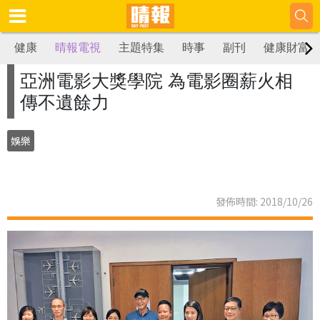
健康
晴報電視
主題特集
時事
副刊
健康財富
亞洲電影大獎學院 為電影圈薪火相
傳不遺餘力
娛樂
發佈時間: 2018/10/26