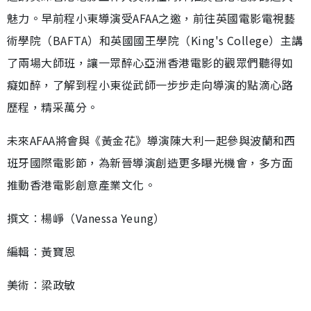
魅力。早前程小東導演受AFAA之邀，前往英國電影電視藝
術學院（BAFTA）和英國國王學院（King's College）主講
了兩場大師班，讓一眾醉心亞洲香港電影的觀眾們聽得如
癡如醉，了解到程小東從武師一步步走向導演的點滴心路
歷程，精采萬分。
未來AFAA將會與《黃金花》導演陳大利一起參與波蘭和西
班牙國際電影節，為新晉導演創造更多曝光機會，多方面
推動香港電影創意產業文化。
撰文︰楊崢（Vanessa Yeung）
編輯︰黃寶恩
美術︰梁政敏