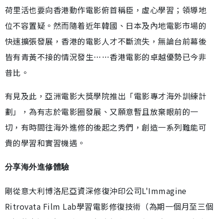
荷里活也要向香港動作電影俯首稱臣，虛心學習；領導地
位不容置疑。然而隨着近年韓國、日本及內地電影市場的
快速擴張發展，香港的電影人才不斷流失，無論台前幕後
皆有青黃不接的情況發生……香港電影的卓越優勢已今非
昔比。
有見及此，亞洲電影大獎學院推出「電影專才海外訓練計
劃」，為有志於電影圈發展、又願意暫且放棄眼前的一
切，有時間往海外進修的後起之秀們，創造一系列難能可
貴的學習和實習機遇。
分享海外進修體驗
剛從意大利博洛尼亞資深修復沖印公司L'Immagine
Ritrovata Film Lab學習電影修復技術（為期一個月至三個