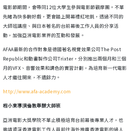
電影節期間，會帶同12位大學生參與電影節觀摩團。不單
先睹為快多齣好戲，更會踏上開幕禮紅地氈，透過不同的
大師班講座、與日本著名的台前幕後工作人員的分享活
動，加強亞洲電影業界的互動和發展。
AFAA最新的合作對象是德國著名視覺效果公司The Post
Republic和動畫製作公司Trixter，分別推出兩個月和三個
月的VFX、音響效果和調色的實習計劃，為培育新一代電影
人才繼往開來，不遺餘力。
http://www.afa-academy.com
程小東導演倫敦舉辦大師班
亞洲電影大獎學院不單止積極培育台前幕後專業人才，也
邀請資深香港電影工作人員前往海外推廣香港電影的過人