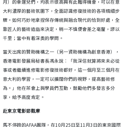
月）的幸運兒們，均表示很高興有此難得機會，可以在意
大利濃厚的藝術氛圍下，全面認識修復技術的各項精細步
驟。如何巧妙地拿捏保存傳統與融合現代的恰到好處，全
靠匠人的藝術造詣來決定，稍一不慎便會差之毫釐，謬以
千里；當中有着深奧的學問。
當天出席的贊助機構之一（另一資助機構為創意香港），
香港電影發展局秘書長馮永說︰「我深信就算將來未必從
事或者繼續進修電影修復技術都好，這一個月至三個月在
意大利的學習，一定可以擴闊你們的視野，提高藝術修
為。」他在茶會上與學員們互動，鼓勵他們多發言多分
享，給予高度肯定。
赴東京電影節觀摩
馬不停蹄的AFAA團隊，在10月25日至11月3日的東京國際