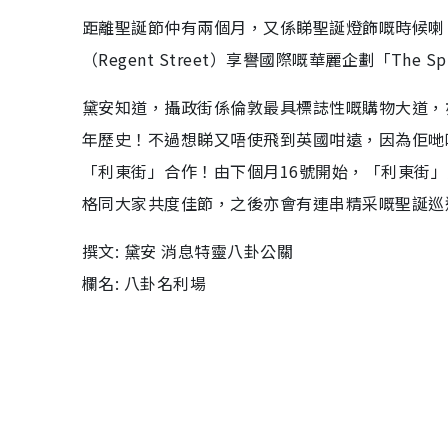
距離聖誕節仲有兩個月，又係睇聖誕燈飾嘅時候喇
（Regent Street）享譽國際嘅華麗企劃「The S
黛安知道，攝政街係倫敦最具標誌性嘅購物大道，
年歷史！不過想睇又唔使飛到英國咁遠，因為佢哋嘅「The
「利東街」合作！由下個月16號開始，「利東街
格同大家共度佳節，之後亦會有連串精采嘅聖誕巡
撰文: 黛安 消息特靈八卦公關
欄名: 八卦名利場