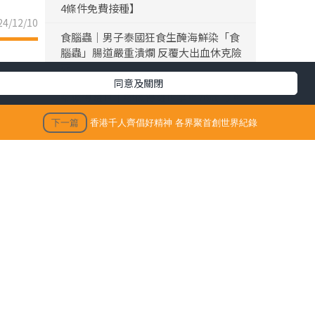
4條件免費接種】
4/12/10
食腦蟲｜男子泰國狂食生醃海鮮染「食
腦蟲」腸道嚴重潰爛 反覆大出血休克險
死
同意及關閉
黎彼得離世｜黎彼得離世享年76歲 今年
3月已中風臥床 好友鍾志光及盧宛茵透
下一篇
香港千人齊倡好精神 各界聚首創世界紀錄
露黎彼得最後時光
陳浚霆｜《愛回家》風少陳浚霆歐遊行
山出事 1原因全身爆紅疹極恐怖 險「毀
容」急回港求醫【附皮膚科醫生夏日防
蟲貼士】
「生活晴報 今期至HIT推介」
生活訊息
保單逆按自製長糧 | 充裕退休儲備 + 保
健康尤