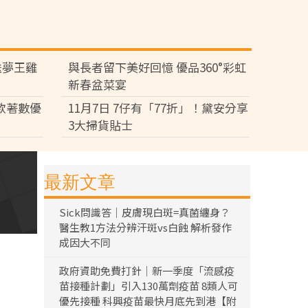
送夢王雞
與長者留下美好回憶 優品360°彩虹
新春盆菜宴
多款著數優
11月7日 7仔有「77折」！黛安分享
3大掃貨貼士
最新文章
Sick問識答｜皮膚現白斑=真菌纏身？
醫生教1方法分辨汗斑vs白蝕 解析發作
成因大不同
政府資助免費打針｜新一季度「流感疫
苗接種計劃」引入130萬劑疫苗 8類人可
優先接種 科興疫苗最快月底先到港【附