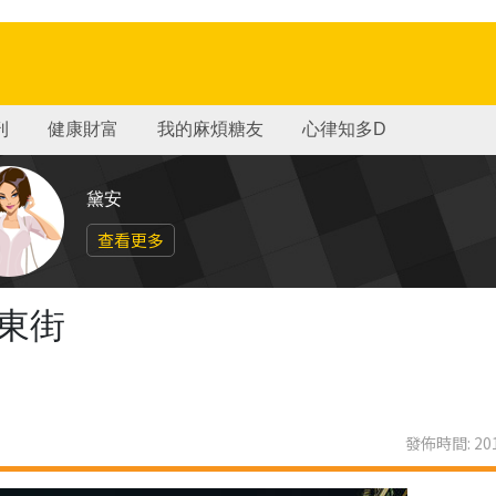
刊
健康財富
我的麻煩糖友
心律知多D
黛安
查看更多
東街
發佈時間: 201