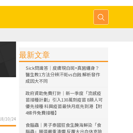
最新文章
Sick問識答｜皮膚現白斑=真菌纏身？
醫生教1方法分辨汗斑vs白蝕 解析發作
成因大不同
政府資助免費打針｜新一季度「流感疫
苗接種計劃」引入130萬劑疫苗 8類人可
優先接種 科興疫苗最快月底先到港【附
4條件免費接種】
8/10/24
食腦蟲｜男子泰國狂食生醃海鮮染「食
腦蟲」腸道嚴重潰爛 反覆大出血休克險