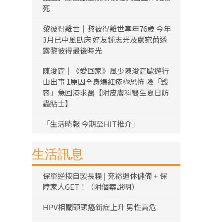
死
黎彼得離世｜黎彼得離世享年76歲 今年
3月已中風臥床 好友鍾志光及盧宛茵透
露黎彼得最後時光
陳浚霆｜《愛回家》風少陳浚霆歐遊行
山出事 1原因全身爆紅疹極恐怖 險「毀
容」急回港求醫【附皮膚科醫生夏日防
蟲貼士】
「生活晴報 今期至HIT推介」
生活訊息
保單逆按自製長糧 | 充裕退休儲備 + 保
障家人GET！（附個案說明）
HPV相關頭頸癌新症上升 男性高危