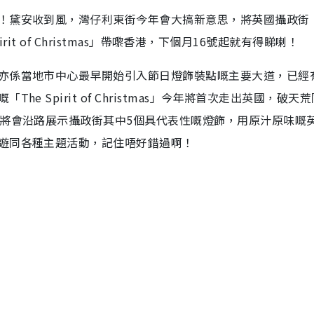
！黛安收到風，灣仔利東街今年會大搞新意思，將英國攝政街
pirit of Christmas」帶嚟香港，下個月16號起就有得睇喇！
亦係當地市中心最早開始引入節日燈飾裝點嘅主要大道，已經有
 Spirit of Christmas」今年將首次走出英國，破天
」將會沿路展示攝政街其中5個具代表性嘅燈飾，用原汁原味嘅
遊同各種主題活動，記住唔好錯過啊！