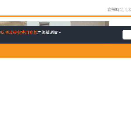
發佈時間: 202
的
私隱政策與使用條款
才繼續瀏覽。
係我們未來幸福嘅所在。芸芸幸福感範疇之中，黛安認為精神