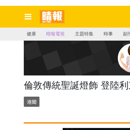
健康
晴報電視
主題特集
時事
副
倫敦傳統聖誕燈飾 登陸利
港聞