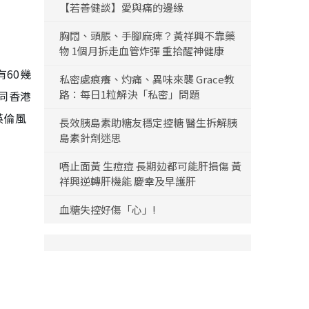
【若善健談】愛與痛的邊緣
胸悶、頭脹、手腳麻痺？黃祥興不靠藥
物 1個月拆走血管炸彈 重拾醒神健康
60幾
私密處痕癢、灼痛、異味來襲 Grace教
路：每日1粒解決「私密」問題
荒同香港
英倫風
長效胰島素助糖友穩定控糖 醫生拆解胰
島素針劑迷思
唔止面黃 生痘痘 長期攰都可能肝損傷 黃
祥興逆轉肝機能 慶幸及早護肝
血糖失控好傷「心」!