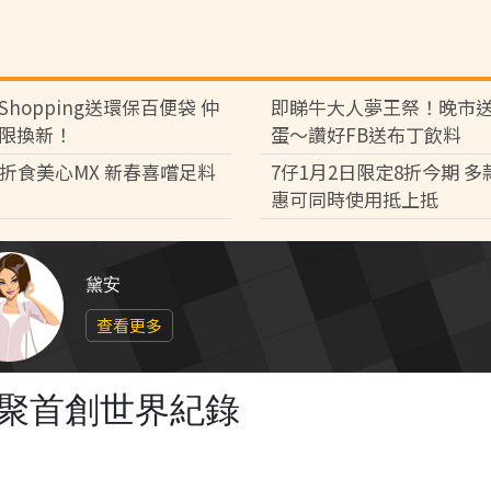
Shopping送環保百便袋 仲
即睇牛大人夢王祭！晚市
限換新！
蛋～讚好FB送布丁飲料
8折食美心MX 新春喜嚐足料
7仔1月2日限定8折今期 
惠可同時使用抵上抵
黛安
查看更多
界聚首創世界紀錄