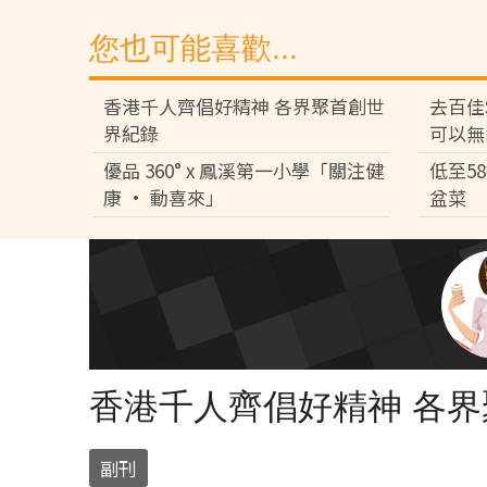
您也可能喜歡...
香港千人齊倡好精神 各界聚首創世
去百佳
界紀錄
可以無
優品 360° x 鳳溪第一小學「關注健
低至5
康 • 動喜來」
盆菜
香港千人齊倡好精神 各
副刊