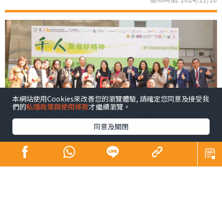
本網站使用Cookies來改善您的瀏覽體驗, 請確定您同意及接受我
們的
私隱政策與使用條款
才繼續瀏覽。
同意及關閉
青少年係未來社會嘅主人翁，佢哋嘅幸福感同時都係我們
未來幸福嘅所在。芸芸幸福感範疇之中，黛安認為精神健
康尤為重要，亦係近年社會各界關注所在。為咗凝聚更大
嘅社會力量以更廣泛嘅層面支持我哋呢班未來社會嘅主人
翁，同時響應特首喺《施政報告》中提出嘅加強支持青少