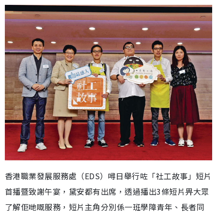
香港職業發展服務處（EDS）噚日舉行咗「社工故事」短片
首播暨致謝午宴，黛安都有出席，透過播出3條短片畀大眾
了解佢哋嘅服務，短片主角分別係一班學障青年、長者同