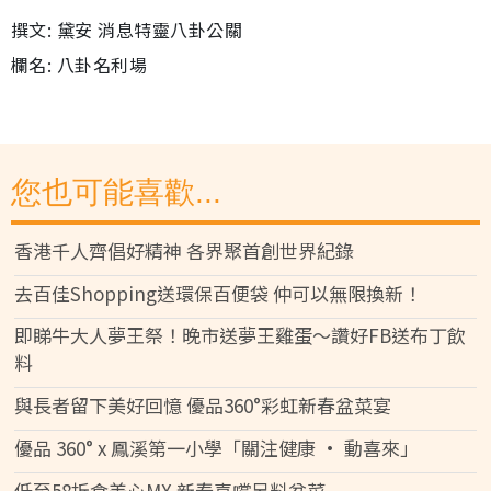
撰文: 黛安 消息特靈八卦公關
欄名: 八卦名利場
您也可能喜歡...
香港千人齊倡好精神 各界聚首創世界紀錄
去百佳Shopping送環保百便袋 仲可以無限換新！
即睇牛大人夢王祭！晚市送夢王雞蛋～讚好FB送布丁飲
料
與長者留下美好回憶 優品360°彩虹新春盆菜宴
優品 360° x 鳳溪第一小學「關注健康 • 動喜來」
低至58折食美心MX 新春喜嚐足料盆菜