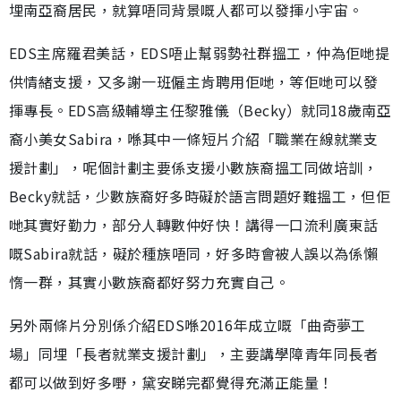
埋南亞裔居民，就算唔同背景嘅人都可以發揮小宇宙。
EDS主席羅君美話，EDS唔止幫弱勢社群搵工，仲為佢哋提
供情緒支援，又多謝一班僱主肯聘用佢哋，等佢哋可以發
揮專長。EDS高級輔導主任黎雅儀（Becky）就同18歲南亞
裔小美女Sabira，喺其中一條短片介紹「職業在線就業支
援計劃」，呢個計劃主要係支援小數族裔搵工同做培訓，
Becky就話，少數族裔好多時礙於語言問題好難搵工，但佢
哋其實好勤力，部分人轉數仲好快！講得一口流利廣東話
嘅Sabira就話，礙於種族唔同，好多時會被人誤以為係懶
惰一群，其實小數族裔都好努力充實自己。
另外兩條片分別係介紹EDS喺2016年成立嘅「曲奇夢工
場」同埋「長者就業支援計劃」，主要講學障青年同長者
都可以做到好多嘢，黛安睇完都覺得充滿正能量！