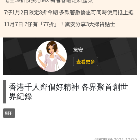
7仔1月2日限定8折今期 多款著數優惠可同時使用抵上抵
11月7日 7仔有「77折」！黛安分享3大掃貨貼士
黛安
查看更多
香港千人齊倡好精神 各界聚首創世
界紀錄
副刊
發佈時間: 2024/12/10