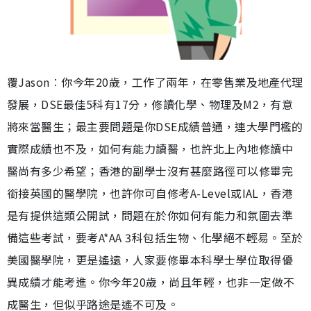
覆Jason︰你今年20歲，工作了兩年，在零售業及地產代理
發展，DSE最佳5科有17分，修讀化學、物理及M2，有意
將來當醫生；最主要問題是你DSE成績普通，連大學門檻的
實際成績也不及，如何有能力讀醫，也許北上內地修讀中
醫尚有多少希望；香港的副學士沒有甚麼路徑可以修畢完
銜接英國的醫學院，也許你可自修考A-Level或IAL，香港
是有提供這類公開試，問題在於你如何有能力和氛圍去準
備這些考試，要考A*AA 3科包括生物、化學絕不輕易。至於
美國醫學院，更是遙遠，人家要修畢本科學士學位取得優
異成績才能考進。你今年20歲，尚且年輕，也非一定做不
成醫生，但似乎路途是遙不可及。