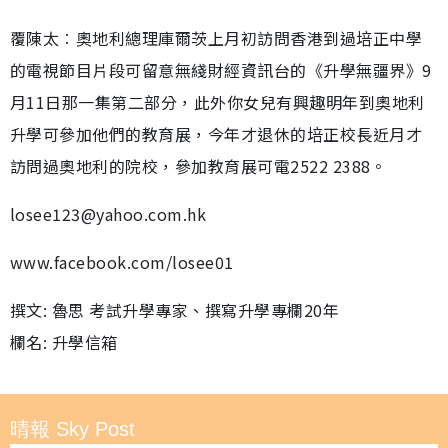
覆陳太︰奧地利總理庫爾茨上月初訪問香港到過培正中學
的電視節目片段可留意無綫財經資訊台的《升學無疆界》9
月11日那一集第二部分，此外你女兒有興趣明年到奧地利
升學可參加他們的教育展，今年才退休的培正校長近月才
訪問過奧地利的院校，參加教育展可電2522 2388。
losee123@yahoo.com.hk
www.facebook.com/losee01
撰文: 魯思 考試升學專家、撰寫升學專欄20年
欄名: 升學信箱
晴報 Sky Post