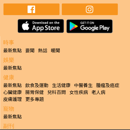
時事
最新焦點
要聞
熱話
暖聞
娛樂
最新焦點
健康
最新焦點
飲食及運動
生活健康
中醫養生
腫瘤及癌症
心臟健康
腸胃保健
兒科百問
女性疾病
老人病
皮膚護理
更多專題
寵物
最新焦點
副刊