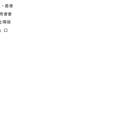
贏。香港
商會會
士帶領
」口