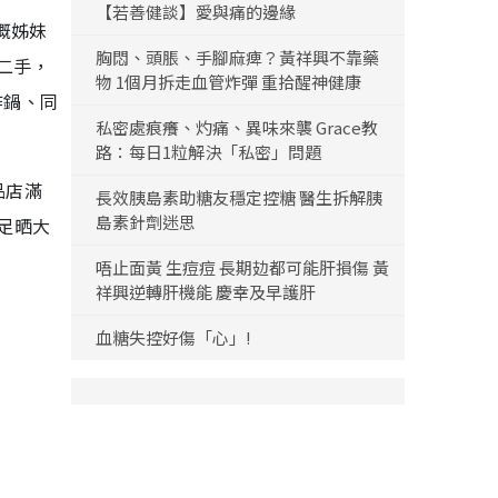
【若善健談】愛與痛的邊緣
嘅姊妹
胸悶、頭脹、手腳麻痺？黃祥興不靠藥
二手，
物 1個月拆走血管炸彈 重拾醒神健康
炸鍋、同
私密處痕癢、灼痛、異味來襲 Grace教
路：每日1粒解決「私密」問題
品店滿
長效胰島素助糖友穩定控糖 醫生拆解胰
島素針劑迷思
足晒大
唔止面黃 生痘痘 長期攰都可能肝損傷 黃
祥興逆轉肝機能 慶幸及早護肝
血糖失控好傷「心」!