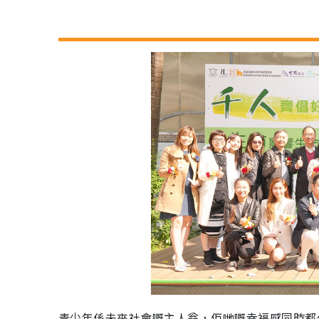
青少年係未來社會嘅主人翁，佢哋嘅幸福感同時都