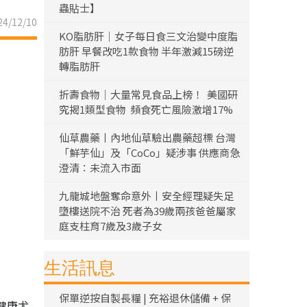
蟲貼士】
4/12/10
KO脂肪肝｜女子每日食三文治變中度脂
肪肝 早餐改吃1款食物 半年激減15磅逆
轉脂肪肝
折壽食物｜大量常見食品上榜！ 美國研
究揭1類型食物 頻食死亡風險激增17%
仙草農藥丨內地仙草驗出農藥超標 台灣
「鮮芋仙」及「CoCo」疑涉事 供應商急
澄清：未流入市面
九龍城地盤奪命意外丨安全經理疑失足
墮樓送院不治 死者為39歲兩孩爸爸屬家
庭支柱育7歲及3歲子女
生活訊息
保單逆按自製長糧 | 充裕退休儲備 + 保
健康尤