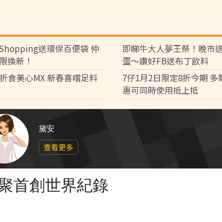
Shopping送環保百便袋 仲
即睇牛大人夢王祭！晚市
限換新！
蛋～讚好FB送布丁飲料
8折食美心MX 新春喜嚐足料
7仔1月2日限定8折今期 
惠可同時使用抵上抵
黛安
查看更多
界聚首創世界紀錄