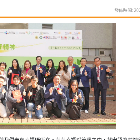
發佈時間: 202
係我們未來幸福嘅所在。芸芸幸福感範疇之中，黛安認為精神