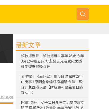
最新文章
黎彼得離世｜黎彼得離世享年76歲 今年
3月已中風臥床 好友鍾志光及盧宛茵透
露黎彼得最後時光
陳浚霆｜《愛回家》風少陳浚霆歐遊行
山出事 1原因全身爆紅疹極恐怖 險「毀
容」急回港求醫【附皮膚科醫生夏日防
蟲貼士】
8/10/09
KO脂肪肝｜女子每日食三文治變中度脂
肪肝 早餐改吃1款食物 半年激減15磅逆