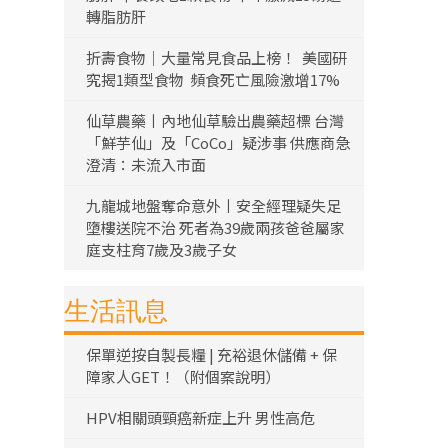
轉脂肪肝
折壽食物｜大量常見食品上榜！ 美國研
究揭1類型食物 頻食死亡風險激增17%
仙草農藥丨內地仙草驗出農藥超標 台灣
「鮮芋仙」及「CoCo」疑涉事 供應商急
澄清：未流入市面
九龍城地盤奪命意外丨安全經理疑失足
墮樓送院不治 死者為39歲兩孩爸爸屬家
庭支柱育7歲及3歲子女
生活訊息
保單逆按自製長糧 | 充裕退休儲備 + 保
障家人GET！（附個案說明）
HPV相關頭頸癌新症上升 男性高危