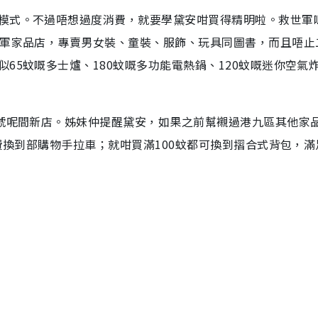
模式。不過唔想過度消費，就要學黛安咁買得精明啦。救世軍
世軍家品店，專賣男女裝、童裝、服飾、玩具同圖書，而且唔止
65蚊嘅多士爐、180蚊嘅多功能電熱鍋、120蚊嘅迷你空氣
8號呢間新店。姊妹仲提醒黛安，如果之前幫襯過港九區其他家
免費換到部購物手拉車；就咁買滿100蚊都可換到摺合式背包，滿