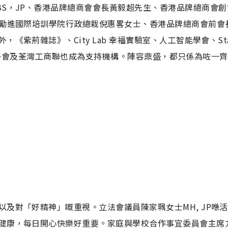
BS，JP、香港品牌總商會會長黃毅超先生、香港品牌總商會創
⁠勵進國際培訓學院行政總栽倪惠畧女士、香港品牌總商會前會
紫荊雜誌》、City Lab 幸福實驗室、人工智能學會、Sta
文田獅子會及荃灣工商聯也成為支持機構。陣容鼎盛，都只係為咗一
及對「好精神」嘅重視。立法會議員陳家珮女士MH, JP喺
健康，每日開心快樂好重要。家庭與學校合作事宜委員會主席