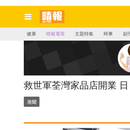
健康
晴報電視
主題特集
時事
副
救世軍荃灣家品店開業 
港聞