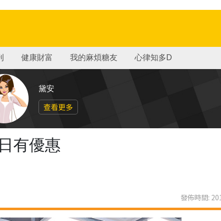
刊
健康財富
我的麻煩糖友
心律知多D
黛安
查看更多
日日有優惠
發佈時間: 201