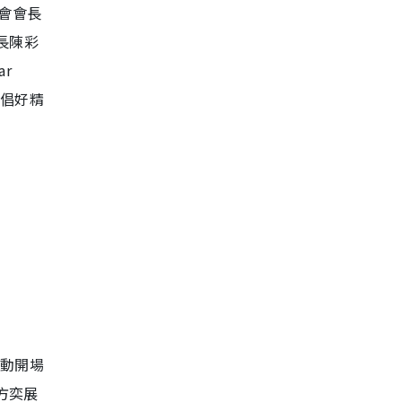
會會長
長陳彩
r
齊倡好精
活動開場
方奕展