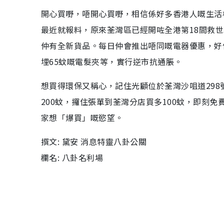
開心買嘢，唔開心買嘢，相信係好多香港人嘅生活
最近就報料，原來荃灣區已經開咗全港第18間救
仲有全新貨品。每日仲會推出唔同嘅電器優惠，好似
埋65蚊嘅電髮夾等，實行逆市抗通脹。
想買得環保又稱心，記住光顧位於荃灣沙咀道29
200蚊，攞住張單到荃灣分店買多100蚊，即刻
家想「爆買」嘅慾望。
撰文: 黛安 消息特靈八卦公關
欄名: 八卦名利場