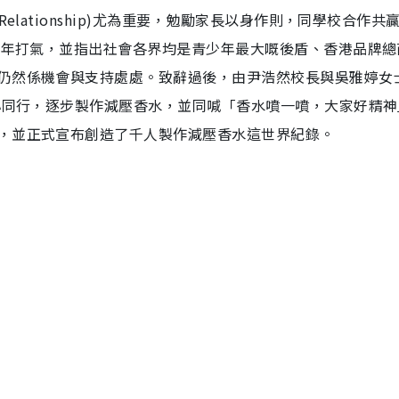
elationship)尤為重要，勉勵家長以身作則，同學校合作共
青少年打氣，並指出社會各界均是青少年最大嘅後盾、香港品牌總
仍然係機會與支持處處。致辭過後，由尹浩然校長與吳雅婷女
同心同行，逐步製作減壓香水，並同喊「香水噴一噴，大家好精神
，並正式宣布創造了千人製作減壓香水這世界紀錄。