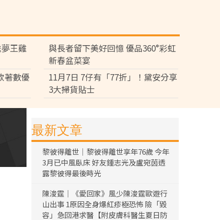
送夢王雞
與長者留下美好回憶 優品360°彩虹
新春盆菜宴
多款著數優
11月7日 7仔有「77折」！黛安分享
3大掃貨貼士
最新文章
黎彼得離世｜黎彼得離世享年76歲 今年
3月已中風臥床 好友鍾志光及盧宛茵透
露黎彼得最後時光
陳浚霆｜《愛回家》風少陳浚霆歐遊行
山出事 1原因全身爆紅疹極恐怖 險「毀
容」急回港求醫【附皮膚科醫生夏日防