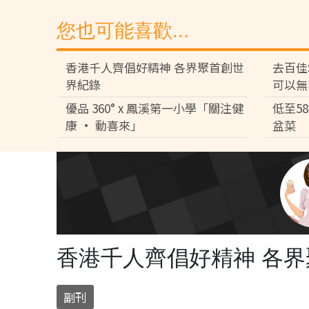
您也可能喜歡...
香港千人齊倡好精神 各界聚首創世
去百佳
界紀錄
可以無
優品 360° x 鳳溪第一小學「關注健
低至5
康 • 動喜來」
盆菜
香港千人齊倡好精神 各
副刊