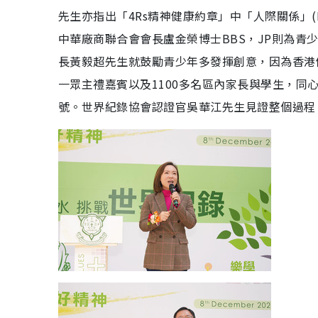
先生亦指出「4Rs精神健康約章」中「人際關係」(R
中華廠商聯合會會長盧金榮博士BBS，JP則為
長黃毅超先生就鼓勵青少年多發揮創意，因為香港
一眾主禮嘉賓以及1100多名區內家長與學生，
號。世界紀錄協會認證官吳華江先生見證整個過程