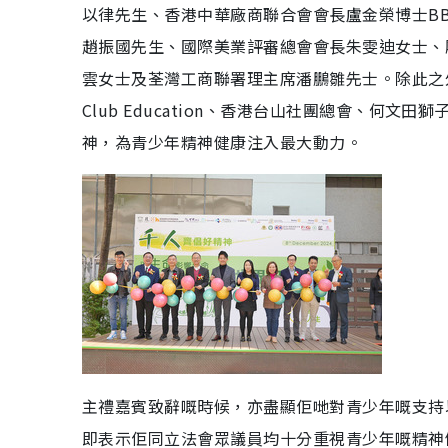
以律先生、香港中華廠商聯合會會長盧金榮博士B
趙振國先生、國際美業評審總會會長朱雯迪女士、
雲女士及荃灣工商聯署理主席潘鵬雛先士。除此之外，《
Club Education、香港台山社團總會、何
神，為青少年精神健康注入最大動力。
主禮嘉賓致辭嘅時候，亦盡顯佢哋對青少年嘅支持以
即表示佢同立法會眾議員均十分重視青少年嘅精神