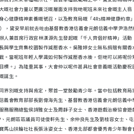
大嘅社會力量以更廣泛嘅層面支持我哋呢班未來社會嘅主人翁
身心健康精神素養嘅號召，以及教育局嘅「4Rs精神健康約章
，Resilience），黛安早前就去咗由基督教香港信義會元朗信義中學尹浩
 Group創辦人兼首席行政官林漢源先生發起嘅「千人齊倡好精神」活
長與學生齊集校園製作減壓香水。吳雅婷女士無私捐贈有關香
戰。當呢班年輕人學識如何製作減壓香水後，佢哋可以將呢份
目標。」為隆重其事，大會仲以呢件甚具社會意義嘅活動慶祝國
嘅誕生。
同界別嘅支持與肯定，聚首一堂鼓勵青少年。當中包括教育局
信義會教育部部長劉偉海先生、基督教香港信義會元朗信義中
服務服務總監侯詩雅女士及周靜子女士、香港遊戲治療協會遊
JP、元朗區區議員司徒俊軒先生、余仲良先生及劉桂容女士、
寶馬山扶輪社社長張泳姿女士、香港北部都會優秀青少年聯會