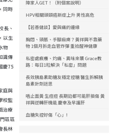
障家人GET！（附個案說明）
，同時
HPV相關頭頸癌新症上升 男性高危
」
【若善健談】愛與痛的邊緣
然校長、
動，以生
胸悶、頭脹、手腳麻痺？黃祥興不靠藥
物 1個月拆走血管炸彈 重拾醒神健康
水物
知識傳
私密處痕癢、灼痛、異味來襲 Grace教
路：每日1粒解決「私密」問題
慶75
長效胰島素助糖友穩定控糖 醫生拆解胰
島素針劑迷思
家庭與
唔止面黃 生痘痘 長期攰都可能肝損傷 黃
學校監
祥興逆轉肝機能 慶幸及早護肝
戲治療
血糖失控好傷「心」!
屯門區區
會長林