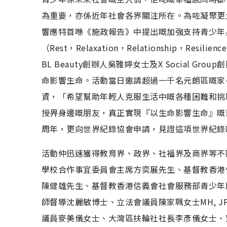
為重要，亦係近年社會各界關注所在。為咗凝聚更
響應特首喺《施政報告》中提出嘅加強支持青少年
（Rest，Relaxation，Relationship
BL Beauty創辦人吳雅婷女士及X Social
命影響生命。活動當日邀請超過一千名元朗區嘅家
資，「希望幫助年輕人克服生活中嘅各種困難和挑
授畀身邊嘅朋友，真正實現『以生命影響生命』嘅
周年，更向世界紀錄協會申請，見證這項世界紀錄
活動仲迅速獲得教育界、政界、社福界及商界等不
學校合作事宜委員會主席方奕展先生、基督教香港
陳健雄先生、基督教香港信義會社會服務部青少年
師督導沈麗敏博士、立法會議員陳家珮女士MH, 
議員麥美儀女士、大灣區扶輪社社長李彥儀女士、