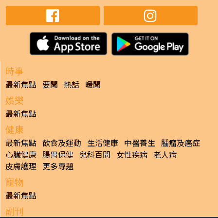
時事
最新焦點
要聞
熱話
暖聞
娛樂
最新焦點
健康
最新焦點
飲食及運動
生活健康
中醫養生
腫瘤及癌症
心臟健康
腸胃保健
兒科百問
女性疾病
老人病
皮膚護理
更多專題
寵物
最新焦點
副刊