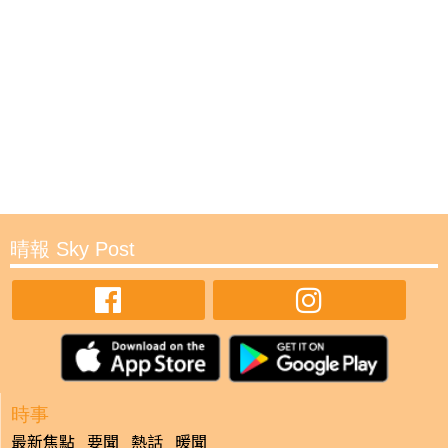
晴報 Sky Post
時事
最新焦點
要聞
熱話
暖聞