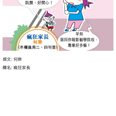
撰文: 何樂
欄名: 瘋狂家長