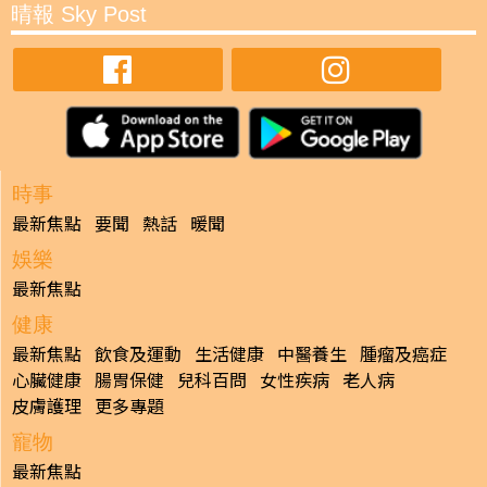
晴報 Sky Post
時事
最新焦點
要聞
熱話
暖聞
娛樂
最新焦點
健康
最新焦點
飲食及運動
生活健康
中醫養生
腫瘤及癌症
心臟健康
腸胃保健
兒科百問
女性疾病
老人病
皮膚護理
更多專題
寵物
最新焦點