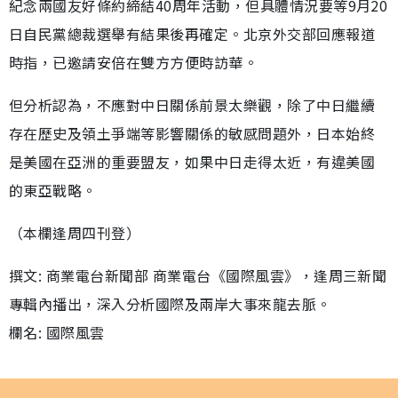
紀念兩國友好條約締結40周年活動，但具體情況要等9月20
日自民黨總裁選舉有結果後再確定。北京外交部回應報道
時指，已邀請安倍在雙方方便時訪華。
但分析認為，不應對中日關係前景太樂觀，除了中日繼續
存在歷史及領土爭端等影響關係的敏感問題外，日本始終
是美國在亞洲的重要盟友，如果中日走得太近，有違美國
的東亞戰略。
（本欄逢周四刊登）
撰文: 商業電台新聞部 商業電台《國際風雲》，逢周三新聞
專輯內播出，深入分析國際及兩岸大事來龍去脈。
欄名: 國際風雲