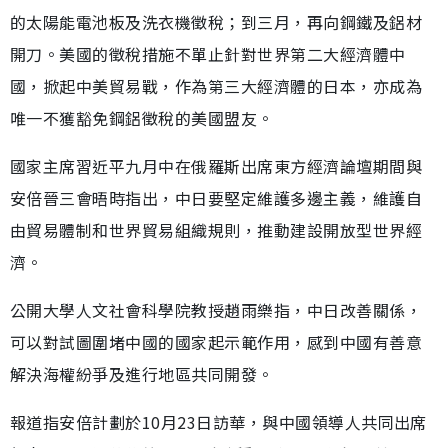
的太陽能電池板及洗衣機徵稅；到三月，再向鋼鐵及鋁材
開刀。美國的徵稅措施不單止針對世界第二大經濟體中
國，掀起中美貿易戰，作為第三大經濟體的日本，亦成為
唯一不獲豁免鋼鋁徵稅的美國盟友。
國家主席習近平九月中在俄羅斯出席東方經濟論壇期間與
安倍晉三會晤時指出，中日要堅定維護多邊主義，維護自
由貿易體制和世界貿易組織規則，推動建設開放型世界經
濟。
公開大學人文社會科學院教授趙雨樂指，中日改善關係，
可以對試圖圍堵中國的國家起示範作用，感到中國有善意
解決海權紛爭及進行地區共同開發。
報道指安倍計劃於10月23日訪華，與中國領導人共同出席