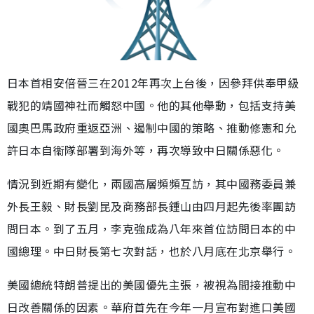
日本首相安倍晉三在2012年再次上台後，因參拜供奉甲級
戰犯的靖國神社而觸怒中國。他的其他舉動，包括支持美
國奧巴馬政府重返亞洲、遏制中國的策略、推動修憲和允
許日本自衞隊部署到海外等，再次導致中日關係惡化。
情況到近期有變化，兩國高層頻頻互訪，其中國務委員兼
外長王毅、財長劉昆及商務部長鍾山由四月起先後率團訪
問日本。到了五月，李克強成為八年來首位訪問日本的中
國總理。中日財長第七次對話，也於八月底在北京舉行。
美國總統特朗普提出的美國優先主張，被視為間接推動中
日改善關係的因素。華府首先在今年一月宣布對進口美國