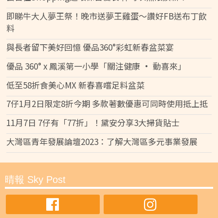
即睇牛大人夢王祭！晚市送夢王雞蛋～讚好FB送布丁飲
料
與長者留下美好回憶 優品360°彩虹新春盆菜宴
優品 360° x 鳳溪第一小學「關注健康 • 動喜來」
低至58折食美心MX 新春喜嚐足料盆菜
7仔1月2日限定8折今期 多款著數優惠可同時使用抵上抵
11月7日 7仔有「77折」！黛安分享3大掃貨貼士
大灣區青年發展論壇2023：了解大灣區多元事業發展
晴報 Sky Post