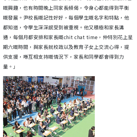
嘅興趣，也有時間晚上同家長傾偈，令身心都能得到平衡
嘅發展。尹校長嘅記性好好，每個學生嘅名字和特點，他
都知道，令學生深深感受到被重視。他又積極和家長溝
通，每個月都安排和家長嘅chit chat time，仲特別花上星
期六嘅時間，與家長就校政以及教育子女上交流心得，提
供支援，喺互相支持嘅情況下，家長和同學都會得到力
量。」