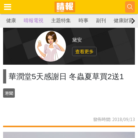
健康
晴報電視
主題特集
時事
副刊
健康財富
黛安
查看更多
華潤堂5天感謝日 冬蟲夏草買2送1
港聞
發佈時間: 2018/09/13