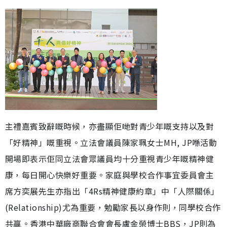
主禮嘉賓致辭嘅時候，亦盡顯佢哋對青少年嘅支持以及對
「好精神」嘅重視。立法會議員陳家珮女士MH, JP喺活動
開場即表示佢同立法會眾議員均十分重視青少年嘅精神健
康，每日開心快樂好重要。家庭與學校合作事宜委員會主
席方奕展先生亦指出「4Rs精神健康約章」中「人際關係」
(Relationship)尤為重要，勉勵家長以身作則，同學校合作
共贏。香港中華廠商聯合會會長盧金榮博士BBS，JP則為