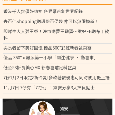
香港千人齊倡好精神 各界聚首創世界紀錄
去百佳Shopping送環保百便袋 仲可以無限換新！
即睇牛大人夢王祭！晚市送夢王雞蛋～讚好FB送布丁飲
料
與長者留下美好回憶 優品360°彩虹新春盆菜宴
優品 360° x 鳳溪第一小學「關注健康 • 動喜來」
低至58折食美心MX 新春喜嚐足料盆菜
7仔1月2日限定8折今期 多款著數優惠可同時使用抵上抵
11月7日 7仔有「77折」！黛安分享3大掃貨貼士
黛安