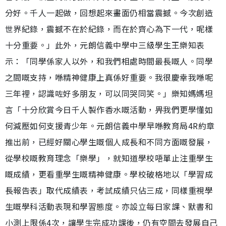
分好。千人一起做，回想起來畫面仍相當震撼。今次創造
世界紀錄，震撼不在於紀錄，而在於齊心為下一代，呢樣
十分重要。」此外，元朗信義中學中三級學生王樂知表
示：「同學係家人以外，和我們相處時間最長嘅人。同學
之間嘅支持，喺精神健康上真係好重要。我很慶幸我喺呢
三年裡，認識咗好多朋友，可以同哭同笑。」樂知媽媽坦
言「十分欣賞今日千人製作香水嘅活動，畀我們更學懂如
何減壓如何支援青少年。元朗信義中學早喺教育局4R約章
推出前，已經好關心學生嘅個人成長和不同方面嘅發展，
從學校嘅教育理念「樂學」，就知道學校唔單止注重學生
嘅成績，更看重學生嘅精神健康。學校破格地以「學習成
長報告表」取代成績表，考試成績只佔三成，同樣重視學
生嘅學科活動表現和學習態度。亦設立每日家課、默書和
小測上限係4次，讓學生完成功課後，仍有空間去發展自己