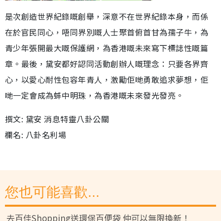
是次創造世界紀錄嘅創舉，深意不在世界紀錄本身，而係
在於官民同心，唔同界別嘅人士聚首俯首甘為孺子牛，為
青少年張開最大嘅保護網，為香港嘅未來寫下標誌性嘅篇
章。最後，黛安都好認同活動創辦人嘅理念：只要各界齊
心，以愛心耐性包容年青人，激勵佢哋勇敢追求夢想，佢
哋一定會成為蚌中明珠，為香港嘅未來發光發亮。
撰文: 黛安 消息特靈八卦公關
欄名: 八卦名利場
您也可能喜歡...
去百佳Shopping送環保百便袋 仲可以無限換新！