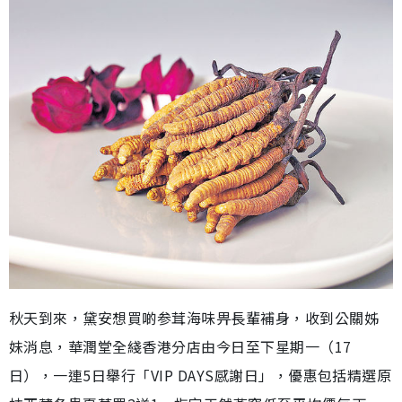
秋天到來，黛安想買啲参茸海味畀長輩補身，收到公關姊
妹消息，華潤堂全綫香港分店由今日至下星期一（17
日），一連5日舉行「VIP DAYS感謝日」，優惠包括精選原