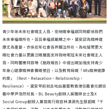
青少年係未來社會嘅主人翁，佢哋嘅幸福感同時都係我們
未來幸福嘅所在。芸芸幸福感範疇之中，黛安認為精神健
康尤為重要，亦係近年社會各界關注所在。為咗凝聚更大
嘅社會力量以更廣泛嘅層面支持我哋呢班未來社會嘅主人
翁，同時響應特首喺《施政報告》中提出嘅加強支持青少
年身心健康精神素養嘅號召，以及教育局嘅「4Rs精神健康
約章」（Rest，Relaxation，Relationship，
Resilience），黛安早前就去咗由基督教香港信義會元朗信
義中學尹浩然校長、BL Beauty創辦人吳雅婷女士及X
Social Group創辦人兼首席行政官林漢源先生發起嘅「千