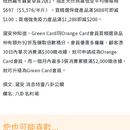
枝西藏冬蟲夏草買2送1，指定天然燕窩低至平均價每両
$697（$5,576/半斤）。買精選保健產品滿$688可即減
$100；買增強免疫力產品滿$1,288即減$200。
黛安仲知道，Green Card同Orange Card會員買精選貨品
仲有額外92折及賺取倍數積分。會員優惠多蘿蘿，顧客憑
30日內單次消費滿$300嘅收據，就可申請成為Orange
Card會員。而一個月內最多3張消費累積滿$2,000嘅收據，
就可升級為Green Card會員。
撰文: 黛安 消息特靈八卦公關
欄名: 八卦名利場
您也可能喜歡...