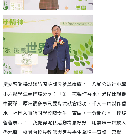
黛安跟隨攝製隊訪問咗部分參與家庭。十八鄉公益社小學
小六級學生黃梓煖分享：「第一次製作香水，過程比想像
中簡單，原來很多事只要肯試就會成功。千人一齊製作香
水，社區入面唔同學校嘅學生一齊做，十分開心。」梓煖
爸爸表示：「我覺得呢個活動構思好好！用氣味一齊放入
香水瓶，校園內校長教師與家長學生聚埋一齊整，感覺十