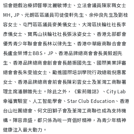
協會遊戲治療師督導沈麗敏博士、立法會議員陳家珮女士
MH, JP、元朗區區議員司徒俊軒先生、余仲良先生及劉桂
容女士、屯門區區議員麥美儀女士、大灣區扶輪社社長李
彥儀女士、寶馬山扶輪社社長張泳姿女士、香港北部都會
優秀青少年聯會會長林以律先生、香港中華廠商聯合會會
長盧金榮博士BBS，JP、香港品牌總商會會長黃毅超先
生、香港品牌總商會創會會長趙振國先生、國際美業評審
總會會長朱雯迪女士、⁠勵進國際培訓學院行政總栽倪惠畧
女士、香港品牌總商會前會長陳彩雲女士及荃灣工商聯署
理主席潘鵬雛先士。除此之外，《紫荊雜誌》、City Lab
幸福實驗室、人工智能學會、Star Club Education、香港
台山社團總會、何文田獅子會及荃灣工商聯也成為支持機
構。陣容鼎盛，都只係為咗一齊倡好精神，為青少年精神
健康注入最大動力。