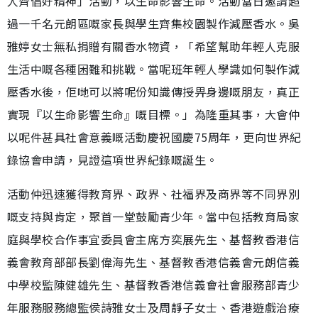
人齊倡好精神」活動，以生命影響生命。活動當日邀請超
過一千名元朗區嘅家長與學生齊集校園製作減壓香水。吳
雅婷女士無私捐贈有關香水物資，「希望幫助年輕人克服
生活中嘅各種困難和挑戰。當呢班年輕人學識如何製作減
壓香水後，佢哋可以將呢份知識傳授畀身邊嘅朋友，真正
實現『以生命影響生命』嘅目標。」為隆重其事，大會仲
以呢件甚具社會意義嘅活動慶祝國慶75周年，更向世界紀
錄協會申請，見證這項世界紀錄嘅誕生。
活動仲迅速獲得教育界、政界、社福界及商界等不同界別
嘅支持與肯定，聚首一堂鼓勵青少年。當中包括教育局家
庭與學校合作事宜委員會主席方奕展先生、基督教香港信
義會教育部部長劉偉海先生、基督教香港信義會元朗信義
中學校監陳健雄先生、基督教香港信義會社會服務部青少
年服務服務總監侯詩雅女士及周靜子女士、香港遊戲治療