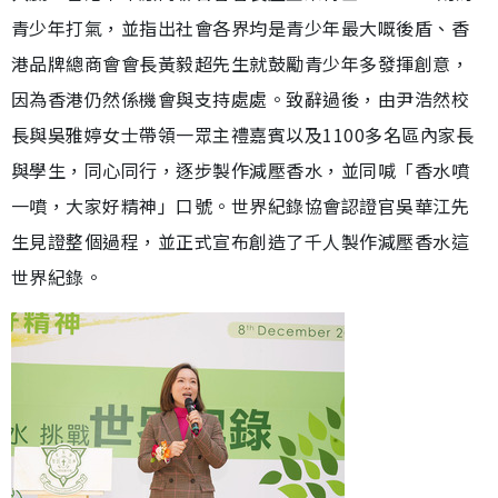
青少年打氣，並指出社會各界均是青少年最大嘅後盾、香
港品牌總商會會長黃毅超先生就鼓勵青少年多發揮創意，
因為香港仍然係機會與支持處處。致辭過後，由尹浩然校
長與吳雅婷女士帶領一眾主禮嘉賓以及1100多名區內家長
與學生，同心同行，逐步製作減壓香水，並同喊「香水噴
一噴，大家好精神」口號。世界紀錄協會認證官吳華江先
生見證整個過程，並正式宣布創造了千人製作減壓香水這
世界紀錄。