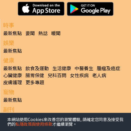
時事
最新焦點
要聞
熱話
暖聞
娛樂
最新焦點
健康
最新焦點
飲食及運動
生活健康
中醫養生
腫瘤及癌症
心臟健康
腸胃保健
兒科百問
女性疾病
老人病
皮膚護理
更多專題
寵物
最新焦點
副刊
最新焦點
本網站使用Cookies來改善您的瀏覽體驗, 請確定您同意及接受我
們的
私隱政策與使用條款
才繼續瀏覽。
日報