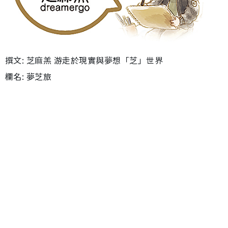
撰文: 芝麻羔 游走於現實與夢想「芝」世界
欄名: 夢芝旅