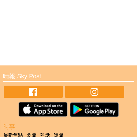
晴報 Sky Post
時事
最新焦點
要聞
熱話
暖聞