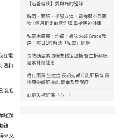
【若善健談】愛與痛的邊緣
胸悶、頭脹、手腳麻痺？黃祥興不靠藥
物 1個月拆走血管炸彈 重拾醒神健康
私密處痕癢、灼痛、異味來襲 Grace教
路：每日1粒解決「私密」問題
我在電
長效胰島素助糖友穩定控糖 醫生拆解胰
島素針劑迷思
有溫和
唔止面黃 生痘痘 長期攰都可能肝損傷 黃
祥興逆轉肝機能 慶幸及早護肝
已滾瓜
血糖失控好傷「心」!
你睇到
複雜
單得來又