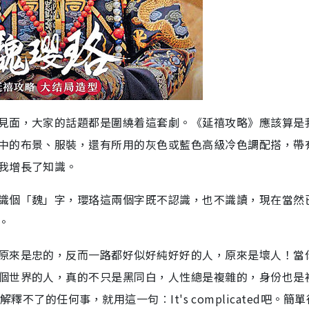
見面，大家的話題都是圍繞着這套劇。《延禧攻略》應該算是
中的布景、服裝，還有所用的灰色或藍色高級冷色調配搭，帶
我增長了知識。
識個「魏」字，瓔珞這兩個字既不認識，也不識讀，現在當然
。
原來是忠的，反而一路都好似好純好好的人，原來是壞人！當
個世界的人，真的不只是黑同白，人性總是複雜的，身份也是
釋或解釋不了的任何事，就用這一句︰It's complicated吧。簡