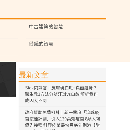
中古建築的智慧
借錢的智慧
最新文章
Sick問識答｜皮膚現白斑=真菌纏身？
醫生教1方法分辨汗斑vs白蝕 解析發作
成因大不同
政府資助免費打針｜新一季度「流感疫
苗接種計劃」引入130萬劑疫苗 8類人可
優先接種 科興疫苗最快月底先到港【附