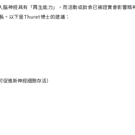
發現，成人腦神經具有「再生能力」，而活動或飲食已被證實會影響精
。以下是Thuret博士的建議：
可促進新神經細胞存活）