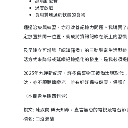
高脂肪飲食
過度飲酒
食用質地過於軟爛的食物
通過治療與練習，亦可改善記憶力問題。我購買了
定放置於同一位置，養成將資訊記錄在紙上的習慣
及早建立可增強「認知儲備」的三動豐富生活型態
活方式來降低或延緩記憶退化的發生，是我必須提
2025年九運新紀元，許多舊事物正被淘汰與取
汰，亦不願脫節變老，唯有好好保持健康，保護自
（本欄逢星期四刊登）
撰文: 陳淑蘭 樂天知命，直言無忌的電視及電台節
欄名: 口沒遮蘭