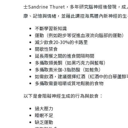
士Sandrine Thuret，多年研究腦神經後
康、記憶與情緒，並藉此調控海馬體內新神經的生長
不斷學習新知識
運動（例如跑步等促進血液流向腦部的運動）
減少飲食20-30%的卡路里
間歇性禁食
延長兩餐之間的進食間隔時間
多攝取類黃酮（如黑巧克力與藍莓）
多攝取奧米伽-3脂肪酸（如鮭魚）
如需飲酒，建議選擇紅酒（紅酒中的白藜蘆醇
多攝取需要咀嚼或質地鬆脆的食物
以下是會阻礙神經生成的行為與飲食：
過大壓力
睡眠不足
缺乏運動