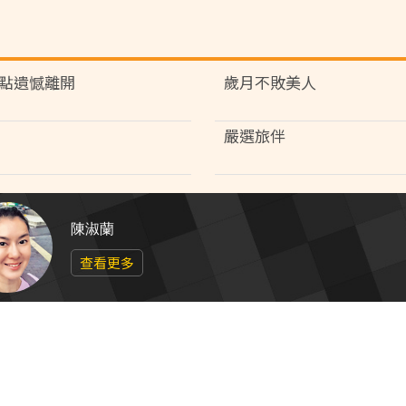
點遺憾離開
歲月不敗美人
嚴選旅伴
陳淑蘭
查看更多