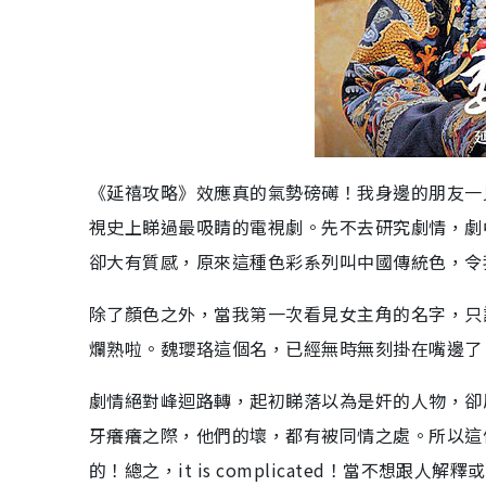
《延禧攻略》效應真的氣勢磅礡！我身邊的朋友一
視史上睇過最吸睛的電視劇。先不去研究劇情，劇
卻大有質感，原來這種色彩系列叫中國傳統色，令
除了顏色之外，當我第一次看見女主角的名字，只
爛熟啦。魏瓔珞這個名，已經無時無刻掛在嘴邊了
劇情絕對峰迴路轉，起初睇落以為是奸的人物，卻
牙癢癢之際，他們的壞，都有被同情之處。所以這
的！總之，it is complicated！當不想跟人解