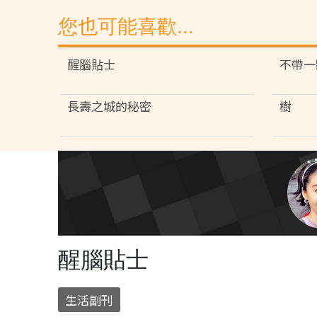
您也可能喜歡...
醒腦貼士
不帶一
長壽之城的秘密
樹
醒腦貼士
生活副刊