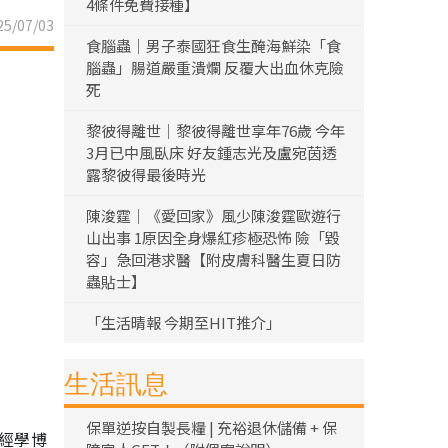
4條件免費接種】
5/07/03
食腦蟲｜男子泰國狂食生醃海鮮染「食
腦蟲」腸道嚴重潰爛 反覆大出血休克險
死
黎彼得離世｜黎彼得離世享年76歲 今年
3月已中風臥床 好友鍾志光及盧宛茵透
露黎彼得最後時光
陳浚霆｜《愛回家》風少陳浚霆歐遊行
山出事 1原因全身爆紅疹極恐怖 險「毀
容」急回港求醫【附皮膚科醫生夏日防
蟲貼士】
「生活晴報 今期至HIT推介」
生活訊息
保單逆按自製長糧 | 充裕退休儲備 + 保
經學博