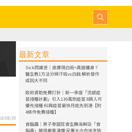
最新文章
Sick問識答｜皮膚現白斑=真菌纏身？
醫生教1方法分辨汗斑vs白蝕 解析發作
成因大不同
政府資助免費打針｜新一季度「流感疫
苗接種計劃」引入130萬劑疫苗 8類人可
優先接種 科興疫苗最快月底先到港【附
4條件免費接種】
8/08/30
食腦蟲｜男子泰國狂食生醃海鮮染「食
腦蟲」腸道嚴重潰爛 反覆大出血休克險