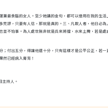
運兼最食腦的女人。至少她講的金句，都可以借用在我的生活
多荒謬，只要有人信，那就是真的。三、凡欺人者，他日必為
也並不怕事。為人處世無非就是兵來將擋，水來土掩，若是處
分；付出五分，得讓他還十分，只有這樣才是公平公正，若一
果然已經病入膏肓！
目主持人。