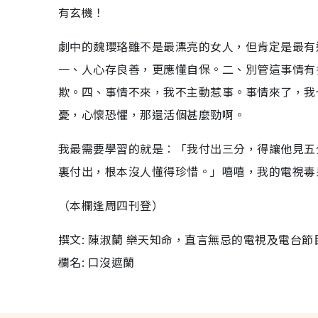
有玄機！
劇中的魏瓔珞雖不是最漂亮的女人，但肯定是最有
一、人心存良善，更應懂自保。二、別管這事情有
欺。四、事情不來，我不主動惹事。事情來了，我
憂，心懷恐懼，那還活個甚麼勁啊。
我最需要學習的就是︰「我付出三分，得讓他見五
裏付出，根本沒人懂得珍惜。」嘻嘻，我的電視毒
（本欄逢周四刊登）
撰文: 陳淑蘭 樂天知命，直言無忌的電視及電台節
欄名: 口沒遮蘭