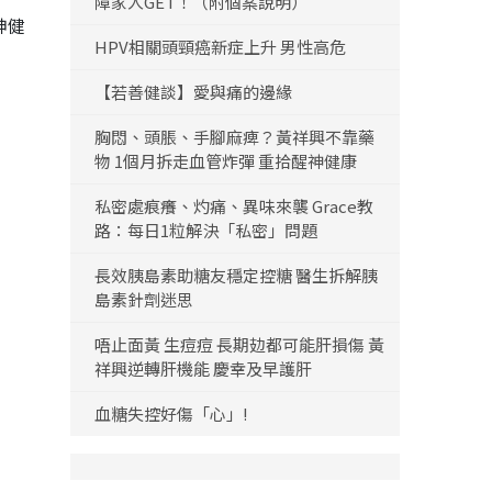
障家人GET！（附個案說明）
神健
HPV相關頭頸癌新症上升 男性高危
【若善健談】愛與痛的邊緣
胸悶、頭脹、手腳麻痺？黃祥興不靠藥
物 1個月拆走血管炸彈 重拾醒神健康
私密處痕癢、灼痛、異味來襲 Grace教
路：每日1粒解決「私密」問題
長效胰島素助糖友穩定控糖 醫生拆解胰
島素針劑迷思
唔止面黃 生痘痘 長期攰都可能肝損傷 黃
祥興逆轉肝機能 慶幸及早護肝
血糖失控好傷「心」!