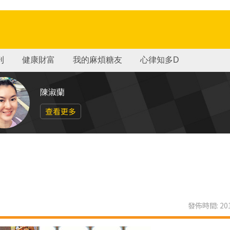
刊
健康財富
我的麻煩糖友
心律知多D
陳淑蘭
查看更多
發佈時間: 201