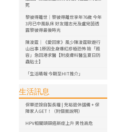
死
黎彼得離世｜黎彼得離世享年76歲 今年
3月已中風臥床 好友鍾志光及盧宛茵透
露黎彼得最後時光
陳浚霆｜《愛回家》風少陳浚霆歐遊行
山出事 1原因全身爆紅疹極恐怖 險「毀
容」急回港求醫【附皮膚科醫生夏日防
蟲貼士】
「生活晴報 今期至HIT推介」
生活訊息
保單逆按自製長糧 | 充裕退休儲備 + 保
障家人GET！（附個案說明）
HPV相關頭頸癌新症上升 男性高危