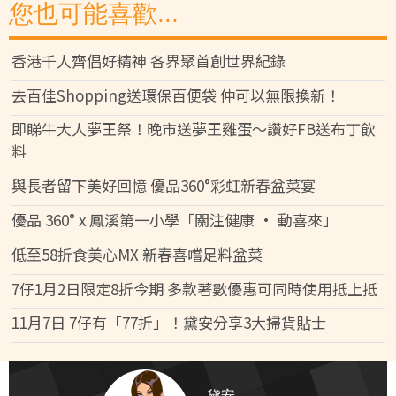
您也可能喜歡...
香港千人齊倡好精神 各界聚首創世界紀錄
去百佳Shopping送環保百便袋 仲可以無限換新！
即睇牛大人夢王祭！晚市送夢王雞蛋～讚好FB送布丁飲
料
與長者留下美好回憶 優品360°彩虹新春盆菜宴
優品 360° x 鳳溪第一小學「關注健康 • 動喜來」
低至58折食美心MX 新春喜嚐足料盆菜
7仔1月2日限定8折今期 多款著數優惠可同時使用抵上抵
11月7日 7仔有「77折」！黛安分享3大掃貨貼士
黛安