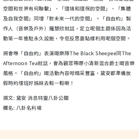
空間和世界有何聯繫」、「環境和環保的空間」、「集體
及自我空間」同埋「對未來一代的空間」。「自由約」製
作人（音樂及戶外）羅慧欣就話，定立呢個主題係因為活
動第一年進駐永久設施，令佢反思要點樣利用呢個空間。
將會喺「自由約」表演嘅樂隊The Black Sheepee同The
Afternoon Tea就話，會為觀眾帶嚟小清新混合爵士嘅音樂
風格。「自由約」嘅活動內容咁精采豐富，黛安都準備放
假時約埋班好姊妹去鬆一鬆喇！
撰文: 黛安 消息特靈八卦公關
欄名: 八卦名利場