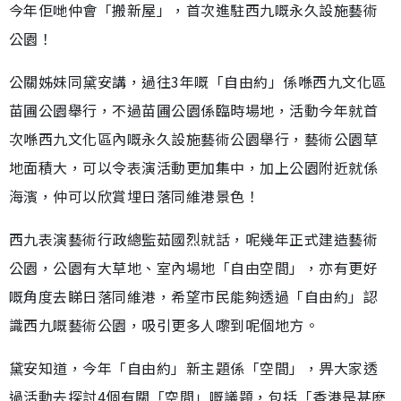
今年佢哋仲會「搬新屋」，首次進駐西九嘅永久設施藝術
公園！
公關姊妹同黛安講，過往3年嘅「自由約」係喺西九文化區
苗圃公園舉行，不過苗圃公園係臨時場地，活動今年就首
次喺西九文化區內嘅永久設施藝術公園舉行，藝術公園草
地面積大，可以令表演活動更加集中，加上公園附近就係
海濱，仲可以欣賞埋日落同維港景色！
西九表演藝術行政總監茹國烈就話，呢幾年正式建造藝術
公園，公園有大草地、室內場地「自由空間」，亦有更好
嘅角度去睇日落同維港，希望市民能夠透過「自由約」認
識西九嘅藝術公園，吸引更多人嚟到呢個地方。
黛安知道，今年「自由約」新主題係「空間」，畀大家透
過活動去探討4個有關「空間」嘅議題，包括「香港是甚麽