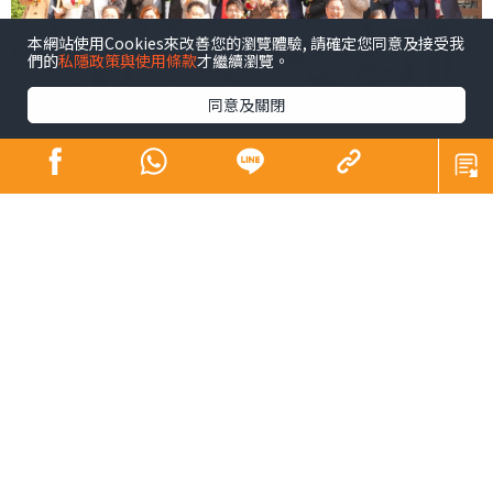
本網站使用Cookies來改善您的瀏覽體驗, 請確定您同意及接受我
們的
私隱政策與使用條款
才繼續瀏覽。
同意及關閉
青少年係未來社會嘅主人翁，佢哋嘅幸福感同時都係我們
未來幸福嘅所在。芸芸幸福感範疇之中，黛安認為精神健
康尤為重要，亦係近年社會各界關注所在。為咗凝聚更大
嘅社會力量以更廣泛嘅層面支持我哋呢班未來社會嘅主人
翁，同時響應特首喺《施政報告》中提出嘅加強支持青少
年身心健康精神素養嘅號召，以及教育局嘅「4Rs精神健康
約章」（Rest，Relaxation，Relationship，
Resilience），黛安早前就去咗由基督教香港信義會元朗信
義中學尹浩然校長、BL Beauty創辦人吳雅婷女士及X
Social Group創辦人兼首席行政官林漢源先生發起嘅「千