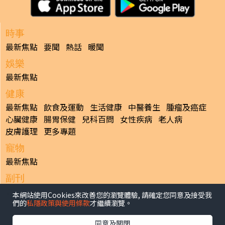
時事
最新焦點
要聞
熱話
暖聞
娛樂
最新焦點
健康
最新焦點
飲食及運動
生活健康
中醫養生
腫瘤及癌症
心臟健康
腸胃保健
兒科百問
女性疾病
老人病
皮膚護理
更多專題
寵物
最新焦點
副刊
最新焦點
本網站使用Cookies來改善您的瀏覽體驗, 請確定您同意及接受我
們的
私隱政策與使用條款
才繼續瀏覽。
日報
揭頁版
港聞
財經/地產
中國/國際
娛樂
Healthy Life
同意及關閉