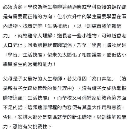
必須肯定，學校為新生舉辦這類適應或學科銜接的課程都
是有需要而正確的方向，但小六升中的學生需要學習在區
內購物、找商舖等「生活技能」，以「訓練自我解難能
力」，就較難令人理解︰送長者一些小禮物，可知道香港
人口老化；回收膠樽就實踐環保，乃至「學習」購物就是
「學習」生活技能，似未免太簡化了相關議題，並低估小
學畢業生的常識和能力！
父母是子女最好的人生導師，若父母因「為口奔馳」（這
是所有子女疏於管教的最佳理由），沒有讓子女成功掌握
購物這類「生活技能」，而學校又可彌補家庭教育這方面
不足的話，這類適應課程的內容便有其重大作用和意義，
否則，安排大部分是當區就學的新生購物，以訓練解難能
力，恐怕有欠挑戰性。